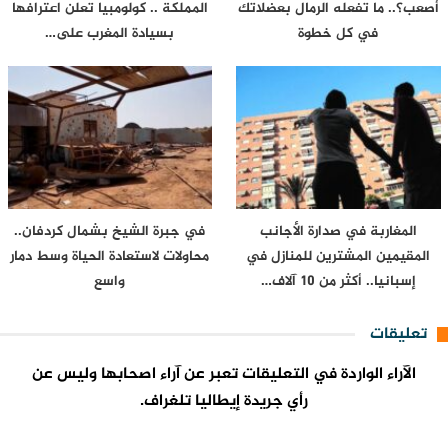
أصعب؟.. ما تفعله الرمال بعضلاتك
المملكة .. كولومبيا تعلن اعترافها
في كل خطوة
بسيادة المغرب على…
المغاربة في صدارة الأجانب
في جبرة الشيخ بشمال كردفان..
المقيمين المشترين للمنازل في
محاولات لاستعادة الحياة وسط دمار
إسبانيا.. أكثر من 10 آلاف…
واسع
تعليقات
الآراء الواردة في التعليقات تعبر عن آراء اصحابها وليس عن
رأي جريدة إيطاليا تلغراف.