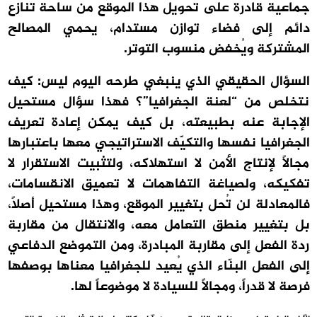
جماعية قادرة على تحويل هذا الموقع من ساحة تنازع
دائم إلى فضاء توازن مستدام، يحمي المصالح
المشتركة ويُخفض منسوب التوتر.
السؤال الحقيقي الذي ينبغي طرحه اليوم ليس: كيف
نتخلص من “لعنة الجغرافيا”؟ فهذا سؤال مستحيل
الإجابة عنه بطبيعته، بل كيف يمكن إعادة تعريف
الجغرافيا نفسها والتكيّف الاستراتيجي معها باعتبارها
مجالاً لإنتاج الأمن لا استهلاكه، ولتثبيت الاستقرار لا
تفكيكه، ولصياغة التفاهمات لا تعميق الانقسامات،
فالمعادلة لن تُحل بتغيير الموقع، وهذا مستحيل أصلاً،
بل بتغيير منطق التعامل معه، والانتقال من مقاربة
ردة الفعل إلى مقاربة المبادرة، ومن التموضع الدفاعي
إلى الفعل البنّاء الذي يُعيد للجغرافيا معناها بوصفها
فرصة لا قدراً، ومجالاً للسيادة لا موضوعاً لها.