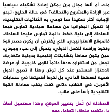
منه، أم أنها مجال مرن يمكن إعادة تشكيله سياسياً
عبر الإرادة والمشروع والتحالف؟ في حالة الخليج، تبدو
الإجابة أكثر تعقيداً مما توحي به الثنائيات التقليدية،
إذ تتحوّل الجغرافيا من مساحة سيادية تُمارَس فيها
السلطة إلى بنية ضغط دائمة تُمارَس عليها السلطة.
فالموقع الاستراتيجي، الذي يُفترض أن يكون مصدر قوة
ونفوذ ورافعة للفعل الدولي، يتحوّل إلى عبء وجودي،
حين يكون محاطاً بتشابكات إقليمية ودولية متضاربة،
تجعل من استقراره هدفاً دائماً لقوى خارجية، أو عرضة
للاهتزاز المستمر عند كل توتر. وهنا لا تصبح الدول
ضحية لضعفها الذاتي، بل لفرط أهميتها في حسابات
الآخرين، في انقلاب دلالي لافت يقلب معادلة القوة
التقليدية رأساً على عقب.
المعادلة لن تُحل بتغيير الموقع، وهذا مستحيل أصلاً،
بل بتغيير منطق التعامل معه