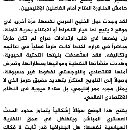
هامش المناورة المتاح أمام الفاعلين الإقليميين.
لقد وجدت دول الخليج العربي نفسها، مرّة أخرى، في
موقع لا يتيح لها خيار الانخراط أو الامتناع بحرية كاملة،
بل يضعها في قلب ارتدادات صراع لم تكن طرفاً
مباشراً في قراره، لكنها كانت طرفاً فعلياً في نتائجه
وتكاليفه. فقد استُهدفت بنيتها التحتية الحيوية،
وهُدّدت منشآتها النفطية وموانيها ومطاراتها، وتعرّض
أمنها الاقتصادي واللوجستي لضغوط غير مسبوقة،
وصولاً إلى التلويح المتكرّر بتهديد مضيق هرمز الذي لا
يمثل مجرد ممر إقليمي، بل عقدة حيوية في النظام
الاقتصادي العالمي.
يفتح هذا الوضع سؤالاً إشكالياً يتجاوز حدود الحدث
العسكري المباشر، ويتغلغل في عمق النظرية
السياسية نفسها: هل الجغرافيا قدر ثابت لا فكاك