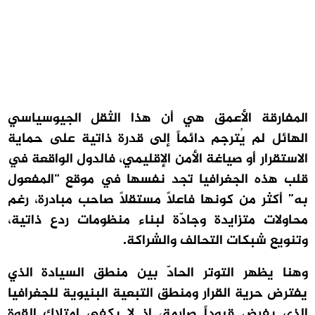
المفارقة الأعمق هي أن هذا الثقل الجيوسياسي
الهائل لم يُترجم دائماً إلى قدرة ذاتية على حماية
الاستقرار أو صياغة الأمن الإقليمي، فالدول الواقعة في
قلب هذه الجغرافيا تجد نفسها في موقع “المفعول
به” أكثر من كونها فاعلاً مستقلاً صاحب مبادرة، رغم
محاولات متزايدة وجادّة لبناء منظومات ردع ذاتية،
وتنويع شبكات التحالف والشراكة.
وهنا يظهر التوتر الحادّ بين منطق السيادة الذي
يفترض حرية القرار ومنطق التبعية البنيوية للجغرافيا
الذي يفرض قيوداً صارمة، إذ لا يكفي امتلاك القوة