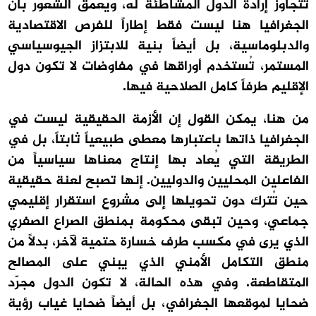
تتجاوز إرادة الدول المشاطئة له، ويعمّق الشعور بأن
الجغرافيا هنا ليست فقط إطاراً للفرص الاقتصادية
والدبلوماسية، بل أيضاً بنية للابتزاز الجيوسياسي
المستمر، تُستخدم أوراقها في مفاوضات لا تكون دول
الإقليم طرفاً كامل الصلاحية فيها.
من هنا، يمكن القول إن الأزمة الحقيقية ليست في
الجغرافيا ذاتها باعتبارها معطى طبيعياً ثابتاً، بل في
الطريقة التي يُعاد بها إنتاج معناها سياسياً من
الفاعلين المحليين والدوليين. إنها تصبح لعنة حقيقية
حين تُترك دون تحويلها إلى مشروع استقرار إقليمي
جماعي، وحين تبقى محكومة بمنطق الصراع الصفري
الذي يرى في مكسب طرف خسارة حتمية لآخر، بدلاً من
منطق التكامل الأمني الذي يبني على المصالح
المتقاطعة. وفي هذه الحالة، لا تكون الدول مجرّد
ضحايا لموقعها الجغرافي، بل أيضاً ضحايا غياب رؤية