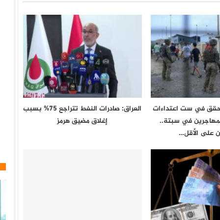
يحقق في ست اعتداءات
العراق: صادرات النفط تتراجع 75% بسبب
مهاجرين في سبتة..
إغلاق مضيق هرمز
 على الأقل…