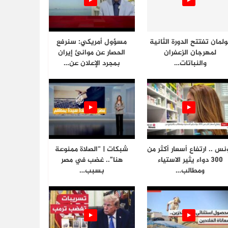
ولمان تفتتح الدورة الثانية
مسؤول أمريكي: سنرفع
لمهرجان الزعفران
الحصار عن موانئ إيران
والنباتات…
بمجرد الإعلان عن…
نس .. ارتفاع أسعار أكثر من
شبكات | “الصلاة ممنوعة
300 دواء يثير الاستياء
هنا”.. غضب في مصر
ومطالب…
بسبب…