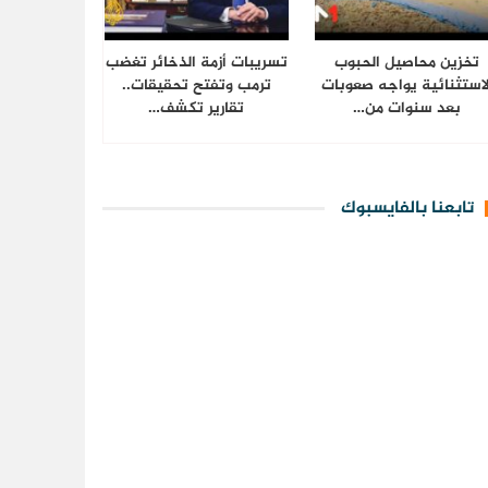
تخزين محاصيل الحبوب
تسريبات أزمة الذخائر تغضب
لاستثنائية يواجه صعوبات
ترمب وتفتح تحقيقات..
بعد سنوات من…
تقارير تكشف…
تابعنا بالفايسبوك