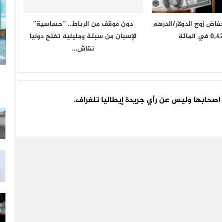
اض زوج الدولار/الدرهم
دون موقف من الرباط.. “حساسية”
الإسبان من سبتة ومليلية تفتح دوليا
نقاش…
اء اصحابها وليس عن رأي جريدة إيطاليا تلغراف.