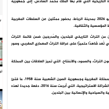
ة التاريخية التي قام بها الملك محمد السادس، إلى جمهورية
وأقيم حفل الكشف عن هذا الإصدار الخاص يوم 30 يونيو 2026 بمدينة الرباط، بحضور ممثلين عن السلطات المغربية
ب
ط المؤسسية والثقافية.
ن من التراث التاريخي للبلدين، والمُدرجين ضمن قائمة التراث
تُعد شاهدًا متميزًا على عراقة التراث المعماري المغربي، وسور
ون التراث، والصمود، والانفتاح، التي تميز العلاقات بين المملكة
تو
وذكر الطرفان أنه منذ إقامة العلاقات الدبلوماسية بين المملكة المغربية وجمهورية الصين الشعبية سنة 1958، ما فتئ
البلدان يعززان تعاونهما في مختلف المجالات. وقد أعطت الشراكة الاستراتيجية، التي أُبرمت سنة 2016، دفعة جديدة لهذه
ة والسياحية والإنسانية بين البلدين.