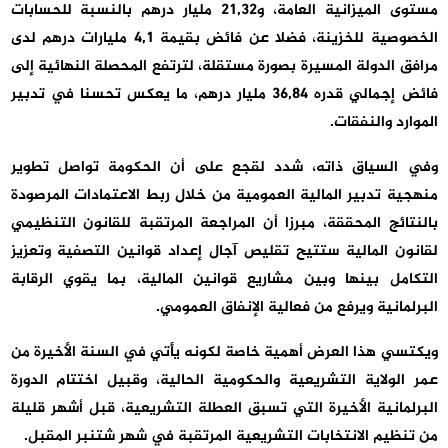
مستوى الميزانية العامة، و21,32 مليار درهم بالنسبة للحسابات
الخصوصية للخزينة، فضلا عن فائض بقيمة 4,1 مليارات درهم لدى
مرافق الدولة المسيرة بصورة مستقلة، لترتفع المحصلة النهائية إلى
فائض إجمالي قدره 36,84 مليار درهم، ما يعكس تحسنا في تدبير
الموارد والنفقات.
وفي السياق ذاته، شدد لقجع على أن الحكومة تواصل تطوير
منهجية تدبير المالية العمومية من خلال ربط الاعتمادات المرصودة
بالنتائج المحققة، مبرزا أن المراجعة المرتقبة للقانون التنظيمي
لقانون المالية ستتيح تقليص آجال إعداد قوانين التصفية وتعزيز
التكامل بينها وبين مشاريع قوانين المالية، بما يقوي الرقابة
البرلمانية ويرفع من فعالية الإنفاق العمومي.
ويكتسي هذا العرض أهمية خاصة لكونه يأتي في السنة الأخيرة من
عمر الولاية التشريعية والحكومية الحالية، وقبيل اختتام الدورة
البرلمانية الأخيرة التي تسبق العطلة التشريعية، قبل أشهر قليلة
من تنظيم الانتخابات التشريعية المرتقبة في شهر شتنبر المقبل.