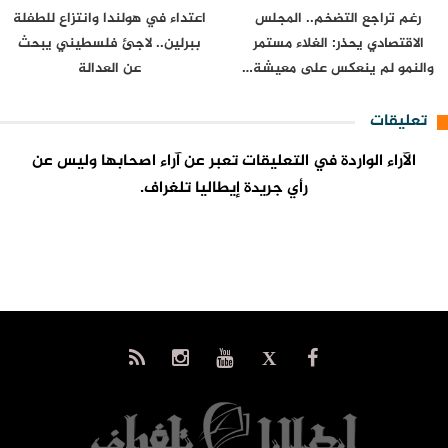
رغم تراجع التضخم.. المجلس
اعتداء في هولندا وانتزاع للطفلة
الاقتصادي يحذر: الغلاء مستمر
ببرلين.. لاجئ فلسطيني يبحث
والنمو لم ينعكس على معيشة…
عن العدالة
تعليقات
الآراء الواردة في التعليقات تعبر عن آراء اصحابها وليس عن
رأي جريدة إيطاليا تلغراف.