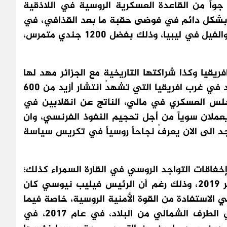
واً من القاعدة العسكرية الروسية في اللاذقية
ا بشكل دائم في فوضى حقبة ما بعد القذافي، في
عام 2019 استولت فاغنر على حقلي الشرارة والفيل في ليبيا، وذلك بفضل 1200 جندي متمرس،
ريقيا وكذا شراكتها التاريخية مع الجزائر مهد لها
الطريق نحو مناطق أخرى في القارة وبالتحديد في غرب افريقيا التي تشهدُ انتشار أزيد من 600
لس العسكري في مالي، الناتج عن انقلابين في
2020 ومايو 2021) اللذين يعملان سوياً من أجل تحجيم النفوذ الفرنسي، وان
 الى الان يعرفُ نجاحاً روسياً في تكريس سياسة
فاقات التواجد الروسي في القارة السمراء كذلك؛
خاصة هزيمة فاغنر في موزمبيق في سبتمبر 2019، وذلك رغم أن الرئيس فيليب نيوسي كان
 الاستفادة من القوة الأمنية الروسية، خاصة فيما
يتعلق بتحييد التمرد الجهادي الذي ظهر في الطرف الشمالي من البلاد، في عام 2017، في