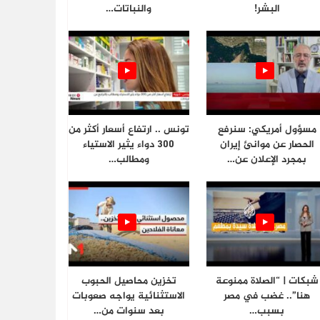
البشر!
والنباتات…
مسؤول أمريكي: سنرفع
تونس .. ارتفاع أسعار أكثر من
الحصار عن موانئ إيران
300 دواء يثير الاستياء
بمجرد الإعلان عن…
ومطالب…
شبكات | “الصلاة ممنوعة
تخزين محاصيل الحبوب
هنا”.. غضب في مصر
الاستثنائية يواجه صعوبات
بسبب…
بعد سنوات من…