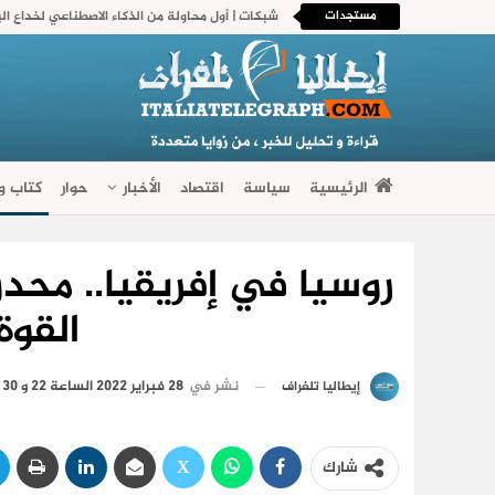
مستجدات
شبكات | أول محاولة من الذكاء الاصطناعي لخداع ال
الرئيسية
سياسة
اقتصاد
الأخبار
حوار
كتاب وآ
فضاءات متنوعة
روسيا في إفريقيا.. محدو
القوة
نشر في
28 فبراير 2022 الساعة 22 و 30 دقيقة
إيطاليا تلغراف
شارك