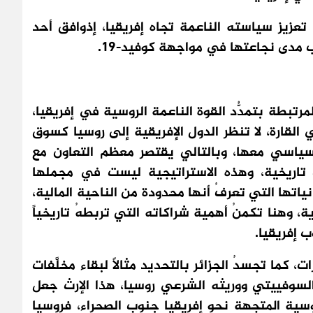
اللقاح الروسي (Sputnik V) على تعزيز سياسته الناعمة تجاه إفريقيا، إذوافق أحد
مدى نجاعتها في مواجهة كوفيد-19.
لمرتبطة بتمدُّد القوة الناعمة الروسية في إفريقيا،
 القارة، لا تنظر الدول الإفريقية إلى روسيا كسوق
لسياسي معها، وبالتالي يقتصر معظم التعاون مع
تاريخية، وهذه الاستراتيجية ليست في مجملها
اتها التي تعرفُ أنها محدودة من الناحية المالية،
 وهنا تكمنُ أهمية شراكاته التي تربطهُ تاريخياً
 إفريقيا.
، كما تجسدُ الجزائر بالتحديد مثالاً لبقاء مخلَّفات
السوفييتي ووريثه الشرعي روسيا، هذا الإرث جعل
 الأسلحة الروسية المتجهة نحو إفريقيا جنوب الصحراء، فروسيا