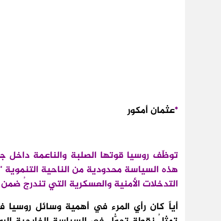
*
عثمان أمكور
توظّف روسيا قوتها الصلبة والناعمة داخل جن
هذه السياسة محدودية من الناحية التنموية “ا
التدخلات الأمنية والعسكرية التي تندرجُ ضمن ما
أياً كان رأي المرء في أهمية وسائل روسيا ف