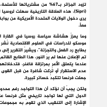
تزود الجزائر بـ67% من مشترياتها
(Sipri)، هذه العلاقة التاريخية سهلت لروسي
يرى دخول الولايات المتحدة الأمريكية من بوابة
معاً.
وما يعززُ هشاشة سياسة روسيا في القارة الإ
موسكو للدراسات في العلوم الاقتصادية نُشر م
بطابع رد الفعل والتجزئة”، ويشيرُ التقرير إلى م
تم الإعلان عنها لم يرَ النور، هذا الطابع الق
عندما يتعلق الأمر بمرتزقة فاغنر، فتدخلات
عدم الاستقرار أو تُركت شاغرة من قبل القوى
جعلت فرنسا تتكبدُ خسائر كبيرة.
ولكن يجبُ أن نؤكد أن هذا التواجد رغم محدودي
الدول التي لها تواجد تاريخي مثل فرنسا على
الإشارة إلى التنقيب الذي تقومُ به مجموعا