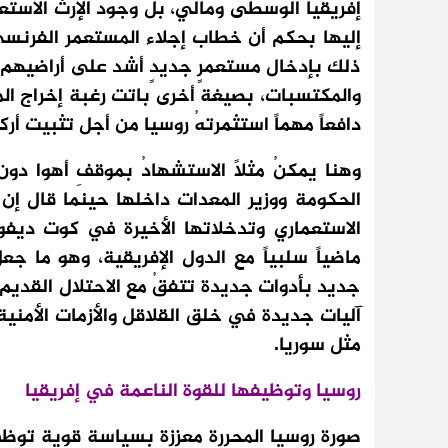
إفريقيا الوسطى ومالي، بل وجود الإرث الاستع
إليها بحكم أن خطاب إجلاء المستعمر الفرنسي 
ذلك بإدخال مستعمرٍ جديدٍ أشد على أراضيهم، و
والمكتسبات، بصيغة أخرى باتت رغبة إخراج الم
دافعاً مهماً استثمرتهُ روسيا من أجل تثبيت أ
وهنا يمكنُ مثلاً الاستشهادُ بموقفِ أهوا دو
الحكومة ووزير المعدات داخلها حينما قال إ
الاستعماري وتدخلاتها الأخيرة في كوت ديفوار 
ماضياً سلبياً مع الدول الإفريقية، وهو ما جع
جديد بأدوات جديدة تتفقُ مع الاحتلال القديم
آليات جديدة في خلق القلاقل والأزمات الأمني
مثل سوريا.
روسيا وتوظيفها للقوة الناعمة في إفريقيا
صورة روسيا المحررة معززة بسياسة قوية توظ