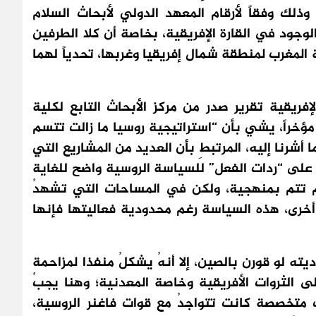
 للأسلحة، وذلك وفقاً لأرقام المعهد الدولي لأبحاث السلام
ا الوجود في القارة الإفريقية، بخاصة أن كلا الطرفين
 المغرب لمنطقة شمال إفريقيا وغربها، تحدياً لهما
فريقية تقرير صدر من مركز الأبحاث التابع لكلية
ؤخراً، يشي بأن “استراتيجية روسيا ما زالت تتسم
ا أشرنا إليه، المرتبطِ بأن العديد من المشاريع التي
ائم على “ردات الفعل” للسياسة الروسية واضح للغاية
هم تتم بمنهجية، ولكن في المساحات التي تشهدُ
 أخرى، هذه السياسة رغم محدودية فعاليتها فإنها
ته لو قورن بالصين، إلا أنهُ يشكلُ منفذا لمزاحمة
 الثروات الأفريقية وخاصة المعدنية؛ وهنا يجبُ
ت متخصصة كانت تتواجدُ مع قوات فاغنر الروسية،