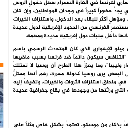
ماري لفرنسا في القارة السمراء سهّل دخولِ الروس
يجدُ حضوراً كبيراً في وجدان المواطنين، وإن كان
مؤهلٍ أكثر للبقاء بعد الدخول، واستنزافِ الخيرات
ستعمرِ الفرنسي من الحدود الإفريقية لدول عديدة
ركانها داخل جنبات دول إفريقية عديدة ومهمة.
ن ميلو الإيفواري الذي كان المتحدث الرسمي باسم
ن “التنافس سيكون دائماً ضد فرنسا بسبب ماضيها
وليبيا”، وما يعززُ هذا الطرح أن روسيا لا تمتلكُ
ل البعض يرى روسيا كدولة محررة، رغم أنها محتلٌّ
 في منطق استنزاف الثروات والخيرات، وتضيفُ إليه
ة التي ورثتها من وجودها في بقاع جغرافية عديدة
فُ بذكاء من موسكو، تعتمدُ بشكل خاص مثلاً على