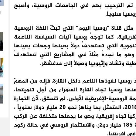
 تم الترحيب بهم في الجامعات الروسية، وأصبح
مثل قناة “روسيا اليوم” التي تبثّ اللغة الروسية
ريقية، كما توجهُ روسيا آليات السياسة الناعمة
تنموية التي تستهدفُ دولاً بعينها وجهات بعينها
وهو ما نجدهُ مثلاً في المشاريع التي تستهدفُ
ية وتشاد وإثيوبيا وصولاً إلى مدغشقر.
وسيا نفوذها الناعم داخل القارة، فإنه من المهمّ
عنها روسيا تجاه القارة السمراء من أجل تنميتها،
ار دولار، خلال القمة الروسية-الإفريقية الأولى، لم تتحقق، لأن التجارة
في عام 2021 تعادل ما كانت عليه في عام 2018، المتمثل بما يناهز نحو 20 مليار دولار سنوياً ،
كيا تجاه إفريقيا، وهو ما يجعلها متخلفة عن الركب
مقارنة بالصين التي تستثمرُ في إفريقيا قرابة 185 مليار دولار، والاستثمار الروسي في حالة ركود