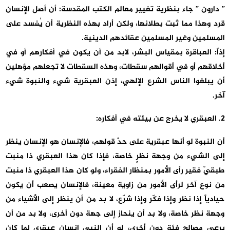
” دارون ” جاء بنظرية تغيير معالم الكتب المقدسة: أن أصل الإنسان
قرد وهذا مما ثبت بطلانها، ولكن أراد بهذه النظرية أن يُفسد على
المسلمين وغير المسلمين عقائدهم الدينية.
إذاً: العباقرة بمقياس البشر، لابد من أن يكون في أفكارهم أو في
أخلاقهم أو في أقوالهم سقطات، وهذه السقطات لا تجعلهم مؤهلين
أن يبلغوا الناس الشرع الإلهي، إذن العبقرية شيء والنبوة شيء
آخر.
2. العبقري لا يخرج عن بيئته في أفكاره:
أن النبوة لو أنها عبقرية على حدّ قولهم، فالإنسان هو الإنسان ينظر
إلى الشيء من وجهة نظرٍ خاصة، فإذا كان هذا العبقري ذا منبت
طبقيّ فقير رأى الأمور بمنظار الفقراء، ولو كان هذا العبقري ذا منبت
من نوع آخر لرأى الأمور من زاوية معينة، فالإنسان يصعب أن يكون
حيادياً إذا نظر وإذا فكّر وإذا شرّع، لا بد من أن ينظر إلى الأشياء من
وجهة نظر خاصة، ولا بد أن ينحاز إلى جهة دون أخرى، ولا بد من أن
يرعى مصالح فئة دون أخرى، لو أن النبي إنسان عبقري لما كان