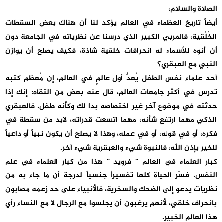
الصلاة والسلام،
أيضاً تاريخ العظماء في العالم يؤكد لنا أن هناك بعض السقطات
الخُلُقية، فالمربي الكبير الذي درسنا عن نظرياته في الجامعة دون
أن أنوه للأسماء له انحرافات خلقية شاذة، فكيف يصلح أن يوازن
النبي مع العبقري؟
أحد علماء نفس الطفل يُعدُّ أول عالمٍ في العالم، إن مُعظم كتبه
تدرس في أكثر جامعات العالم، قال عنه بعض من التقاه: إنك إذا
حدثّته في موضوع آخر غير اختصاصه بدا لك وكأنه طفل، فالعبقري
الذكي مهما ارتفع شأنه، مهما اتسعت قدراته، لابد من سقطة في
فكره، أو في قوله، أو في عمله، وهذا لا يصلح أن يكون نبياً أو داعياً
للخير بإذن الله، فالنبوة شيء والعبقرية شيء آخر.
كبار العلماء في العالم ” فرويد ” هذا من كبار العلماء في علم
النفس، فسّر الحياة كلها تفسيراً جنسياً لدرجة أن ما جاء به من
نظريات يدعو إلى الضحك والسخرية، فالأنبياء على حد زعمه مصابون
بانحراف خلقي، لأنهم يرغبون أن يجلسوا مع الرجال لا مع النساء رأي
هذا العالم الخبير.