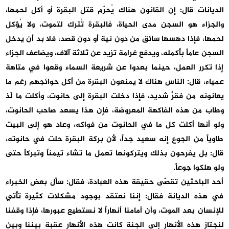
الديانات قال: إن القانون هناك يُحرّم قتل البقرة أو أكل لحمها،
والجزاء هو السجن مدى الحياة، فالبقرة تُترك لتموت، ولا يُؤكل
لحمها، فإذا دهسها سائق من دون نية أو دون قصد، فلا بد أن يدخل
السجن عاماً بأكمله، ويدفع غرامة تزيد عن ثلاثة آلاف، ويضاعف الجزاء
إذا تكرر العمل، حينما بعدوا عن شريعة السماء وقعوا في متاهة
عمياء، قال: الناس هناك لا يمنعون البقرة من أكل حوائجهم رغم ما
يعانونه من فقرٌ شديد، فإذا دخلت البقرة إلى حانوت، وأكلت ما لّذ
وطاب من هذه الفاكهة المعروضة، فإن هذا يسعد صاحب الحانوت،
ولو أنها أكلت كل ما في الحانوت من فواكه، وعاد هو إلى البيت
طاوياً من الجوع إنه سعيد جداً، لأن بركة البقرة حلت في حانوته،
قال: بل يفرحون بذلك ويتركونها تعمل ما تشاء تيمناً وتبركاً حتى
ولو هلكوا جوعاً.
أحد الباحثين تقصّى حقيقة هذه العبادة، فقال: سأل بعض الخبراء
في هذه الديانة فقال: إننا نعتقد بوجود مشكلات كثيرة تأتي
للإنسان بعد الموت، وأن أمامنا أنهاراً لا نستطيع عبورها، فإذا وقفنا
لنجتاز هذه الأنهار إلى الجنة كانت هذه الأنهار عقبة بيننا وبين