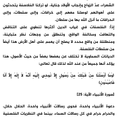
الشعراء، عدّ الزواج وإنجاب الأولاد جناية، لو تركنا الفلاسفة يتحدثون
على أهوائهم لوصلنا معهم إلى خرافات، وإلى سقطات، وإلى
انحرافات ما أنزل الله بها من سلطان.
إذاً: الفلسفات في غياب الدين أكثرها تنطوي على التناقض
والتهافت ومخالفة الواقع، وتنطلق من وجهات نظر متباينة،
ومنطلقة من واقع محدد لا يصلح أن يعمم على أهل الأرض هذا أيضاً
من سقطات الفلسفة.
الديانات السماوية لا تختلف عن بعضها بعضاً من حيث الأصول، هذا
يؤكد أنها جميعاً من عند الله لذلك قال تعالى:
(وَمَا أَرْسَلْنَا مِنْ قَبْلِكَ مِنْ رَسُولٍ إِلَّا نُوحِي إِلَيْهِ أَنَّهُ لَا إِلَهَ إِلَّا أَنَا
فَاعْبُدُونِ)
[سورة الأنبياء الآية: 25]
دعوة الأنبياء واحدة، فحوى رسالات الأنبياء واحدة، الحلال حلال،
والحرام حرام في كل رسالات السماء، بينما في النظريات الفلسفية