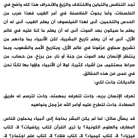
تجد التنافس والتباين والاختلاف والزيغ والانحراف هذا كله واضح في
الفلسفات، وأما بحوث الفلاسفة في أمر الغيب فهذا ضرب من
الحدس والتخمين، أنى لهذا الفيلسوف أن يعلم الغيب، أنى له أن
يعلم ما سيكون بعد الموت، أنى له أن يعلم ما كنا عليه في عالم
الأزل، أنى لهُ أن يعلم تاريخ البشرية، لكن الأنبياء بما جاءهم من
تشريع سماوي عرّفونا في عالم الأزل، وبتاريخ الأمم والشعوب، وبما
ينتظر الإنسان بعد الموت من جنة أو نار، من برزخٍ، من حساب، من
صراط مستقيم، من أشياء كثيرة، لولا أن الأنبياء جاؤوا بها لكنّا نحن
في عمى عن هذه الحقائق.
فالديانات جاءت لكي:
تعرف الإنسان بربه، جاءت لتعرفه بمهمته، جاءت لترسم له طريق
السعادة، جاءت لتطرح عليه أوامر الله عزّ وجل ونواهيه
قد يسأل سائل: لما لم يكن البشر بحاجة إلى أنبياء يحملون للناس
المعارف والعلوم الكونية؟ يا ترى القرآن كتاب رياضيات؟ لا، كتاب
فيزياء؟ لا، كتاب كيمياء؟ لا، كتاب فلك؟ لا، كتاب علم اجتماع؟ لا،