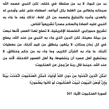
بد من كبوة، لا بد من سقطة في خلقه، لكن النبي عصمه الله
سبحانه وتعالى من الغلط بكل أنواعه، اصطفاه على علم، وأوحى له
بالهدى، وأمره بالتبليغ وعصمه من كل غلط، لذلك يُعد ما جاء به
النبي عليه الصلاة والسلام مصدراً تشريعياً للناس.
تشريع حمورابي، الفلسفة الإغريقية، لا تصلح لهذا العصر، لأنها نبعت
من بيئة معينة، لكن الدين الذي جاء به النبي من عند الله، يصلح
في كل زمان ومكان، لا يتغير، ينطلق من قيم ثابتة، من معطيات
ثابتة، ما جاء به القرآن الكريم، وما جاء به من حكم وحقائق، لا
يستطيع أهل عصره أن ينقضوها، ولا أهل العصور اللاحقة، لأنه من
عند الله، حينما قال ربنا عزّ وجل عن العنكبوت:
(مَثَلُ الَّذِينَ اتَّخَذُوا مِنْ دُونِ اللَّهِ أَوْلِيَاءَ كَمَثَلِ الْعَنْكَبُوتِ اتَّخَذَتْ بَيْتاً
وَإِنَّ أَوْهَنَ الْبُيُوتِ لَبَيْتُ الْعَنْكَبُوتِ لَوْ كَانُوا يَعْلَمُونَ)
[سورة العنكبوت الآية: 41]