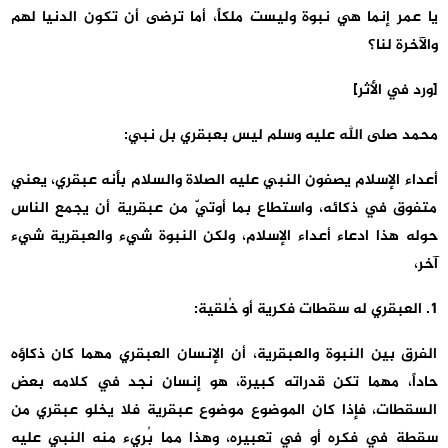
يا عمر إنما هي نبوة وليست ملكاً، أما ترضى أن تكون الدنيا لهم
والآخرة لنا؟
[ورد في الأثر]
محمد صلى الله عليه وسلم ليس بعبقري بل نبي:
أعداء الإسلام يصفون النبي عليه الصلاة والسلام بأنه عبقري، يعني
متفوق في ذكائه، واستطاع بما أوتيّ من عبقرية أن يجمع الناس
حوله هذا ادعاء أعداء الإسلام، ولكن النبوة شيء والعبقرية شيء
آخر،
1. العبقري له سقطات فكرية أو خُلقية:
الفرق بين النبوة والعبقرية، أن الإنسان العبقري مهما كان ذكاؤه
حاداً، مهما تكن قدراته كبيرة، هو إنسان نجد في كلامه بعض
السقطات، فإذا كان الموضوع موضوع عبقرية فلا يخلو عبقري من
سقطة في فكره أو في تعبيره، وهذا مما بُريء منه النبي عليه