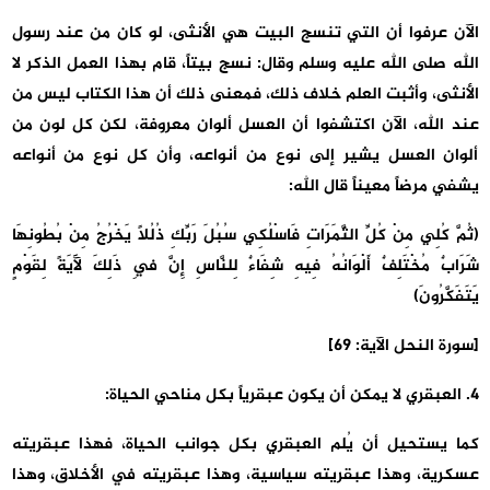
الآن عرفوا أن التي تنسج البيت هي الأنثى، لو كان من عند رسول
الله صلى الله عليه وسلم وقال: نسج بيتاً، قام بهذا العمل الذكر لا
الأنثى، وأثبت العلم خلاف ذلك، فمعنى ذلك أن هذا الكتاب ليس من
عند الله، الآن اكتشفوا أن العسل ألوان معروفة، لكن كل لون من
ألوان العسل يشير إلى نوع من أنواعه، وأن كل نوع من أنواعه
يشفي مرضاً معيناً قال الله:
(ثُمَّ كُلِي مِنْ كُلِّ الثَّمَرَاتِ فَاسْلُكِي سُبُلَ رَبِّكِ ذُلُلاً يَخْرُجُ مِنْ بُطُونِهَا
شَرَابٌ مُخْتَلِفٌ أَلْوَانُهُ فِيهِ شِفَاءٌ لِلنَّاسِ إِنَّ فِي ذَلِكَ لَآَيَةً لِقَوْمٍ
يَتَفَكَّرُونَ)
[سورة النحل الآية: 69]
4. العبقري لا يمكن أن يكون عبقرياً بكل مناحي الحياة:
كما يستحيل أن يُلم العبقري بكل جوانب الحياة، فهذا عبقريته
عسكرية، وهذا عبقريته سياسية، وهذا عبقريته في الأخلاق، وهذا