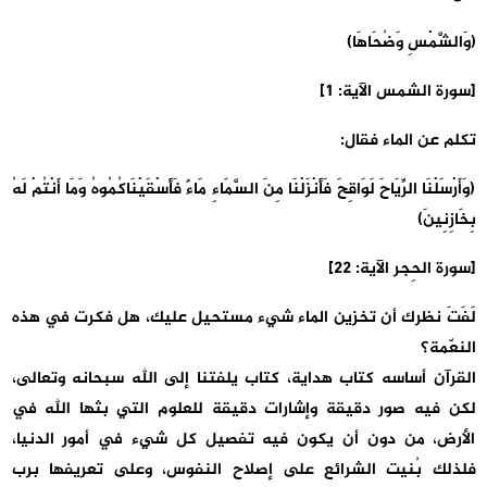
(وَالشَّمْسِ وَضُحَاهَا)
[سورة الشمس الآية: 1]
تكلم عن الماء فقال:
(وَأَرْسَلْنَا الرِّيَاحَ لَوَاقِحَ فَأَنْزَلْنَا مِنَ السَّمَاءِ مَاءً فَأَسْقَيْنَاكُمُوهُ وَمَا أَنْتُمْ لَهُ
بِخَازِنِينَ)
[سورة الحِجر الآية: 22]
لَفَتَ نظرك أن تخزين الماء شيء مستحيل عليك، هل فكرت في هذه
النعّمة؟
القرآن أساسه كتاب هداية، كتاب يلفتنا إلى الله سبحانه وتعالى،
لكن فيه صور دقيقة وإشارات دقيقة للعلوم التي بثها الله في
الأرض، من دون أن يكون فيه تفصيل كل شيء في أمور الدنيا،
فلذلك بُنيت الشرائع على إصلاح النفوس، وعلى تعريفها برب