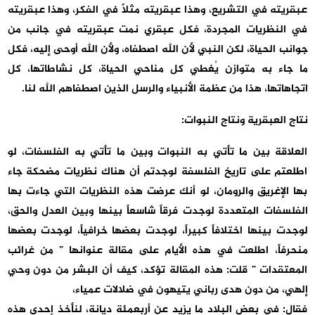
عبقريته في التشريع، وهذا عبقريته مثلاً في الفكر، وهذا عبقريته
في النظريات المجردة، فكل عبقري نمت عبقريته في جانب من
جوانب الحياة، لكن النبي لأن الله اصطفاه، ولأن الله أوحى إليه، فكل
ما جاء به متوازن يُغطي كل مناحي الحياة، كل نشاطاتها، كل
اتجاهاتها، هذا من عظمة الأنبياء والرسل الذين اصطفاهم الله لنا.
نتاج العبقرية ونتاج النبوات:
العلاقة بين ما تأتي به النبوات وبين ما تأتي به الفلسفات، لو
اطلعتم على تاريخ الفلسفة لوجدتم أن هناك نظريات مضحكة جاء
بها الإغريق والرومان، لو أنك عرضت هذه النظريات التي جاءت بها
الفلسفات المتعددة لوجدت فرقاً شاسعاً بينها وبين العدل والحق،
لوجدت بينها اختلافاً كبيراً، لوجدت بعضها خرافياً، لوجدت بعضها
منحرفاً، اطلعت في هذه الأيام على مقالة عنوانها ” من غرائب
المعتقدات ” قلت: هذه المقالة تؤكد، كيف أن البشر من دون وحي
إلهي، من دون هدى رباني يتيهون في ضلالات عمياء،
فقال: في بعض البلاد ما يزيد عن أربعمئة ديانة، لنأخذ إحدى هذه