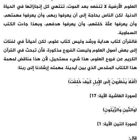
العلوم الأرضية لا تنفعه بعد الموت، تنتهي كل إنجازاتها في الحياة
الدنيا، لكن الناس بحاجة إلى أن يعرفوا ربهم، وأن يعرفوا مهمتهم،
وأن يعرفوا علّة خلقهم، وأن يعرفوا هدفهم، وبهذا جاءت الكتب
السماوية.
فالقرآن كتاب هداية ورشد وليس كتاب علوم، لكن أحياناً في لفتات
إلى بعض أصول العلوم وليست الفروع مذكورة، فأن تبحث في القرآن
الكريم عن فروع العلوم، هذا شيء مستحيل، لأن هذا مناقض لمهمة
هذا الكتاب المقدس الذي بين أيدينا، مهمته إرشادنا إلى ربنا:
(أَفَلَا يَنْظُرُونَ إِلَى الْإِبِلِ كَيْفَ خُلِقَتْ)
[سورة الغاشية الآية: 17]
(وَالتِّينِ وَالزَّيْتُونِ)
[سورة التين الآية: 1]
قال: