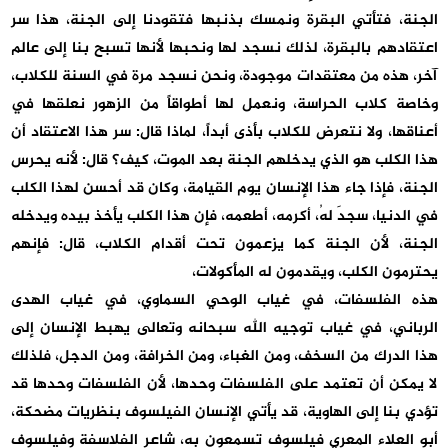
الجنة، فتأتي البقرة ونمسك بذنبها فتقودنا إلى الجنة، هذا سر
اعتقادهم بالبقرة، لذلك نسجد لها ونحبها لأنها تسبح بنا إلى عالم
آخر، هذه من معتقدات موجودة، ونحن نسجد مرة في السنة للكلاب،
وخاصة كلاب الحراسة، ونعمل لها أطواقاً من الزهور نعلقها في
أعناقها، ولا نتعرض للكلاب بأذى أبداً، لماذا قال: سر هذا الاعتقاد أن
هذا الكلب هو الذي يدخلهم الجنة بعد الموت، كيف؟ قال: لأنه يحرس
الجنة، فإذا جاء هذا الإنسان يوم القيامة، وكان قد أحسن لهذا الكلب
في الدنيا، سجدَ لهُ، أكرمه، أطعمه، فإن هذا الكلب يأخذ بيده ويدخله
الجنة، لأن الجنة كما يزعمون تحت أقدام الكلاب، قال: فإنهم
يحترمون الكلب، ويقدمون له المأكولات،
هذه الفلسفات، في غياب الوحي السماوي، في غياب الهدى
الرباني، في غياب توجيه الله سبحانه وتعالى يهبط الإنسان إلى
هذا الدرك من السخف، ومن الغباء، ومن الخرافة، ومن الدجل، فلذلك
لا يمكن أن تعتمد على الفلسفات وحدها، لأن الفلسفات وحدها قد
تؤدي بنا إلى الهاوية، قد يأتي الإنسان الفيلسوف بنظريات مضحكة،
أبو العلاء المعري فيلسوف تسمعون به، شاعر الفلاسفة وفيلسوف