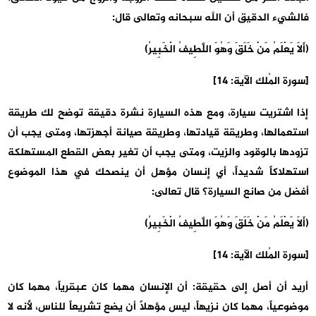
فالشيء الدقيق أن الله سبحانه وتعالى قال:
(أَلَا يَعْلَمُ مَنْ خَلَقَ وَهُوَ اللَّطِيفُ الْخَبِيرُ)
[سورة المُلك الآية: 14]
إذا اشتريت سيارة، ومع هذه السيارة نشرة دقيقة توضح لك طريقة
استعمالها، وطريقة قيادتها، وطريقة صيانة أجهزتها، ومتى يجب أن
تزودها بالوقود والزيت، ومتى يجب أن تغير بعض القطع المستهلكة
استهلاكاً شديداً، أي إنسان مؤهل أن ينصحك في هذا الموضوع
أفضل من صانع السيارة؟ قال تعالى:
(أَلَا يَعْلَمُ مَنْ خَلَقَ وَهُوَ اللَّطِيفُ الْخَبِيرُ)
[سورة المُلك الآية: 14]
أريد أن أصل إلى حقيقة: أن الإنسان مهما كان عبقرياً، مهما كان
موضوعياً، مهما كان نزيهاً، ليس مؤهلاً أن يضع تشريعاً للناس، لأنه لا