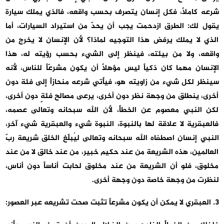
شرعه كاملاً، فكل إنسان يتصرف بحسب واقعه، فالذي يملك سيارة
يقول لك: الطرق ازدحمت يجب أن يحدّ من استيراد السيارات، أما
الذي لا يملك يرفض هذا التوجيه لماذا؟ لأن الإنسان لا يخرج من
واقعه، ولا من بيئته، فينظر إلى الشيء بحسب رؤيته له، هذا
الإنسان مهما كان ذكياً ليس مؤهلاً أن يكون مشرعّاً للناس، لأنه
سينظر لكل شيء من زاويته هو، فيأتي شرعه منحازاً إلى فئة دون
أخرى، ينطلق من وجهة نظر دون أخرى، يرعى مصالح فئةٍ دون أخرى،
لكن النبي معصوم عن الخطأ، لأن الله سبحانه وتعالى عصمه،
فالعبقرية لا علاقة لها بالنبوة، النبوة شيء والعبقرية شيء آخر،
النبي إنسان اصطفاه الله سبحانه وتعالى ليُبلّغ الخلق شريعة ربّ
العالمين، هذه الشريعة من عند حكيم خبير، من عند خالق لا من عند
مخلوق، فلو أن الشريعة من عند مخلوق لحابت أناساً دون أناس،
لنظرت من وجهة خاصة دون وجهة أخرى.
3. العبقري لا يمكن أن يكون مشرعاً تثبت صحت تشريعه عبر العصور: