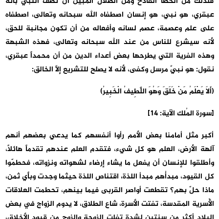
فلذلك من الخطأ الفادح ومن الضلال المبين أن تصف النبي بأنه
عبقري، هو نبي، هو إنسان اصطفاه الله سبحانه وتعالى، اصطفاه
على علم وعصمة، عصم لسانه وأفعاله من أن تكون مجانبة للحق،
لأنه سيشرع للناس من عند الله سبحانه وتعالى، فهذه الشبهة
وهذه الفرية التي يطرحها بعض أعداء الدين من أن محمداً عبقري،
نقول: هو نبيّ مرسل وكفى، لأنه لا يصلح للتشريع إلاّ الخالق:
(أَلَا يَعْلَمُ مَنْ خَلَقَ وَهُوَ اللَّطِيفُ الْخَبِيرُ)
[سورة المُلك الآية: 14]
أكبر مثل أمامنا بعض الأمم رأوا أنفسهم كما يدعي بعضهم أنهم
آلهة الأرض، العلم هو كل شيء، فتقدم العلم عندهم تقدماً هائلاً،
وأطلقوا للإنسان أن يفعل ما يشاء إرضاء لشهواته ونزواته، فحطمّوا
كل القيود، مبدأُهم مبدأ اللذة، اقتناص اللذة حيثما وجدت وبأي ثمن،
ماذا حلّ بهم؟ تقطعت أواصر القربى فيما بينهم، تحطمت العلاقات
الأُسرية المقدسة، تفتت الأسرة، شاع الطلاق، لا يدوم الزواج في بعض
البلاد أكثر من سنتين لشدة تفلت الزوجة والزوج من قيود الأخلاق،