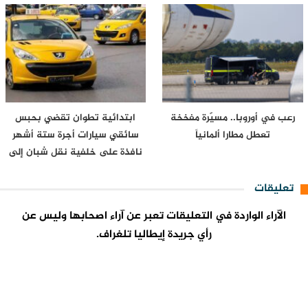
رعب في أوروبا.. مسيّرة مفخخة
ابتدائية تطوان تقضي بحبس
تعطل مطارا ألمانياً
سائقي سيارات أجرة ستة أشهر
نافذة على خلفية نقل شبان إلى
محيط…
تعليقات
الآراء الواردة في التعليقات تعبر عن آراء اصحابها وليس عن
رأي جريدة إيطاليا تلغراف.