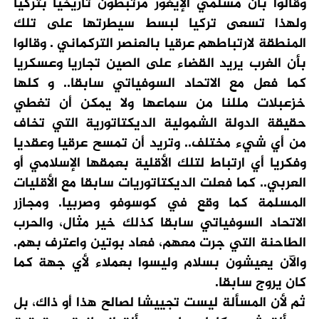
وقالوا بأن مسلمي الإيغور مرتبطون تاريخيا بتركيا
ولهذا تسعى تركيا لبسط سيطرتها على تلك
المنطقة لارتباطهم عرقيا بالعنصر التركماني . وقالوا
بأن الغرب يريد القضاء على الصين تجاريا وعسكريا
كما فعل مع الاتحاد السوفياتي سابقا.. و كلها
خزعبلات مللنا من سماعها ولا يمكن أن تغطي
حقيقة الدولة الشمولية الديكتاتورية التي تخاف
من أي شيء مختلف.. وتريد أن تمسح عرقيا وعقديا
وفكريا أي ارتباط لتلك الأقلية بعمقها الإسلامي أو
العربي.. كما فعلت الديكتاتوريات سابقا مع الأقليات
المسلمة كما وقع في كوسوفو وصربيا. ومجازر
الاتحاد السوفياتي سابقا كذلك خير مثال، والحرب
الطاحنة التي جرت معهم، فعاد بوتين واعترف بهم.
والآن يعيشون بسلام وليسوا بعملاء لأي جهة كما
كان يروج سابقا.
ثم لأن المسألة ليست تجييشا لصالح هذا أو ذاك، بل