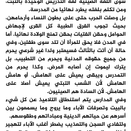
سوى اللغة الصينية لغة التدريس الوحيدة بالتبت،
ومن تكلم بلغته يطرد نهائيا من المدرسة.
بل وصلت الحرب حتى على بطون النساء وأرحامهن،
بحيث تجوب الفرق الطبية كل القرى لإجهاض
الحوامل وحقن الفتيات بحقن تمنع الولادة نهائيا. أما
في المدن فلا يحق للمرأة أن تلد سوى طفلين، وفي
حالة أن أتت بالثالث فسيعتبر ولدا غير شرعي يحرم
من جميع حقوقه المدنية ويحرم من التطبيب، بل
يترك ليموت إن أصابه المرض. وكذا يحرم من
التمدرس ويبقى يعيش على الهامش، أو هامش
الهامش لأن الشعب التبتي يعيش أصلا على
الهامش. لأن السادة هم الصينيون.
وفي المدارس يتم استنطاق التلاميذ عن كل شيء
بالبيت وتصرفات الآباء وما يروج وما يسمعون بين
أسرهم عن حياتهم الدينية وعباداتهم وطقوسهم.
ولتفادي السجن والتعذيب يضطر أغلب الآباء لتهجير