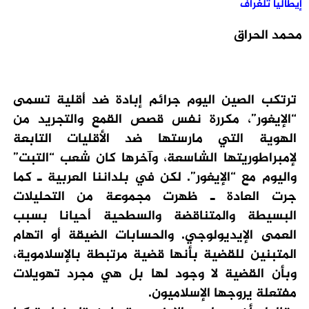
إيطاليا تلغراف
محمد الحراق
ترتكب الصين اليوم جرائم إبادة ضد أقلية تسمى
“الإيغور”، مكررة نفس قصص القمع والتجريد من
الهوية التي مارستها ضد الأقليات التابعة
لإمبراطوريتها الشاسعة، وآخرها كان شعب “التبت”
واليوم مع “الإيغور”. لكن في بلداننا العربية ـ كما
جرت العادة ـ ظهرت مجموعة من التحليلات
البسيطة والمتناقضة والسطحية أحيانا بسبب
العمى الإيديولوجي. والحسابات الضيقة أو اتهام
المتبنين للقضية بأنها قضية مرتبطة بالإسلاموية،
وبأن القضية لا وجود لها بل هي مجرد تهويلات
مفتعلة يروجها الإسلاميون.