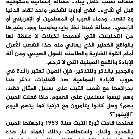
مسألة شعب كامل يباد.. مسألة إنسانية وحقوقية
قبل أي شيء.. ففي أوروبا لشخص واحد تقام الدنيا
ولا تقعد.. ودماء العرب أو المسلمين أو الإفريقي أو
الزنجي.. مسألة فيها نظر وإيديولوحيا ووو.. وغيرها
من التحليلات التي أسميها تخيلات لا علاقة لها
بالواقع الخطير الذي يعاني منه هذا الشعب الأعزل
أمام القوة الضاربة والطاحنة للغول الصيني، ومن آلة
الإبادة والقمع الصينية التي لا ترحم.
والجدير بالذكر وللتذكير، فإن الصين تعتبر رائدة في
حروب الإبادة الجماعية ضد الأقليات، نذكر هنا
بجرائمها مع شعب التبت على سبيل المثال فقط،
وهم ليسوا مسلمين على العموم. ماذا فعلت الصين
بهم؟ وهل كانوا يتآمرون مع تركيا كما يتهم اليوم
“الإيغور”؟
فعندما قامت ثورة التبت سنة 1953 واجهتها الصين
بالحديد والنار، واستطاعت بذلك إخماد نار هذه