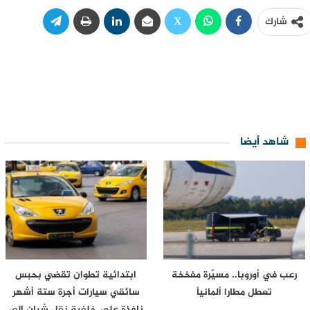
شارك
شاهد أيضا
رعب في أوروبا.. مسيّرة مفخخة
ابتدائية تطوان تقضي بحبس
تعطل مطارا ألمانياً
سائقي سيارات أجرة ستة أشهر
نافذة على خلفية نقل شبان إلى