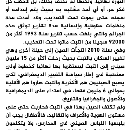
الثورة نهائيا، ولكنها لم تكتف بذلك، بل لاحقت كل
فكر حر، أو أي أحد مشتبه به بحيث يتم إعدامه أو
سجنه حتى يموت تحت التعذيب. وقد أعدت عدة
منظمات حقوقية وإنسانية عدة تقارير توثق هذه
الجرائم والتي بلغت حسب تقرير سنة 1993 أكثر من
92000 سجينا من التبت ماتوا تحت التعذيب.
وفي سنة 2010 التجأت الصين إلى حيلة أخرى وهي
تغيير السكان بالتبت بحيث رحلت أكثر من 15 مليون
صيني إلى التبت ليستقروا بها نهائيا كخطوة أولى
ممنهجة في إطار سياسة التغيير الديمغرافي، لكي
يصبح الصينيون هم الأكثرية والتبت صاروا هم الأقلية
بحوالي 6 مليون فقط، في اعتداء على الديمغرافية
والأصول والجغرافيا والتاريخ.
ولم تكتف الصين بهذا في التبت فحاربت حتى على
مستوى الهوية والأعراف والتقاليد، فالأطفال يجب أن
يلبسوا اللباس الصيني في المدارس، ولا يتكلمون