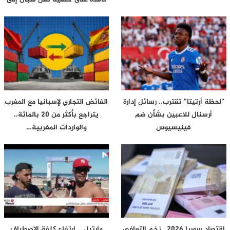
محيط…
“لحظة أرتيتا” تقترب.. رسائل إدارة
الفائض التجاري لإسبانيا مع المغرب
أرسنال للاعبين بشأن ضم
يتراجع بأكثر من 20 بالمائة..
فينيسيوس
والواردات المغربية…
اقتصاد سوريا 2026.. زخم التعافي
مارتيل .. ارتفاع كلفة الاصطياف