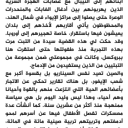
أبنائهم إلى النيبال مع عصابات الهجرة السرية
الذين يهربونهم بين أدغال الغابات والمنحدرات
الوعرة حتى يصلوا إلى مراكز الإيواء في شمال الهند،
والمحظوظون يأتي أقاربهم لأخذهم إلى بلدان
يعيشون فيها باستقرار، خاصة تهجيرهم إلى أوروبا.
وقد حكت لي هذه القضية سيدة من التبت مرت
بهذه التجربة منذ طفولتها حتى استقرت هنا
ببروكسل، وكانت في مجموعتي ضمن مجموعة من
التبتيين من الذين يستفيدون من الإدماج.
والصين تعيد نفس السيناريو بل بقسوة أكبر مع
شعب الإيغور، بل هناك تقارير تحكي عن الاتجار
بأعضائهم الحية التي انتزعت منهم بالقوة وأحيانا
وهم أحياء، وهذا ليس وليد اليوم بل هي سياسة
ممنهجة منذ أكثر من عشرين سنة. كما أنشأت عدة
معسكرات تفصل الأطفال فيها عن أسرهم لمحو
أدمغتهم وتربيتهم تربية صينية مائة في المائة،