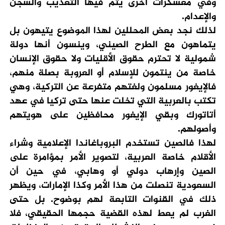
وفي معسكرات أخرى يتم فيها التعذيب والسجن
والإعدام.
لذلك نجد بعض المحللين لهذا الموضوع يتيهون بل
يتماهون مع الطرح الصيني، وينسون أنها دولة
شمولية لا تحترم حقوق الأقليات ولا حقوق الإنسان
خاصة من ينتمون للإسلام أو العروبة بصلة منهم،
فالإيغور مسلمون ولغتهم متفرعة عن التركية، وهي
تكتب بالعربية التي تخلت عنها حتى تركيا في عهد
أتاتورك وبقي الإيغور محافظين على هويتهم
وأصولهم.
لهذا فالصين تستخدم البروباغاندا الإعلامية وشراء
الأقلام خاصة العربية، لتصوير الأمر بمؤامرة على
الصين وإرهاب دولي أو وهابي، في حين أن
السعودية تنصلت من هذا الأمر وكذا الإمارات، ويظهر
ذلك في القنوات التابعة لهم بوضوح. بل حتى
الغرب لم يعط لهذه القضية حجمها الحقيقي، فلا