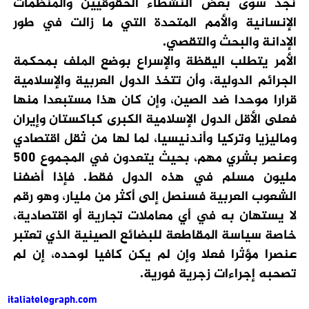
نجد سوى بعض النشطاء الحقوقيين والمنظمات
الإنسانية والأمم المتحدة التي ما زالت في طور
الإدانة والبحث والتقصي.
الأمر يتطلب اليقظة والإسراع بوضع الملف بمحكمة
الجرائم الدولية، وأن تتخذ الدول العربية والإسلامية
قرارا موحدا ضد الصين، وإن كان هذا مستبعدا منها
فعلى الأقل الدول الإسلامية الكبرى كباكستان وإيران
وماليزيا وتركيا وأندنيسيا، لما لها من ثقل اقتصادي
وعنصر بشري مهم، بحيث يتعدون في المجموع 500
مليون مسلم في هذه الدول فقط. فإذا أضفنا
الشعوب العربية فسنصل إلى أكثر من مليار، وهو رقم
لا يستهان به في أي معاملات تجارية أو اقتصادية،
خاصة سياسة المقاطعة للبضائع الصينية الذي تعتبر
عنصرا مؤثرا فعلا وإن لم يكن كافيا لوحده، إن لم
تصحبه إجراءات زجرية فورية.
italiatelegraph.com