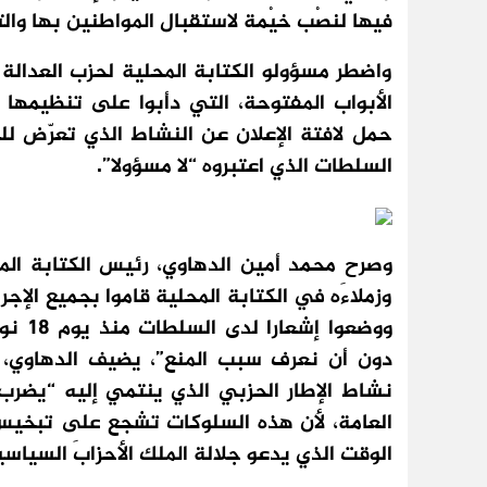
فيها لنصْب خيْمة لاستقبال المواطنين بها وا
واضطر مسؤولو الكتابة المحلية لحزب العدالة 
الأبواب المفتوحة، التي دأبوا على تنظيمها 
حمل لافتة الإعلان عن النشاط الذي تعرّض للم
السلطات الذي اعتبروه “لا مسؤولا”.
وصرح محمد أمين الدهاوي، رئيس الكتابة المح
وزملاءَه في الكتابة المحلية قاموا بجميع الإج
ووضعوا
دون أن نعرف سبب المنع”، يضيف الدهاوي، م
نشاط الإطار الحزبي الذي ينتمي إليه “يضرب
العامة، لأن هذه السلوكات تشجع على تبخيس 
الوقت الذي يدعو جلالة الملك الأحزابَ السياسي