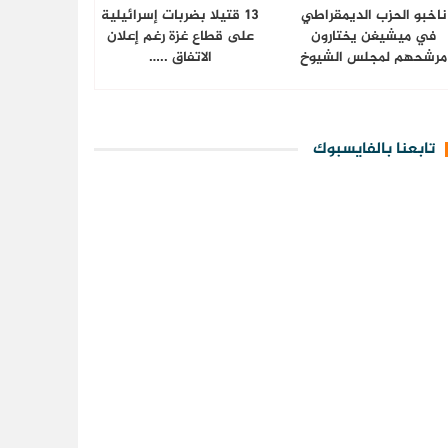
ناخبو الحزب الديمقراطي
13 قتيلا بضربات إسرائيلية
في ميشيغن يختارون
على قطاع غزة رغم إعلان
مرشحهم لمجلس الشيوخ
الاتفاق ..…
تابعنا بالفايسبوك