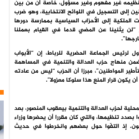
تنظيمه غير مفهوم وغير مسؤول، خاصة أن من بين
نين إلى التسجيل في اللوائح الانتخابية، وهو ضرب
 الملكية إلى الأحزاب السياسية بممارسة دورها
ع “لن يثنينا عن المضي قدما في القيام بعملنا
رجها”.
ل لرئيس الجماعة الحضرية للرباط، إن “الأبواب
ضمن منهاج حزب العدالة والتنمية في المساهمة
أطير المواطنين”، مبرزا أن الحزب “ليس من عادته
 يكون قرار المنع هذا سلوكا معزولا”.
لية لحزب العدالة والتنمية بيعقوب المنصور، بعد
ا بصدد تنظيمها، والتي كان مقررا أن يحضرها وزراء
يون. إذ التفّوا حول بعضهم وانخرطوا في حديث