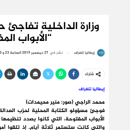
وزارة الداخلية تفاجئ ح
“الأبواب الم
نشر في
27 ديسمبر 2019 الساعة 23 و 30 دقيقة
إيطاليا تلغراف
شارك
إيطاليا تلغراف
محمد الراجي (صور: منير محيمدات)
فوجئ مسؤولو الكتابة المحلية لحزب العدالة 
الأبواب المفتوحة، التي كانوا بصدد تنظيمها
والتي كانت ستستمر ثلاثة أيام. إذ تلقوا أم