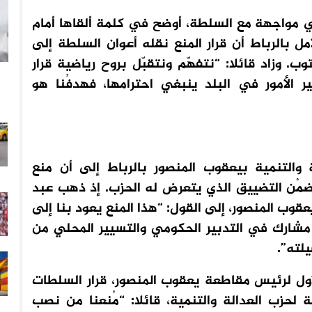
 مواجهة مع السلطة، أوضح في كلمة ألقاها أمام
بالرباط أن قرار المنع نقله أعوان السلطة إلى
ب. وزاد قائلا: “نتفهّم ونتقبّل بروح رياضية قرار
الأمور في البلد ينبغي احترامها، فهدفُنا هو
ة والتنمية بيعقوب المنصور بالرباط إلى أن منع
ضمْن التضييق الذي يتعرض له الحزب. إذ ذهب عبد
قوب المنصور، إلى القول: “هذا المنع يعود بنا إلى
مشارك في التدبير الحكومي والتسيير المحلي من
لته”.
أول لرئيس مقاطعة يعقوب المنصور، قرار السلطات
 لحزب العدالة والتنمية، قائلا: “مُنعنا من نصب