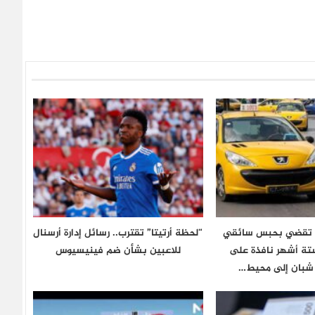
ن تقضي بحبس سائقي
“لحظة أرتيتا” تقترب.. رسائل إدارة أرسنال
ستة أشهر نافذة على
للاعبين بشأن ضم فينيسيوس
شبان إلى محيط…