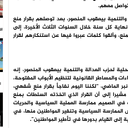
لتواصل معهم.
والتنمية بيعقوب المنصور، بعد توصلهم بقرار منع
نهاية كل سنة خلال السنوات الثلاث الأخيرة، إلى
ال
نع، وألقوا كلمات عبروا فيها عن استنكارهم لقرار
لية لحزب العدالة والتنمية بيعقوب المنصور، إنه
راءات والمساطر القانونية لتنظيم الأبواب المفتوحة،
ا
 إشعارا لدى السلطات منذ يوم 18 نونبر الماضي، “لكننا اليوم نفاجأ بقرار منعٍ شفهي،
شيرا إلى أن القرار الذي اتخذته السلطات بمنع
 في الصميم ممارسة العملية السياسية والحريات
الممارسة السياسية وتنفير المواطنين منها، في
ة إلى القيام بدورها في تأطير المواطنين”.