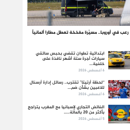
رعب في أوروبا.. مسيّرة مفخخة تعطل مطارا ألمانياً
ابتدائية تطوان تقضي بحبس سائقي
سيارات أجرة ستة أشهر نافذة على
خلفية…
6 أغسطس 2026
“لحظة أرتيتا” تقترب.. رسائل إدارة أرسنال
للاعبين بشأن ضم…
6 أغسطس 2026
الفائض التجاري لإسبانيا مع المغرب يتراجع
بأكثر من 20 بالمائة..…
5 أغسطس 2026