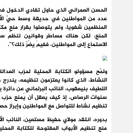
الحسن العمراني الذي حاول تفادي الدخول في
عدد من المواطنين في حديقة وسط حيّ الأمل 
المنظمين شفويا، ولم يتوصلوا بقرار منعٍ مكتو
المنع، لكن هناك مساطر وقوانين تنظم سير 
الاستماع إلى المواطنين، ففيمَ يضُرّ ذلك؟”.
ولمّح مسؤولو الكتابة المحلية لحزب العدال
النشاط، الذي كانوا يعتزمون تنظيمه، يندرج 
اللطيف بنيعقوب، النائب البرلماني عن دائرة يع
سنوات الرصاص، إذ كيف يُعقل أن يُمنع حزب 
تنظيم نشاط للتواصل مع المواطنين وإبراز حصي
بدوره، انتقد مولاي حفيظ مستعين، النائب ال
منع تنظيم الأبواب المفتوحة للكتابة المحلية