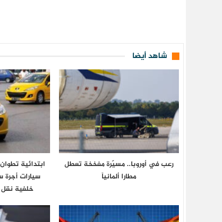
شاهد أيضا
رعب في أوروبا.. مسيّرة مفخخة تعطل
ابتدائية تطوا
مطارا ألمانياً
سيارات أجرة 
خلفية نقل 