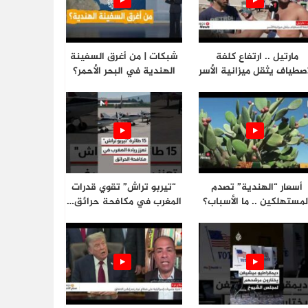
مارتيل .. ارتفاع كلفة
شبكات | من أغرق السفينة
اصطياف يثقل ميزانية الأسر
الهندية في البحر الأحمر؟
أسعار “الهندية” تصدم
“تيربو تراش” تقوي قدرات
لمستهلكين .. ما الأسباب؟
المغرب في مكافحة حرائق…