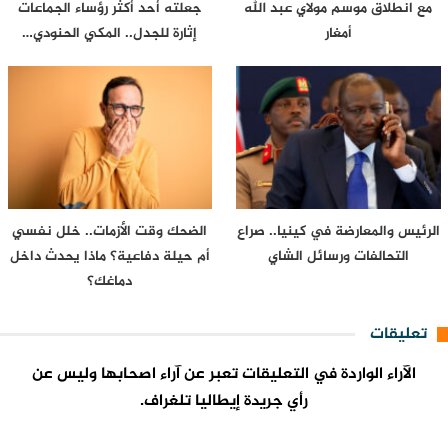
مع انطلاق موسم مولاي عبد الله
جعلته أحد أكثر رؤساء الجماعات
أمغار
إثارة للجدل.. المكي الحنودي…
الرئيس والمعارضة في كينيا.. صراع
الضحك وقت الأزمات.. خلل نفسي
التحالفات ورسائل الشاي
أم حيلة دفاعية؟ ماذا يحدث داخل
دماغك؟
تعليقات
الآراء الواردة في التعليقات تعبر عن آراء اصحابها وليس عن
رأي جريدة إيطاليا تلغراف.