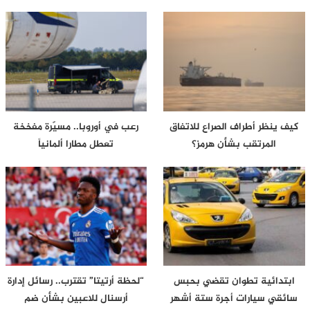
كيف ينظر أطراف الصراع للاتفاق
رعب في أوروبا.. مسيّرة مفخخة
المرتقب بشأن هرمز؟
تعطل مطارا ألمانياً
ابتدائية تطوان تقضي بحبس
“لحظة أرتيتا” تقترب.. رسائل إدارة
سائقي سيارات أجرة ستة أشهر
أرسنال للاعبين بشأن ضم