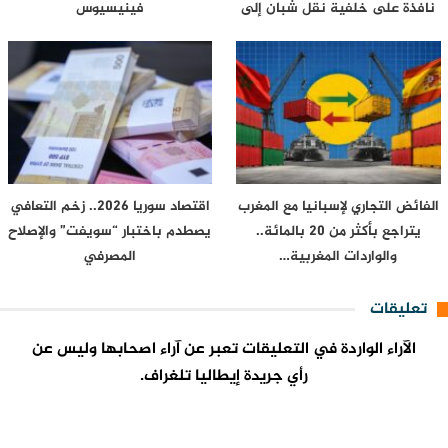
نافذة على خلفية نقل شبان إلى
فينيسيوس
محيط…
الفائض التجاري لإسبانيا مع المغرب
اقتصاد سوريا 2026.. زخم التعافي
يتراجع بأكثر من 20 بالمائة..
يصطدم باختبار “سويفت” والإصلاح
والواردات المغربية…
المصرفي
تعليقات
الآراء الواردة في التعليقات تعبر عن آراء اصحابها وليس عن
رأي جريدة إيطاليا تلغراف.