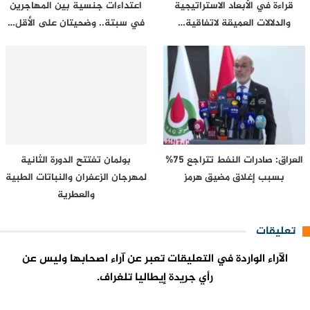
قراءة في الأبعاد الاستراتيجية
اعتداءات جنسية بين المهاجرين
والدلالات العميقة لاتفاقية…
في سبتة.. وضحيتان على الأقل…
العراق: صادرات النفط تتراجع 75%
بولمان تفتتح الدورة الثانية
بسبب إغلاق مضيق هرمز
لمهرجان الزعفران والنباتات الطبية
والعطرية
تعليقات
الآراء الواردة في التعليقات تعبر عن آراء اصحابها وليس عن
رأي جريدة إيطاليا تلغراف.