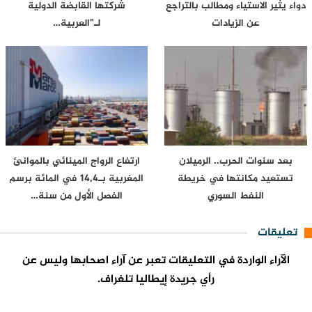
دواء يثير الاستياء ومطالب بالتراجع
شركتها القابضة الدولية
عن الزيادات
لـ”العربية…
بعد سنوات الحرب.. الرميلان
ارتفاع الرواج المينائي بالموانئ
تستعيد مكانتها في خريطة
المغربية بـ14,4 في المائة برسم
النفط السوري
الفصل الأول من سنة…
تعليقات
الآراء الواردة في التعليقات تعبر عن آراء اصحابها وليس عن
رأي جريدة إيطاليا تلغراف.