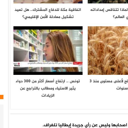
لماذا تتناقص إمداداته
اتفاقية مكة للدفاع المشترك.. هل تعيد
 العالم؟
تشكيل معادلة الأمن الإقليمي؟
أسعار الغذاء ترتقع لأعلى مستوى منذ 3
تونس .. ارتفاع أسعار أكثر من 300 دواء
سنوات
يثير الاستياء ومطالب بالتراجع عن
الزيادات
اء اصحابها وليس عن رأي جريدة إيطاليا تلغراف.