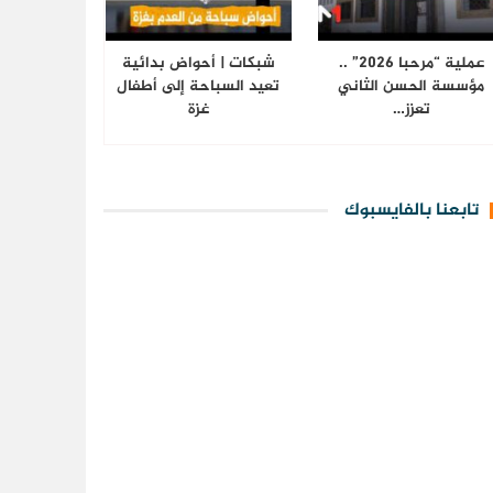
عملية “مرحبا 2026” ..
شبكات | أحواض بدائية
مؤسسة الحسن الثاني
تعيد السباحة إلى أطفال
تعزز…
غزة
تابعنا بالفايسبوك