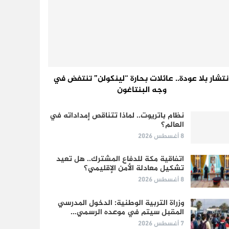
نتشار بلا عودة.. عائلات بحارة “لينكولن” تنتفض في
وجه البنتاغون
نظام باتريوت.. لماذا تتناقص إمداداته في
العالم؟
8 أغسطس 2026
اتفاقية مكة للدفاع المشترك.. هل تعيد
تشكيل معادلة الأمن الإقليمي؟
8 أغسطس 2026
وزراة التربية الوطنية: الدخول المدرسي
المقبل سیتم في موعده الرسمي…
7 أغسطس 2026