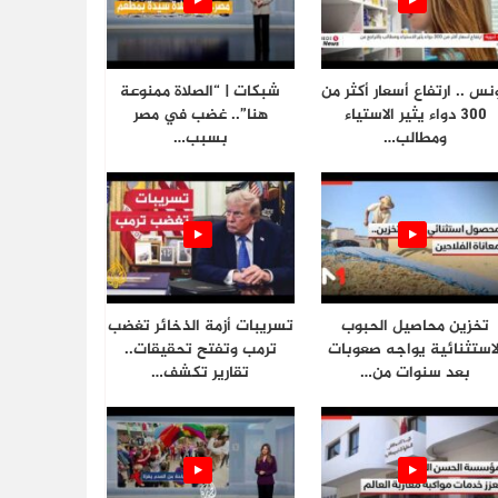
نس .. ارتفاع أسعار أكثر من
شبكات | “الصلاة ممنوعة
300 دواء يثير الاستياء
هنا”.. غضب في مصر
ومطالب…
بسبب…
تخزين محاصيل الحبوب
تسريبات أزمة الذخائر تغضب
لاستثنائية يواجه صعوبات
ترمب وتفتح تحقيقات..
بعد سنوات من…
تقارير تكشف…