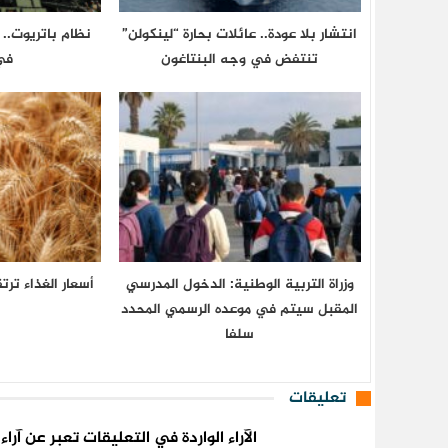
انتشار بلا عودة.. عائلات بحارة “لينكولن”
نظام باتريوت.. 
تنتفض في وجه البنتاغون
في
وزراة التربية الوطنية: الدخول المدرسي
المقبل سیتم في موعده الرسمي المحدد
سلفا
تعليقات
الآراء الواردة في التعليقات تعبر عن آر