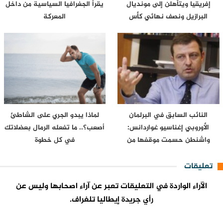
إفريقيا ويتأهلن إلى مونديال
يقرأ الجغرافيا السياسية من داخل
البرازيل ونصف نهائي كأس
المعركة
إفريقيا…
النائب السابق في البرلمان
لماذا يبدو الجري على الشاطئ
الأوروبي إغناسيو غواردانس:
أصعب؟.. ما تفعله الرمال بعضلاتك
واشنطن حسمت موقفها من
في كل خطوة
سبتة…
تعليقات
الآراء الواردة في التعليقات تعبر عن آراء اصحابها وليس عن
رأي جريدة إيطاليا تلغراف.