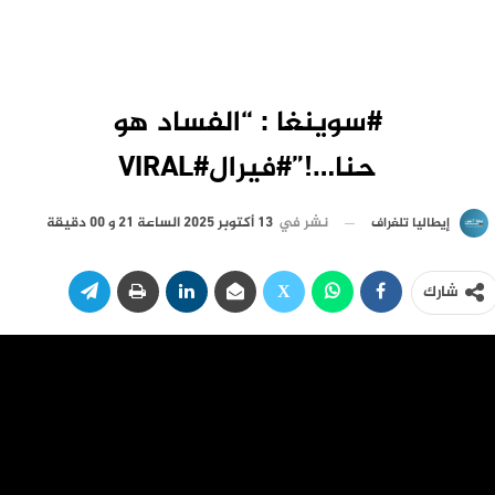
#سوينغا : “الفساد هو
حنا…!”#فيرال#VIRAL
نشر في
13 أكتوبر 2025 الساعة 21 و 00 دقيقة
إيطاليا تلغراف
شارك