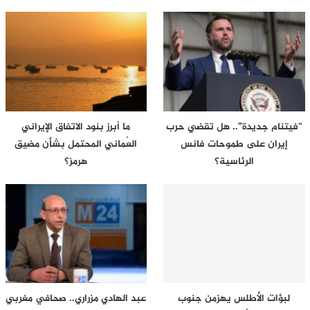
“فيتنام جديدة”.. هل تقضي حرب
ما أبرز بنود الاتفاق الإيراني
إيران على طموحات فانس
العُماني المحتمل بشأن مضيق
الرئاسية؟
هرمز؟
لبؤات الأطلس يهزمن جنوب
عبد الهادي مزراري.. صحافي مغربي