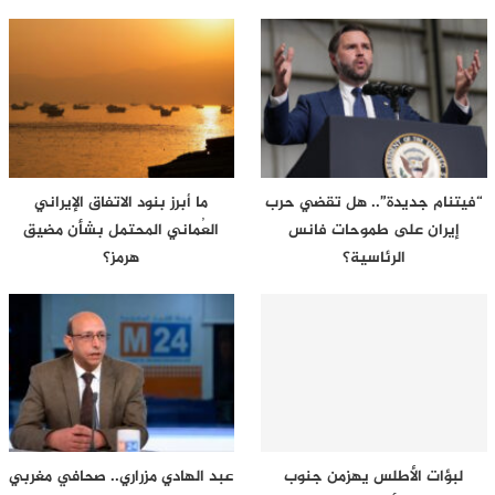
“فيتنام جديدة”.. هل تقضي حرب
ما أبرز بنود الاتفاق الإيراني
إيران على طموحات فانس
العُماني المحتمل بشأن مضيق
الرئاسية؟
هرمز؟
لبؤات الأطلس يهزمن جنوب
عبد الهادي مزراري.. صحافي مغربي