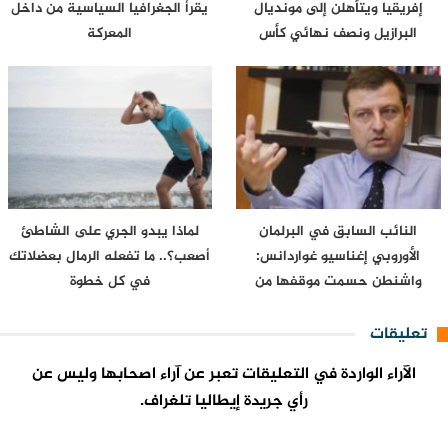
إفريقيا ويتأهلن إلى مونديال
يقرأ الجغرافيا السياسية من داخل
البرازيل ونصف نهائي كأس
المعركة
إفريقيا…
النائب السابق في البرلمان
لماذا يبدو الجري على الشاطئ
الأوروبي إغناسيو غواردانس:
أصعب؟.. ما تفعله الرمال بعضلاتك
واشنطن حسمت موقفها من
في كل خطوة
سبتة…
تعليقات
الآراء الواردة في التعليقات تعبر عن آراء اصحابها وليس عن
رأي جريدة إيطاليا تلغراف.