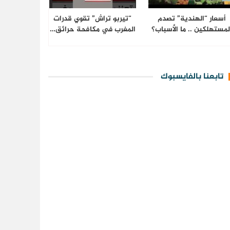
أسعار “الهندية” تصدم
“تيربو تراش” تقوي قدرات
لمستهلكين .. ما الأسباب؟
المغرب في مكافحة حرائق…
تابعنا بالفايسبوك