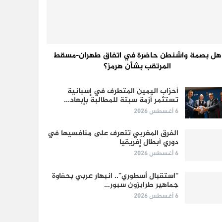
هل بصمة واشنطن حاضرة في اتفاق طهران-مسقط
المرتقب بشأن هرمز؟
أحزاب اليمين المتطرف في إسبانية
تستثمر أزمة سبتة للمطالبة بإبعاد…
6 أغسطس 2026
الفرق المغربي تتعرف على منافسيها في
دوري أبطال إفريقيا
6 أغسطس 2026
“استقبال أسطوري”.. انبهار عربي بحفاوة
جماهير طرابزون سبور…
6 أغسطس 2026