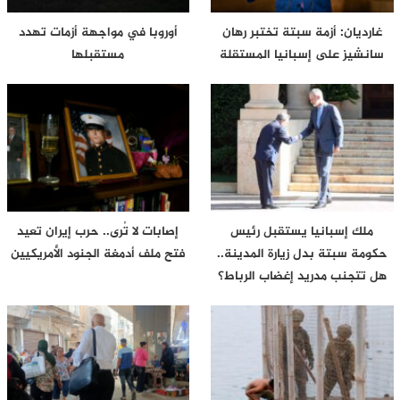
غارديان: أزمة سبتة تختبر رهان
أوروبا في مواجهة أزمات تهدد
سانشيز على إسبانيا المستقلة
مستقبلها
ملك إسبانيا يستقبل رئيس
إصابات لا تُرى.. حرب إيران تعيد
حكومة سبتة بدل زيارة المدينة..
فتح ملف أدمغة الجنود الأمريكيين
هل تتجنب مدريد إغضاب الرباط؟