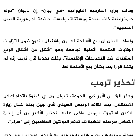
وقالت وزارة الخارجية التايوانية -في بيان- إن تايوان “دولة
ديمقراطية ذات سيادة ومستقلة، وليست خاضعة لجمهورية الصين
الشعبية”.
وأضاف البيان أن بيع الأسلحة لها من واشنطن يندرج ضمن التزامات
الولايات المتحدة الأمنية تجاهها، وهو “شكل من أشكال الردع
المشترك ضد التهديدات الإقليمية”، وذلك بعدما قال ترمب إنه لم
يتخذ قرارا بعد بشأن بيع الأسلحة لها.
تحذير ترمب
وحذر الرئيس الأمريكي، الجمعة، تايوان من أي خطوة باتجاه إعلان
الاستقلال، بعد لقائه الرئيس الصيني شي جين بينغ خلال زيارة
لبكين استمرت يومين طغى عليها تحذير الأخير من أن إساءة
التعامل مع هذه القضية قد تدفع الدولتين العظميين إلى “صراع”.
ووفق مقتطفات من مقابلة تلفزيونية مع شبكة “فوكس نيوز” جرى