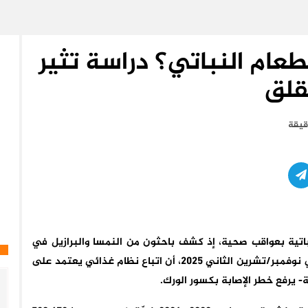
عام النباتي؟ دراسة تثير
قلق
تية بعواقب صحية، إذ كشف باحثون من النمسا والبرازيل في
مراجعة منهجية نُشرت في مجلة (Nutrition Reviews) في نوفمبر/تشرين الثاني 2025، أن اتباع نظام غذائي يعتمد على
ة- يرفع خطر الإصابة بكسور الورك.