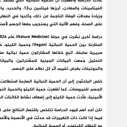
عادت الدراسة وأظهرت أن الحمية النباتية التي تعتمد 
الفيتامينات والمعادن
وزيادة معدلات الوفاة الناجمة عن ذلك، وأكدوا في النهاي
على الصحة، وفهم الآلية التي يستجيب معها الجسم لأصناف ا
سريرية سابقة، اتبع خلالها المشاركون حمية نباتية صا
التحليل جُمعت البيانات الجينية للمشتركين، والبيانا
والبروتينات بغرض تقييم أثر كل نظام على الجسم.
خلص الباحثون إلى أن الحمية النباتية الصارمة استطاعت ا
الجسم للفيروسات، كما أظهرت حمية الكيتو والحمية النبات
الأمينية، فأدت حمية الكيتو إلى إضعاف نشاط الكائنات الد
لكن أحد أهم قيود الدراسة تتلخص باقتصار النتائج على 
فيما إذا كانت ذات التغييرات قد حدثت في الأنسجة والأع
مع النظام الكيتوني أو الحمية النباتية.