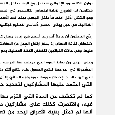
توازن الكالسيوم الإجمالي سيختل مع الوقت داخل الجس
وهو الشكل الأقل امتصاصاً داخل الجسم، بينما تُعد الأسم
الغذائية، في حين يبقى المصدر الأساسي لتصنيع فيتامي
رجّح الباحثون أن عاملاً آخر ربما أسهم في زيادة معدل ك
لانخفاض كثافة العظام، إذ يحفز ارتفاع الحِمل من العضلا
عليها، وفي حالات النباتيين تنخفض الكتلة العضلية، ومع
وعلى الرغم من نقاط القوة التي تمتعت بها الدراسة ب
المشمولة في المراجعة ليتيح الحصول على نتائج أكثر دقة
التي عززت القوة الإحصائية ورفعت موثوقية النتائج، إلا أن
التي اعتمد عليها المشاركون لتحديد جو
كما لم تكشف عن المدة التي التزم بها 
فيه، واقتصرت كذلك على مشاركين من 
أنها لم تمثل بقية الأعراق ليحد من تع