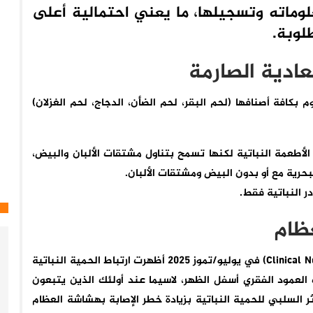
وماته وتسجيلها، ما يعني احتمالية أعلى
طلوبة.
عادية الصارمة
بكافة أصنافها (لحم البقر، لحم الضأن، الدجاج، لحم الغزلان)
دية (Vegetarian): تعتمد على الأطعمة النباتية لكنها تسمح بتناول مشتقات الألبان والبيض،
لبحرية مع أو بدون البيض ومشتقات الألبان.
عظام
في مراجعة منهجية وتحليل تلوي نُشر في مجلة (Clinical Nutrition) في يوليو/تموز 2025 أظهرت ارتباط الحمية النباتية
العمود الفقري أسفل الظهر، لاسيما عند أولئك الذين يتبعون
كثر، وتبيّن أن الأثر السلبي للحمية النباتية بزيادة خطر الإصابة بهشاشة العظام