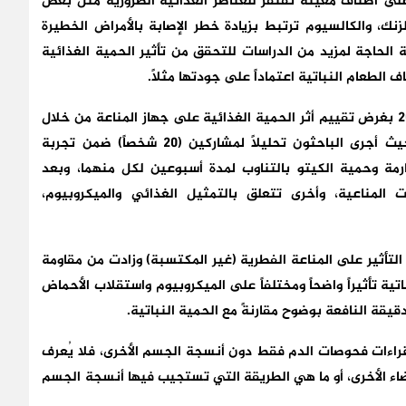
على أصناف معينة تفتقر للعناصر الغذائية الضرورية مثل بعض
، أبرزها فيتامين ب12، والحديد، والزنك، والكالسيوم ترتبط بزيادة خطر الإصابة بالأمراض الخطيرة
ة الحاجة لمزيد من الدراسات للتحقق من تأثير الحمية الغذائية
لطعام النباتية اعتماداً على جودتها مثلاً.
دراسة أخرى نُشرت في مجلة (Nature Medicine) عام 2024 بغرض تقييم أثر الحمية الغذائية على جهاز المناعة من خلال
المقارنة بين الحمية النباتية (Vegan) وحمية الكيتو، حيث أجرى الباحثون تحليلاً لمشاركين (20 شخصاً) ضمن تجربة
رمة وحمية الكيتو بالتناوب لمدة أسبوعين لكل منهما، وبعد
ت المناعية، وأخرى تتعلق بالتمثيل الغذائي والميكروبيوم،
لتأثير على المناعة الفطرية (غير المكتسبة) وزادت من مقاومة
ية تأثيراً واضحاً ومختلفاً على الميكروبيوم واستقلاب الأحماض
قيقة النافعة بوضوح مقارنةً مع الحمية النباتية.
قراءات فحوصات الدم فقط دون أنسجة الجسم الأخرى، فلا يُعرف
ضاء الأخرى، أو ما هي الطريقة التي تستجيب فيها أنسجة الجسم