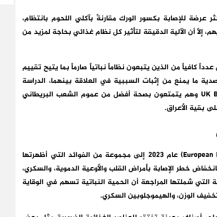
ثر عرضة للإصابة بكسور الورك مقارنةً بآكلي اللحوم بانتظام،
إلّا أن الآلية الدقيقة لتأثير كل نظام غذائي بحاجة لمزيد من
ً كافياً من الذين يتبعون نظاماً نباتياً صارماً بما يتيح تقييم
رصدية ما يمنع من إثبات السببية في العلاقة بينهما، الدراسة
اعتمدت على بيانات مشاركين من قاعدة بيانات UK Biobank وهم يتمتعون بصحة أفضل من عموم الشعب البريطاني
ى بقية الأعراق.
أشارت مراجعة علمية منشورة في مجلة (European Heart Journal) عام 2023 إلى مجموعة من الفوائد التي أظهرتها
بانخفاض خطر الإصابة بأمراض القلب والأوعية الدموية، والسكري،
ة التي شملتها المراجعة أن الحمية النباتية تسهم في الوقاية
تخفيف الوزن، والهيموجلوبين السكري.