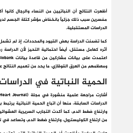
أظهرت النتائج أن النباتيين من النساء والرجال كانوا أك
مفسرين سبب ذلك جزئياً بانخفاض مؤشر كتلة الجسم لديهم، 
الدراسات المستقبلية.
كما تضمنت الدراسة بعض القيود والمحددات، إذ لم تشمل عددا
أثره كعامل مستقل، أيضاً احتمالية التحيز لأن الدراسة 
ومعظمهم من العرق القوقازي، ما يحد من تعميم النتائج عل
الحمية النباتية في الدراسات
الدراسات السابقة، منها أن اتباع الحمية النباتية يرتبط 
وارتفاع ضغط الدم، كما أكدت التجارب السريرية العشوائي
من ارتفاع الكوليسترول، وارتفاع ضغط الدم، وتساعد في 