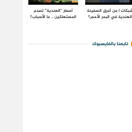
بكات | من أغرق السفينة
أسعار “الهندية” تصدم
لهندية في البحر الأحمر؟
المستهلكين .. ما الأسباب؟
تابعنا بالفايسبوك