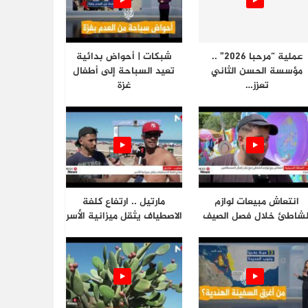
عملية “مرحبا 2026” ..
شبكات | أحواض بدائية
مؤسسة الحسن الثاني
تعيد السباحة إلى أطفال
تعزز…
غزة
انتعاش مبيعات لوازم
مارتيل .. ارتفاع كلفة
لشاطئ خلال فصل الصيف
الاصطياف يثقل ميزانية الأسر