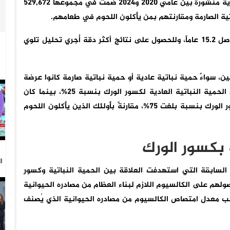
اعتمد الباحثون في نتائجهم على تحليل 4 دراسات حشدية منشورة بين عامي 2020 و2024 ضمّت في مجموعها 529,672
تية الصارمة ومقارنتهم بمن يأكلون اللحوم في طعامهم.
وبلغ متوسط أعمار المشاركين 55.5 عاماً بمعدل متابعة وصل 15.2 عاماً، وللحصول على نتائج أكثر دقة أُجري تحليل تلوي
 سواءً حمية نباتية عادية أو حمية نباتية صارمة كانوا عرضة
للإصابة بكسور الورك، إذ تعرض الأشخاص الذين يتبعون الحمية النباتية العادية لكسور الورك بنسبة 25%، بينما كان
النباتيون ضمن الحمية الصارمة أكثر عرضة للإصابة بكسور الورك بنسبة بلغت 75%، مقارنةً بأولئك الذين يأكلون اللحوم
 بكسور الورك
ا
 السابقة التي استهدفت العلاقة بين الحمية النباتية وكسور
لهم على الكالسيوم اللازم لبناء العظام من مصادره الحيوانية
ب معدل امتصاص الكالسيوم من مصادره الحيوانية الذي يُصنف