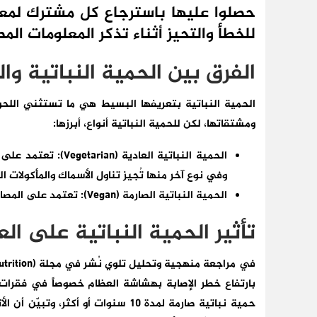
حصلوا عليها باسترجاع كل مشترك لمعل
للخطأ والتحيز أثناء تذكر المعلومات الم
الفرق بين الحمية النباتية وال
الحمية النباتية بتعريفها البسيط هي ما تستثني اللحوم 
ومشتقاتها، لكن للحمية النباتية أنواع، أبرزها:
الحمية النباتية العا
وفي نوع آخر منها تُجيز تناول الأسماك والمأكولات ا
الحمية النباتية الصارمة (Vegan): تعتمد على المصادر النباتية فقط.
تأثير الحمية النباتية على ال
بارتفاع خطر الإصابة بهشاشة العظام خصوصاً في فقرات 
حمية نباتية صارمة لمدة 10 سنوات أو أ