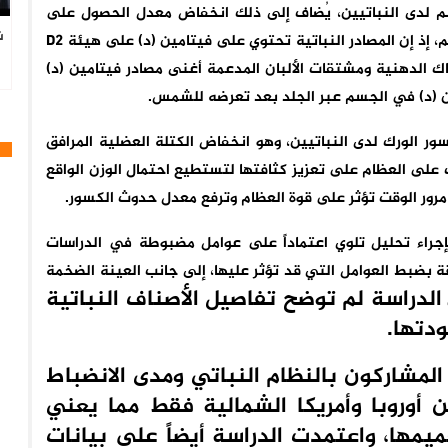
م لدى النباتيين، يُضاف إلى ذلك انخفاض معدل الحصول على
ش
فيتامين (د) الضروري لزيادة امتصاص الكالسيوم في الجسم، إذ إن المصادر النباتية تحتوي على فيتامين (د) على هيئة D2
ا
اك الدهنية ومشتقات الألبان المدعمة أغنى مصادر فيتامين (د)
ن (د) في الجسم عبر الجلد بعد تعرضه للشمس.
سور الورك لدى النباتيين، وهو انخفاض الكتلة العضلية المرافق
ت على العظام على تعزيز كثافتها لتستطيع احتمال الوزن الواقع
 مرور الوقت تؤثر على قوة العظام وترفع معدل حدوث الكسور.
إجراء تحليل تلوي اعتماداً على عوامل مضبوطة في الدراسات
 بضبط العوامل التي قد تؤثر عليها، إلى جانب العينة الضخمة
الدراسة لم توضح تفاصيل الأصناف النباتية
دتها.
المشاركون بالنظام النباتي ومدى الانضباط
أوروبا وأمريكا الشمالية فقط مما يعني
ميمها، واعتمدت الدراسة أيضاً على بيانات