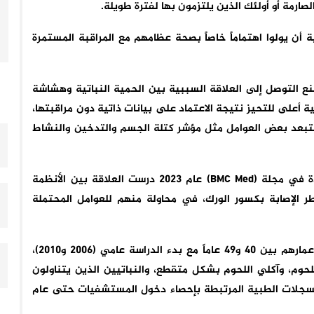
صارمة أو أولئك الذين يلتزمون بها لفترة طويلة.
 أن يولوا اهتماماً خاصاً بصحة عظامهم مع المراقبة المستمرة
 التوصل إلى العلاقة السببية بين الحمية النباتية وهشاشة
ة أعلى للتحيز نتيجة الاعتماد على بيانات ذاتية دون مراقبتها،
تبعد بعض العوامل مثل مؤشر كتلة الجسم والتدخين والنشاط
دراسة أخرى نشرها مجموعة باحثين من المملكة المتحدة في مجلة (BMC Med) عام 2023 درست العلاقة بين الأنظمة
ر الإصابة بكسور الورك، في محاولة منهم للعوامل المحتملة
اشتملت الدراسة على بالغين (تقريباً 500,000) تراوحت أعمارهم بين 40 و49 عاماً مع بدء الدراسة عامي (2006 و2010)،
لي اللحوم، وآكلي اللحوم بشكل متقطع، والنباتيين الذين يتناولون
 السجلات الطبية المرتبطة بإحصاء دخول المستشفيات حتى عام