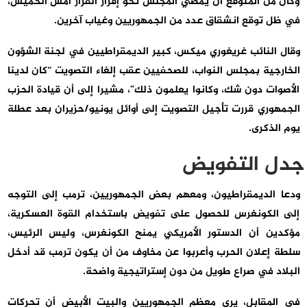
وكان من المتوقع أن يمضي المجلس نحو إقرار القرار أمس الخميس،
في ظل توقع انشقاق عدد من الجمهوريين وغياب آخرين.
وقال النائب غريغوري ميكس، كبير الديمقراطيين في لجنة الشؤون
الخارجية بمجلس النواب، للصحفيين عقب إلغاء التصويت “كان لدينا
الأصوات دون شك، وكانوا يعلمون ذلك”، مشيرا إلى أن قيادة الحزب
الجمهوري قررت تأجيل التصويت إلى أوائل يونيو/حزيران بعد عطلة
يوم الذكرى.
جدل التفويض
ودعا الديمقراطيون، ومعهم بعض الجمهوريين، ترمب إلى التوجه
إلى الكونغرس للحصول على تفويض باستخدام القوة العسكرية،
مؤكدين أن الدستور الأمريكي يمنح الكونغرس، وليس الرئيس،
سلطة إعلان الحرب وأعربوا عن مخاوف من أن يكون ترمب قد أدخل
البلاد في صراع طويل من دون إستراتيجية واضحة.
في المقابل، يرى معظم الجمهوريين والبيت الأبيض أن تحركات