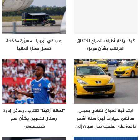
كيف ينظر أطراف الصراع للاتفاق
رعب في أوروبا.. مسيّرة مفخخة
المرتقب بشأن هرمز؟
تعطل مطارا ألمانياً
ابتدائية تطوان تقضي بحبس
“لحظة أرتيتا” تقترب.. رسائل إدارة
سائقي سيارات أجرة ستة أشهر
أرسنال للاعبين بشأن ضم
نافذة على خلفية نقل شبان إلى
فينيسيوس
محيط…