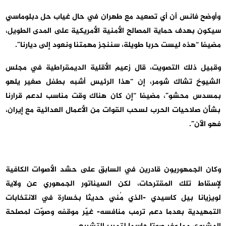
وأوضح فانس أن أي تصعيد مع طهران في حال غياب حل دبلوماسي
سيكون بهدف حماية المصالح الأمنية الأمريكية على المدى الطويل،
مضيفا “هذه ليست حربا طويلة، سننجز مهمتنا ونعود إلى ديارنا”.
وقبيل ذلك التصويت، قال زعيم الأقلية الديمقراطية في مجلس
الشيوخ تشاك شومر، إن “هذا الرئيس أشبه بطفل صغير يلهو
بمسدس محشو”، مضيفا “إن كان هناك وقت مناسب لدعم قرارنا
بشأن صلاحيات الحرب لسحب القوات من الأعمال العدائية مع إيران،
فهو الآن”.
وكان الجمهوريون قادرين في السابق على حشد الأصوات الكافية
لإسقاط تلك المقترحات، لكن السيناتور الجمهوري عن ولاية
لويزيانا بيل كاسيدي -الذي مُني حديثا بخسارة في الانتخابات
التمهيدية بعدما دعم ترمب منافسه- غيّر موقفه وصوّت لمصلحة