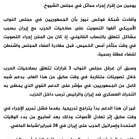
يومين من إقرار إجراء مماثل في مجلس الشيوخ.
وأفادت شبكة فوكس نيوز بأن الجمهوريين في مجلس النواب
الأمريكي ألغوا التصويت على صلاحيات الحرب مع إيران بسبب
مشاكل تتعلق بالنصاب القانوني، إذ كان من المقرر إجراء التصويت
في وقت متأخر أمس الخميس، قبل مغادرة أعضاء المجلس واشنطن
لقضاء عطلة رسمية.
وسبق أن عرقل مجلس النواب 3 قرارات تتعلق بصلاحيات الحرب
خلال تصويتات متقاربة في وقت سابق من هذا العام، بدعم شبه
كامل من الجمهوريين، في مؤشر على الدعم القوي الذي يحظى به
التحرك العسكري ضد إيران والرئيس ترمب داخل الحزب.
غير أن هذا الدعم بدأ يتراجع تدريجيا، بعدما فشل تمرير الإجراء في
وقت سابق إثر تعادل الأصوات، وذلك بعد أسابيع من بدء الولايات
المتحدة وإسرائيل الحرب على إيران في 28 فبراير/شباط الماضي.