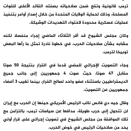
ترمب قانونية وتقع ضمن صلاحياته بصفته القائد الأعلى للقوات
المسلحة، وذلك لحماية الولايات المتحدة من خلال إصدار أوامر بتنفيذ
عمليات عسكرية محدودة لاحتواء التهديدات الوشيكة.
وكان مجلس الشيوخ قد أقر الثلاثاء الماضي إجراء منفصلا لكنه
مشابه بشأن صلاحيات الحرب، في خطوة نادرة تمثل ما رآها البعض
توبيخا لترمب.
وجاء التصويت الإجرائي للمضي قدما في القرار بنتيجة 50 صوتا
مقابل 47 صوتا، حيث صوت 4 جمهوريين إلى جانب جميع
الديمقراطيين باستثناء عضو واحد لصالح القرار، بينما تغيب 3 أعضاء
جمهوريين عن التصويت.
وقال جيه دي فانس نائب الرئيس الأمريكي حينها إن الحرب مع إيران
لن تتحول إلى حرب طويلة، مدافعا عن سياسات ترمب، بالتزامن مع
تلك الموافقة من مجلس الشيوخ في تصويت إجرائي على قرار أولي
يحد من صلاحيات الرئيس في خوض الحرب.