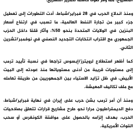
المشروع، مما وفر صوتا حاسما لتمرير التشريع.
ومنذ اندلاع الحرب في 28 فبراير/شباط، أدت التطورات إلى تعطيل
جزء كبير من تجارة النفط العالمية، ما تسبب في ارتفاع أسعار
البنزين في الولايات المتحدة بنحو 50%، وأثار قلقا داخل الحزب
الجمهوري مع اقتراب انتخابات التجديد النصفي في نوفمبر/تشرين
الثاني.
كما أظهر استطلاع لرويترز/إبسوس تراجعا في نسبة تأييد ترمب
إلى مستويات قريبة من أدنى مستوياتها منذ عودته إلى البيت
الأبيض، في ظل تزايد الاستياء بين الجمهوريين من طريقة تعامله
مع ملف تكاليف المعيشة.
ومنذ أن أمر ترمب بشن حرب على إيران في نهاية فبراير/شباط،
دفع الديمقراطيون مرارا نحو طرح مشاريع قرارات تتعلق بصلاحيات
الحرب، بهدف إلزامه بالحصول على موافقة الكونغرس أو سحب
القوات الأمريكية.