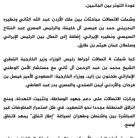
عودة التوتر بين الجانبين.
وشملت الاتصالات مباحثات بين ملك الأردن عبد الله الثاني ونظيره
البحريني حمد بن عيسى آل خليفة، والرئيس المصري عبد الفتاح
السيسي ونظيره الإيراني، إضافة إلى اتصال بين الرئيس الإيراني
وسلطان عمان هيثم بن طارق.
كما شملت 4 اتصالات أجراها رئيس الوزراء وزير الخارجية القطري
الشيخ محمد بن عبد الرحمن آل ثاني مع مستشار الأمن الوطني
الإماراتي طحنون بن زايد، ووزراء الخارجية: السعودي الأمير فيصل بن
فرحان، والأردني أيمن الصفدي، والمصري بدر عبد العاطي.
وركزت الاتصالات على دعم جهود الوساطة، وتثبيت التهدئة، ومنع
انزلاق المنطقة مجددا نحو التصعيد، في ظل استمرار المفاوضات غير
المباشرة بين واشنطن وطهران لصياغة “إطار اتفاق” يمهد لاتفاق
أوسع.