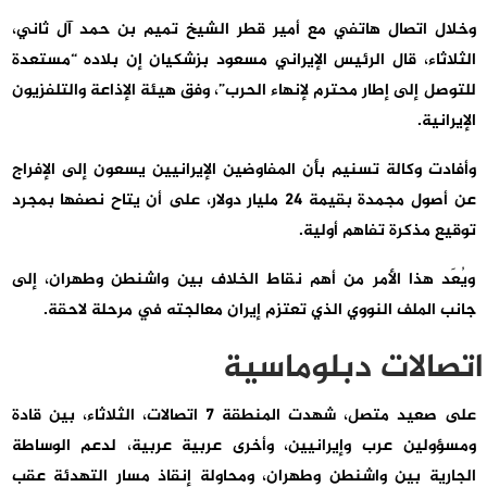
وخلال اتصال هاتفي مع أمير قطر الشيخ تميم بن حمد آل ثاني،
الثلاثاء، قال الرئيس الإيراني مسعود بزشكيان إن بلاده “مستعدة
للتوصل إلى إطار محترم لإنهاء الحرب”، وفق هيئة الإذاعة والتلفزيون
الإيرانية.
وأفادت وكالة تسنيم بأن المفاوضين الإيرانيين يسعون إلى الإفراج
عن أصول مجمدة بقيمة 24 مليار دولار، على أن يتاح نصفها بمجرد
توقيع مذكرة تفاهم أولية.
ويُعَد هذا الأمر من أهم نقاط الخلاف بين واشنطن وطهران، إلى
جانب الملف النووي الذي تعتزم إيران معالجته في مرحلة لاحقة.
اتصالات دبلوماسية
على صعيد متصل، شهدت المنطقة 7 اتصالات، الثلاثاء، بين قادة
ومسؤولين عرب وإيرانيين، وأخرى عربية عربية، لدعم الوساطة
الجارية بين واشنطن وطهران، ومحاولة إنقاذ مسار التهدئة عقب