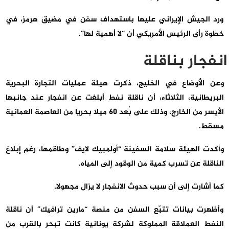
ورد الجيش الإيراني عليها باستهداف سفن في مضيق هرمز، في
خطوة رأى الرئيس الأمريكي أن “لا أهمية لها”.
انفجار بناقلة
وعن الأوضاع في الخليج، ذكرت هيئة عمليات التجارة البحرية
البريطانية، الثلاثاء، أن ناقلة نفط أبلغت ⁠⁠عن انفجار عند جانبها
الأيسر من الخارج، وذلك على بُعد 60 ميلا بحريا من العاصمة العمانية
⁠⁠مسقط.
وأكدت الهيئة سلامة السفينة “أولمبيك لايف” وطاقمها، رغم إبلاغ
الناقلة عن تسرب كمية من الوقود إلى المياه.
كما أشارت إلى أن سبب حدوث الانفجار ‌‌لا يزال مجهولا.
وأظهرت بيانات تتبّع السفن من منصة “مارين ترافيك” أن ناقلة
النفط العملاقة المملوكة لشركة يونانية كانت تبحر بالقرب من