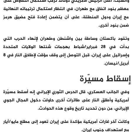
والسبت، أعلن الرئيس الأمريكي دونالد ترمب استكمال التفاوض على
معظم بنود اتفاق مع طهران، في انتظار استكمال ترتيباته النهائية
مع إيران ودول المنطقة، على أن يتضمن إعادة فتح مضيق هرمز
ضمن بنود أخرى.
وتقود باكستان وساطة بين واشنطن وطهران لإنهاء الحرب التي
بدأت في 28 فبراير/شباط بهجمات شنتها الولايات المتحدة
وإسرائيل على إيران، قبل التوصل إلى وقف مؤقت لإطلاق النار في 8
أبريل/نيسان.
إسقاط مسيّرة
وفي الجانب العسكري، قال الحرس الثوري الإيراني إنه أسقط مسيّرة
أمريكية وأطلق النار على طائرات أخرى حاولت دخول المجال الجوي
الإيراني، من دون تحديد تاريخ وقوع هذه الحوادث.
وكانت آخر غارات أمريكية مؤكدة على إيران تعود إلى مطلع مايو/أيار
مع استهداف جنوب إيران.