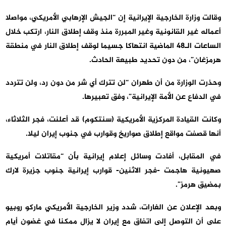
وقالت وزارة الخارجية الإيرانية إن “الجيش الإرهابي الأمريكي، مواصلا
أعماله غير القانونية وغير المبررة منذ وقف إطلاق النار، ارتكب خلال
الساعات الـ48 الماضية انتهاكا جسيما لوقف إطلاق النار في منطقة
هرمزغان”، من دون تحديد طبيعة الحادث.
وحذرت الوزارة من أن طهران “لن تترك أي شر من دون رد، ولن تتردد
في الدفاع عن الأمة الإيرانية”، وفق تعبيرها.
وكانت القيادة المركزية الأمريكية (سنتكوم) قد أعلنت، فجر الثلاثاء،
أنها قصفت مواقع إطلاق صواريخ وقوارب في جنوب إيران ليلا.
في المقابل، أفادت وسائل إعلام إيرانية بأن “مقاتلات أمريكية
صهيونية هاجمت -فجر الاثنين- قوارب إيرانية جنوب جزيرة لارك
بمضيق هرمز”.
وبعد الإعلان عن الغارات، شدد وزير الخارجية الأمريكي ماركو روبيو
على أن التوصل إلى اتفاق مع إيران لا يزال ممكنا في غضون أيام