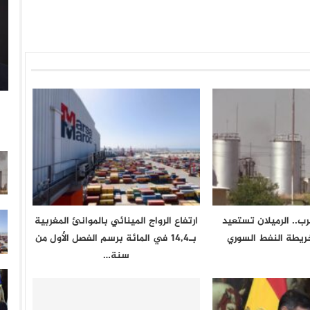
ب.. الرميلان تستعيد
ارتفاع الرواج المينائي بالموانئ المغربية
ريطة النفط السوري
بـ14,4 في المائة برسم الفصل الأول من
سنة…