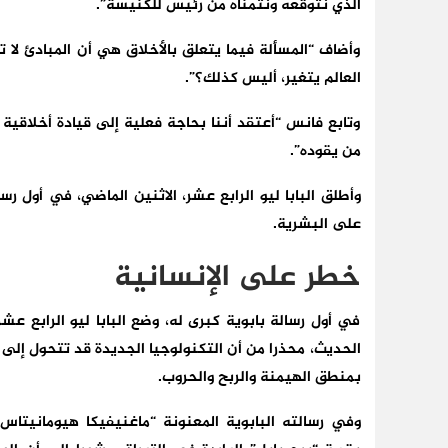
الذي نتوقعه ونتمناه من رئيس للكنيسة”.
وأضاف “المسألة فيما يتعلق بالأخلاق هي أن المبادئ لا ت
العالم يتغير، أليس كذلك؟”.
وتابع فانس “أعتقد أننا بحاجة فعلية إلى قيادة أخلاقية 
من يقوده”.
وأطلق البابا ليو الرابع عشر، الاثنين الماضي، في أول ر
على البشرية.
خطر على الإنسانية
في أول رسالة بابوية كبرى له، وضع البابا ليو الرابع عش
الحديث، محذرا من أن التكنولوجيا الجديدة قد تتحول إلى 
بمنطق الهيمنة والربح والحروب.
وفي رسالته البابوية المعنونة “ماغنيفيكا هيومانيتاس” 