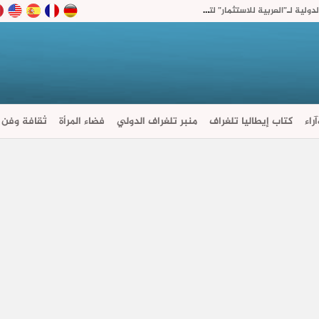
“أكديطال” تفتح 15% من رأسمال شركتها القابضة الدولية لـ”العربية للاستثمار” لتسريع توسعها في السعودية
راء
كتاب إيطاليا تلغراف
منبر تلغراف الدولي
فضاء المرأة
ثقافة وفن