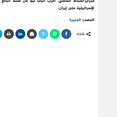
فبراير/شباط الماضي، أعرب البابا ليو عن قلقه البالغ إ
الإسرائيلية على إيران.
المصدر:
الجزيرة
شارك