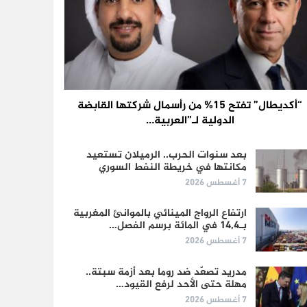
“أكديطال” تفتح 15% من رأسمال شركتها القابضة
الدولية لـ”العربية…
بعد سنوات الحرب.. الرميلان تستعيد
مكانتها في خريطة النفط السوري
7 أغسطس 2026
ارتفاع الرواج المينائي بالموانئ المغربية
بـ14,4 في المائة برسم الفصل…
7 أغسطس 2026
مدريد تصعّد ضد روما بعد أزمة سبتة..
مهلة حتى الأحد لرفع القيود…
7 أغسطس 2026