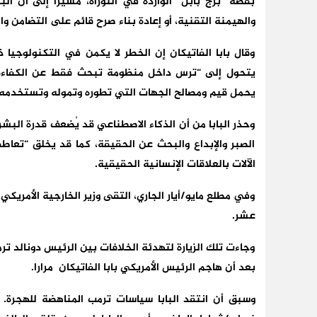
بقصة “برج بابل” الواردة في التوراة، مشيرا إلى أن الب
والهيمنة التقنية، أو إعادة بناء صرح قائم على التضامن 
وقال بابا الفاتيكان إن الخطر لا يكمن في التكنولوجيا 
يتحول إلى “ترس داخل منظومة تبحث فقط عن الكفاءة وال
يحمل قيم ومصالح الجهات التي تطوره وتموله وتستخدمه.
وحذر البابا من أن الذكاء الاصطناعي قد يُضعف قدرة البش
الصبر والإبداع والبحث عن الحقيقة، كما قد يخلق “تعاط
الآلات بالعلاقات الإنسانية الحقيقية.
وفي مطلع مايو/أيار الجاري، التقى وزير الخارجية الأمريكي م
عشر.
وجاءت تلك الزيارة لتهدئة الخلافات بين الرئيس دونالد تر
بعد أن هاجم الرئيس الأمريكي بابا الفاتيكان مرارا.
وسبق أن انتقد البابا سياسات ترمب المناهضة للهجرة