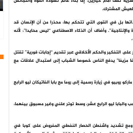
شرية تقف أمام خيارين: إما بناء عالم تسوده القوة والتجانس
والعيش المشترك.
ذاتها بل في القوى التي تتحكم بها، محذرا من أن الإنسان قد
إنتاجية”. وأضاف أن الذكاء الاصطناعي “ليس محايدا”، لأنه
ر على التفكير والحكم الأخلاقي عبر تقديم “إجابات فورية” تقتل
فا مزيفا” يدفع الناس خصوصا الشباب إلى استبدال علاقات مع
اركو روبيو في زيارة رسمية إلى روما مع بابا الفاتيكان ليو الرابع
مب والبابا ليو الرابع عشر، وسط توتر علني وغير مسبوق بينهما،
. ومع تشديد واشنطن الحصار النفطي المفروض على كوبا في