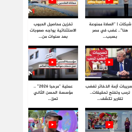
شبكات | “الصلاة ممنوعة
تخزين محاصيل الحبوب
هنا”.. غضب في مصر
الاستثنائية يواجه صعوبات
بسبب…
بعد سنوات من…
ريبات أزمة الذخائر تغضب
عملية “مرحبا 2026” ..
ترمب وتفتح تحقيقات..
مؤسسة الحسن الثاني
تقارير تكشف…
تعزز…