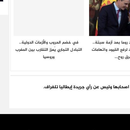
روما بعد أزمة سبتة..
في خضم الحروب والأزمات الدولية..
لرفع القيود واتهامات
التبادل التجاري يُعزز التقارب بين المغرب
رق روح…
وروسيا
اء اصحابها وليس عن رأي جريدة إيطاليا تلغراف.