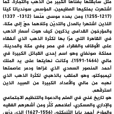
مثل سابقتها بغناها الكبير من الذهب والتجارة، كما
اشتهرت بملكيها العظيمين، المؤسس سوندياتا كيتا
(1217-1255) ومن بعده موسى مَنْسا (1312- 1337)
اللذين اشتهرا بالعدل والتديّن وكلاهما حجّ إلى مكة،
والمؤرخون القدامى يذكرون كيف هوت أسعار الذهب
في القاهرة التي مرّا بها لكثرة الذهب الذي أنفقاه
على الأوقاف والفقراء في مصر وفي مكة والمدينة.
مملكة صونغاي وهو اسم إحدى القبائل الكبيرة في
مالي (1464-1591)، وكانت نهايتها على يد الملك
أحمد المنصور السعدي الذي غزاها ودمر عاصمتها
تيمبوكتو، وهو الملقب بالذهبي لكثرة الذهب الذي
نهبه من مالي والأعداد الكبيرة من العبيد الذين
استرقّهم.
هو تاريخ غني في العلم والدعوة والتنظيم الاجتماعي
والإداري والعسكري، أعلامهم كُثْر ومن أشهرهم الفقيه
والمؤرخ أحمد بابا التّنبكتي (1556-1627) الذي درّس