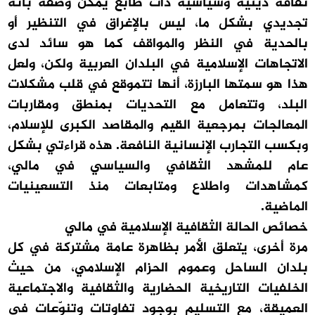
ثقافة دينية وسياسية ذات طابع يمكن وصفه بأنه
تجديدي بشكل ما، ليس بالإغراق في التنظير أو
بالحدية في النظر والمواقف كما هو سائد لدى
الاتجاهات الإسلامية في البلدان العربية ولكن، ولعل
هذا هو سمتها البارزة، أنها تتموقع في قلب مشكلات
البلد، وتتعامل مع التحديات بمنطق ومقاربات
المعالجات بمرجعية القيم والمقاصد الكبرى للإسلام،
وبكسب التجارب الإنسانية النافعة. هذه قراءتي بشكل
عام للمشهد الثقافي والسياسي في مالي،
كمشاهدات واطلاع ومتابعات منذ التسعينيات
الماضية.
خصائص الحالة الثقافية الإسلامية في مالي
مرة أخرى، يتعلق الأمر بظاهرة عامة مشتركة في كل
بلدان الساحل وعموم الحزام الإسلامي، من حيث
الخلفيات التاريخية الحضارية والثقافية والاجتماعية
العميقة، مع التسليم بوجود تفاوتات وتنوّعات في