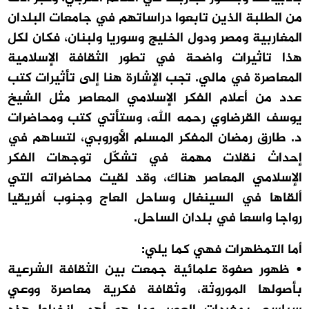
من الطلبة الذين تابعوا دراساتهم في جامعات البلدان
المغاربية ومصر ودول الخليج وسوريا ولبنان، فكان لكل
هذا تاثيرات واضحة في تطور الثقافة الإسلامية
المعاصرة في مالي. تجب الإشارة هنا إلى تأثيرات كتب
عدد من أعلام الفكر الإسلامي المعاصر مثل الشيخ
يوسف القرضاوي رحمه الله، وستأتي كتب ومحاضرات
د. طارق رمضان المفكر المسلم الأوروبي، لتساهم في
إحداث نقلات مهمة في تشكّل توجهات الفكر
الإسلامي المعاصر هناك، وقد لقيت محاضراته التي
ألقاها في السينغال وساحل العاج وجنوب أفريقيا
رواجا واسعا في بلدان الساحل.
أما التمظهرات فهي كما يلي:
• ظهور صفوة علمائية جمعت بين الثقافة الشرعية
بأصولها الموروثة، وثقافة فكرية معاصرة ووعي