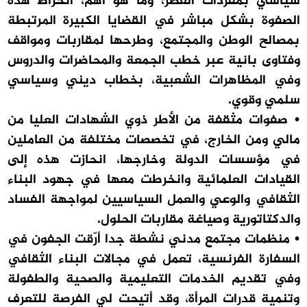
سياسي بمفردات العصر، وما هو أهم، انخراط هذه
الصفوة بشكل مباشر في القضايا الكبيرة المرتبطة
بمصالح الوطن والمجتمع، وطرحها لمقاربات ومواقف
وفتاوى بانية عبر خطب الجمعة والمحاضرات والدروس
وفي المظاهرات الشعبية، بخطاب ديني وسياسي
سلمي وقوي.
• صفوات مثقفة من الأطر ذوي الشهادات العليا من
مالي ومن الخارج، في تخصصات مختلفة من العاملين
في مؤسسات الدولة وخارجها، انحازت هذه إلى
القيادات العلمائية وانخرطت معها في جهود البناء
الثقافي والوعي والعمل السياسيين لمواجهة الفساد
والدكتاتورية وصياغة مقاربات الحلول.
• منظمات مجتمع مدني نشطة جدا أرّقت الجفون في
السفارة الفرنسية، تعمل في مجالات البناء الثقافي
وفي تقديم الخدمات التعليمية والصحية والطفولة
وتنمية قدرات المرأة، وقد أتيحت لي الفرصة للتعرف