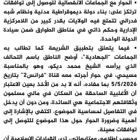
• الحوار مع الجماعات الانفصالية للوصول إلى توافقات
ترتكز على: بناء دولة ديموقراطية مدنية ونظام شبه
فدرالي تتمتع فيه الولايات بقدر كبير من اللامركزية
الإدارية وحكم ذاتي في مناطق الطوارق ضمن سيادة
الدولة الواحدة.
• فيما يتعلق بتطبيق الشريعة كما تطالب به
الجماعات “الجهادية”، أوضح الناطق باسم التحالف
الذي يرأسه الشيخ محمد ديكو، وهو بالمناسبة
مسيحي، في حوار أجرته معه قناة “فرانس2” بتاريخ
5/5/2026 بما مفاده، أنه لا بد من الأخذ بعين الاعتبار
أن الأغلبية الساحقة من السكان في مالي مسلمون
وثقافتهم الاجتماعية هي السائدة، ومن دون أن يدخل
في التفاصيل لحساسية الموضوع، اكتفى بالإشارة إلى
أهمية وضرورة الحوار حول هذا الموضوع للتوصل إلى
توافقات معينة.
وحسب اطلاعي ومتابعاتي، ترى القيادات الإسلامية أن