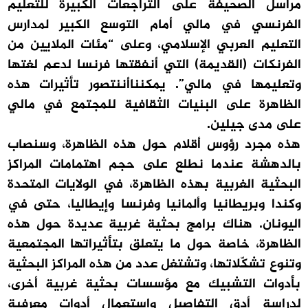
مراسل الصحيفة على التراجعات الكبيرة للتعليم
الفرنسي في مالي أمام التوسع الكبير لمدارس
التعليم العربي الإسلامي، وعلى “مئات الملايين من
الفرنكات (القديمة) التي أنفقتها فرنسا لدعم لغتها
وتعليمها في مالي”. يمكنناأننتصور تأثيرات هذه
الظاهرة على البنيات الثقافية للمجتمع في مالي
على مدى جيلين.
هذه مجرد رؤوس أقلام حول هذه الظاهرة، وسنصاب
بالدهشة عندما نطلع على حجم اهتمامات المراكز
البحثية الغربية بهذه الظاهرة، في الولايات المتحدة
وكندا وبريطانيا وألمانيا وفرنسا وإيطاليا، حتى في
اليونان. هناك برامج بحثية غربية عديدة حول هذه
الظاهرة، خاصة حول ما يتعلق بتأثيراتها المجتمعية
وتنوع تشكّلاتها، وتشتغل عدد من هذه المراكز البحثية
بأدوات التشبيك مع مؤسسات بحثية غربية أخرى،
لدراسة أدق التفاصيل واستعمال أدوات معرفية