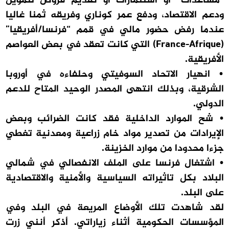
“مساعدات” أو استثمارات أو تقديم قروض لتمويل
ودعم الاقتصاد، ودفع عمر كوناري وفريقه ثمنا غاليا
عندما رفض حضور مالي في قمم “فرنسا/أفريقيا”
(France-Afrique) التي كانت تعقد في بعض العواصم
الأفريقية.
• انهيار الاتحاد السوفيتي وحلفاءه في أوروبا
الشرقية، وبذلك انتهى المصدر الوحيد المتاح للدعم
الدولي.
• شح الموارد الداخلية فقد كانت الضرائب وبعض
الإيرادات من تصدير مواد خام زراعية ومعدنية تغطي
جزءا محدودا من موارد الخزينة.
• اشتغال فرنسا على الملف الانفصالي في شمالي
البلاد بكل تاثيراته السياسية والأمنية والاقتصادية
على البلد.
لقد شاهدت تلك الأوضاع المريعة في البلد وفي
المؤسسات الحكومية أثناء زياراتي. أذكر أنني زرت