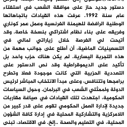
دستور جديد حاز على موافقة الشعب في استفتاء
عام سنة 1992. عرفت هذه القيادات باتجاهاتها
الوطنية الرافضة للهيمنة الفرنسية وعمل عمر كوناري
وفريقه على بناء نظام اشتراكي بنسخة خاصة. وقد
أتيحت لي الفرصة خلال زياراتي لمالي في
التسعينيات الماضية، أن أطلع على جوانب مهمة من
هذه التجربة اليسارية. لم يكن هناك حزب واحد بل
تأكيد على الديموقراطية وقد نص الدستور على
التعددية الحزبية التي كانت موجودة فعلا وتطرح
برامجها وتتنافس، وعلى مبدأ الانتخاب المباشر لرئيس
الدولة ولممثلي الشعب في البرلمان. وحول السياسات
الحكومية، اجتهدت تلك القيادات في صياغة مقاربات
جديدة لإدارة العمل الحكومي تقوم على قدر كبير من
اللامركزية والتشاركية المحلية في إدارة كافة الشؤون
المحلية، في التعليم والصحة ..إلخ. في الاقتصاد، تبنى