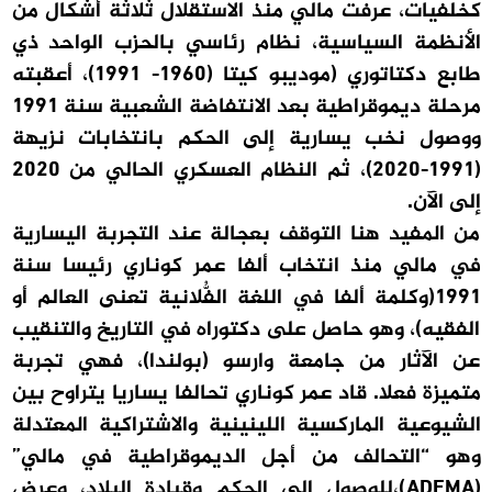
كخلفيات، عرفت مالي منذ الاستقلال ثلاثة أشكال من
الأنظمة السياسية، نظام رئاسي بالحزب الواحد ذي
طابع دكتاتوري (موديبو كيتا (1960- 1991)، أعقبته
مرحلة ديموقراطية بعد الانتفاضة الشعبية سنة 1991
ووصول نخب يسارية إلى الحكم بانتخابات نزيهة
(1991-2020)، ثم النظام العسكري الحالي من 2020
إلى الآن.
من المفيد هنا التوقف بعجالة عند التجربة اليسارية
في مالي منذ انتخاب ألفا عمر كوناري رئيسا سنة
1991(وكلمة ألفا في اللغة الفُلاّنية تعنى العالم أو
الفقيه)، وهو حاصل على دكتوراه في التاريخ والتنقيب
عن الآثار من جامعة وارسو (بولندا)، فهي تجربة
متميزة فعلا. قاد عمر كوناري تحالفا يساريا يتراوح بين
الشيوعية الماركسية اللينينية والاشتراكية المعتدلة
وهو “التحالف من أجل الديموقراطية في مالي”
(ADEMA)،للوصول إلى الحكم وقيادة البلاد، وعرض