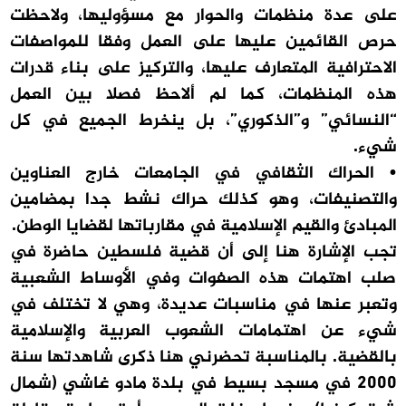
على عدة منظمات والحوار مع مسؤوليها، ولاحظت
حرص القائمين عليها على العمل وفقا للمواصفات
الاحترافية المتعارف عليها، والتركيز على بناء قدرات
هذه المنظمات، كما لم ألاحظ فصلا بين العمل
“النسائي” و”الذكوري”، بل ينخرط الجميع في كل
شيء.
• الحراك الثقافي في الجامعات خارج العناوين
والتصنيفات، وهو كذلك حراك نشط جدا بمضامين
المبادئ والقيم الإسلامية في مقارباتها لقضايا الوطن.
تجب الإشارة هنا إلى أن قضية فلسطين حاضرة في
صلب اهتمات هذه الصفوات وفي الأوساط الشعبية
وتعبر عنها في مناسبات عديدة، وهي لا تختلف في
شيء عن اهتمامات الشعوب العربية والإسلامية
بالقضية. بالمناسبة تحضرني هنا ذكرى شاهدتها سنة
2000 في مسجد بسيط في بلدة مادو غاشي (شمال