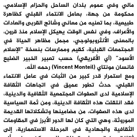
مالي وفي عموم بلدان الساحل والحزام الإسلامي،
محكومة من جهة، بعامل الانتماء القبلي كظاهرة
طبيعية، بما تعنيه من معاني وشائج القربى والعادات
والأعراف، وفي نفس الوقت يهيكل الإسلام منذ قرون،
بالمعنى الأنثروبولوجي، مجمل مظاهر الحياة في
المجتمعات القبلية، كقيم وممارسات بنسخة “الإسلام
الأسود” (أي الأفريقي) حسب تعبير الخبير الضليع
فانسان مونتاي (Vincent Monteil) رحمه الله.
ومع استمرار قدر كبير من الثبات في عامل الانتماء
القبلي، حدث تطور عميق في اتجاهات الثقافة
الإسلامية لدى الصفوات المجتمعية الثقافية والدينية،
فقد انتقلت هذه الثقافة الدينية، ومن ثمة السياسية
لدى هذه الصفوات، من مضامينها وتشكلاتها القديمة
الموروثة، وهي التي كان لها الدور الأبرز في المقاومات
الثقافية والجهادية في المرحلة الاستعمارية، إلى