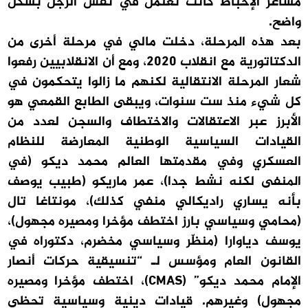
مشاعر الإحباط كانت تعتمل في نفس الرجل بشكل
واضح.
بعد هذه المرحلة، دخلت مالي في مرحلة أخرى من
الدكتاتورية مع انقلاب 2020، ومع أن الانقلابيين رفعوا
شعار المرحلة الانتقالية لكنهم ما زالوا يتحكمون في
كل شيء منذ ست سنوات، ويبقى الطابع القمعي هو
الأبرز عبر الاعتقالات والاختطاف والسجن لعدد من
القيادات السياسية الوطنية المعارضة للنظام
العسكري وفي مقدمتها العالم محمد ديكو (في
المنفى لكنه نشط جدا)، عمر ماريكو (طبيب يوصف
بأنه يساري راديكالي منفي كذلك)، مونتاغا تال
(محامي وسياسي بارز اختطف مؤخرا ومصيره مجهول)،
يوسف دياوارا (منظّر وسياسي مخضرم، دكتوراه في
القانون العام ومؤسس لـ “تنسيقية حركات أنصار
الإمام محمد ديكو” (CMAS)، اختطف مؤخرا ومصيره
مجهول) وغيرهم. قيادات دينية وسياسية تحظى