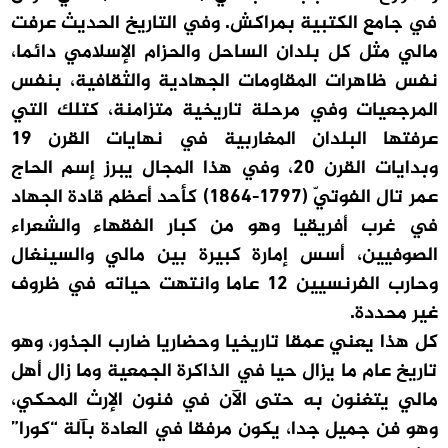
في جامع الكتبية بمراكش. وفي التاريخ الحديث عرفت
مالي مثل كل بلدان الساحل والحزام الإسلامي دائما،
نفس ظاهرات المقاومات الجهادية والثقافية، بنفس
المرجعيات وفي مرحلة تاريخية متزامنة، كتلك التي
عرفتها البلدان المغاربية في نهايات القرن 19
وبدايات القرن 20، وفي هذا المجال يبرز إسم الحاج
عمر تال الفوتيّ (1797-1864) كأحد أعظم قادة الجهاد
في غرب أفريقيا وهو من كبار الفقهاء والشعراء
الصوفيين، أسس إمارة كبيرة بين مالي والسينغال
وحارب الفرنسيين 12 عاما وانتهت حياته في ظروف
غير محددة.
كل هذا يعني عمقا تاريخيا وحضاريا ضارب الجذور، وهو
تاريخ عام ما يزال حيا في الذاكرة الجمعية وما زال أهل
مالي يتغنون به حتى الآن في فنون الإرث المحكي،
وهو فن جميل جدا، يكون مرفقا في العادة بآلة “كورا”