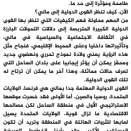
طامحة ومؤثرة إلى حد ما.
الآن، كيف تنظر القوى الدولية إلى مالي؟
من المهم محاولة فهم الكيفيات التي تنظر بها القوى
الدولية الكبيرة المتربصة إلى دلالات التحولات البارزة
في الثقافة الاجتماعية والسياسية في مالي،
وتأثيراتها داخليا وعلى المحيط الإقليمي، فنجاح مثل
هذه الرؤية يعني ولادة نموذج تحرري ونهضوي جديد
ومحفّز يمكن أن يؤثر إيجابيا على بلدان الساحل التي
تعرف حالات مماثلة، وهذا آخر ما يمكن أن ترتاح له
تلك القوى الدولية.
القوى الدولية المهتمة جدا بمالي هي فرنسا، الولايات
المتحدة، روسيا والصين. أما الأولى فقد خسرت موقعها
الاستراتيجي الأول في منطقة الساحل لكن مصالحها
الاقتصادية ما تزال قوية. الولايات المتحدة يسيل
لعابها للثروات الهائلة في المنطقة وتريد أن تكون
المستفيد الأكبر، وقد رأينا الخطوط العريضة