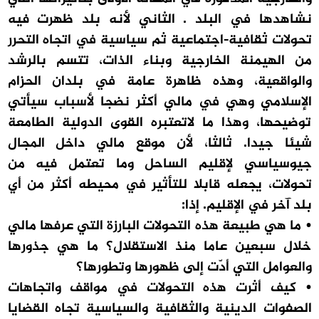
نشاهدها في البلد . الثاني لأنه بلد ظهرت فيه
تحولات ثقافية-اجتماعية ثم سياسية في اتجاه التحرر
من الهيمنة الخارجية وبناء الذات، تتسم بالرشد
والواقعية، وهذه ظاهرة عامة في بلدان الحزام
الإسلامي وهي في مالي أكثر نضجا لأسباب سيأتي
توضيحها، وهذا ما لاتعتبره القوى الدولية الطامعة
شيئا جيدا. ثالثا، لأن موقع مالي داخل المجال
جيوسياسي لإقليم الساحل وما تعتمل فيه من
تحولات، يجعله قابلا للتأثير في محيطه أكثر من أي
بلد آخر في الإقليم. إذا:
• ما هي طبيعة هذه التحولات البارزة التي عرفها مالي
خلال سبعين عاما منذ الاستقلال؟ ما هي جذورها
والعوامل التي أدّت إلى ظهورها وتطورها؟
• كيف أثرت هذه التحولات في مواقف واتجاهات
الصفوات الدينية والثقافية والسياسية تجاه القضايا