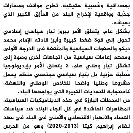
بمصداقية وشعبية حقيقية، تطرح مواقف ومسارات
جدّية وواقعية لإخراج البلد من المأزق الكبير الذي
يعيشه.
بشكل عام، يتعلق الأمر ببروز تيار سياسي إسلامي
تحول إلى قوة ضغط كبيرة وأبرز قادته الإمام محمد
ديكو والصفوات السياسية والمثقفة في الدرجة الأولى
ومعهم زعامات سياسية من اتجاهات أخرى وصولا إلى
تشكّل تيار وطني عام. لا يتعلق الأمر بإيديولوجيا
مُعلّبة حزبيا، بل بتيار سياسي مجتمعي منظم يحمل
مشروعا وطنيا واضحا للخلاص الوطني والنهضة،
كاستجابة للتحديات الكبيرة التي يواجهها البلد.
من المحطات البارزة في هذه الديناميكيات السياسية،
المظاهرات الحاشدة في كل أنجاء البلاد ضد سياسات
الفساد والانهيار الاقتصادي والأمني في البلد في عهد
نظام إبراهيم كيتا (2013-2020) وهو من الحرس