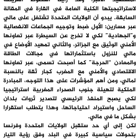
لاستراتيجيتها الكلية العامة في القارة في المقالة
السابقة. يبدو أن الولايات المتحدة تشتغل على مالي
عبر مسارين: الأول ضبط وتوجيه الجماعات الانفصالية
و”الجهادية” لكي لا تخرج عن السيطرة عبر تعاونها
الأمني الوثيق مع الجزائر، والثاني تمهيد الأوضاع في
مالي للنزول باستثماراتها في مجالات الطاقة
والمعادن “الحرجة” كما أصبحت تسمى، عبر تعاونها
الاقتصادي والأمني مع المغرب كجار ثقة بالنسبة
لمالي، ومن أهم المؤشرات على هذا التوجه، المبادرة
الملكية لتهيئة جنوب الصحراء المغربية استراتيجيا
لكي يصبح المنفذ الرئيسي لتصدير ثروات بلدان
الساحل واستيراد احتياجاتها، وهذا يتطلب استقرارا
بشكل ما في مالي.
لكن إلى أي حد ستقبل الولايات المتحدة وفرنسا
بتحولات سياسية كبيرة في البلد وفق رؤية التيار