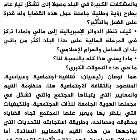
والمشكلات الكبيرة في البلد وصولا إلى تشكّل تيار عام
يطرح رؤية وطنية جامعة حول هذه القضايا وله قدرة
على الفعل والتأثير؟
• كيف تنظر الدوائر الإمبريالية إلى مالي ولماذا تركز
في المرحلة الحالية على هذا البلد أكثر من باقي
بلدان الساحل والحزام الإسلامي؟
• ماذا يعني هذا كله بالنسبة لنا؟
ما هي هذه التحولات الكبرى؟
هما نوعان رئيسيان: ثقافية-اجتماعية وسياسية.
المقصود بالثقافة الاجتماعية هنا، منظومة القيم
والمعايير التي يتبناها المجتمع والتي تشكّل في
مجملها الهوية الجامعة للذّات المجتمعية، وللكيفيات
التي ينظر بها ويعبر عنها المجتمع تجاه قضاياه
وحقوقه ومصالحه، وطريقة استجابته للتحديات التي
يواجهها من هذه القيم والمعايير السائدة. أما