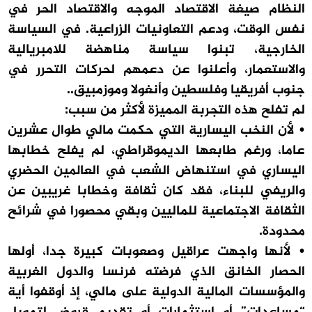
النظام صيغة الاقتصاد الموجه والاقتصاد الحر في
نفس الوقت، ودعم التعاونيات الزراعية. في السياسة
الخارجية، تبنوا سياسة مناهضة للامبريالية
والاستعمار، وأعلنوا عن دعمهم لحركات التحرر في
جنوب أفريقيا وفلسطين وأنغولا وموزمبيق..
لم تفلح هذه التجربة المميزة لأكثر من سبب:
• لأن النخب اليسارية التي حكمت مالي طوال عشرين
عاما، ورغم طابعها الديموقراطي، لم يفلح خطابها
اليساري في استنهاض الشعب في العالمين الحضري
والريفي للبناء، فقد كان ثقافة وخطابا غريبين عن
الثقافة الاجتماعية للماليين وبقي محصورا في شرائح
محدودة.
• لأنها واجهت عراقيل وصعوبات كبيرة جدا، أولها
الحصار الخانق الذي فرضته فرنسا والدول الغربية
والمؤسسات المالية الدولية على مالي، إذ أوقفوا أية