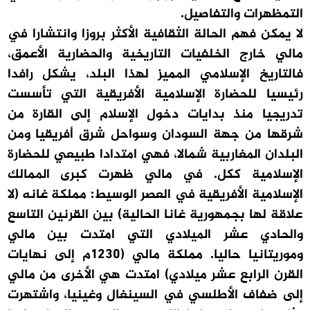
التمظهرات والتفاصيل.
لا يمكن فهم الحالة الثقافية الأكثر بروزا وانتشارا في
مالي خارج الخلفيات التاريخية والحضارية الأعمق،
فالتاريخ الإسلامي المميز لهذا البلد، يشكل رافدا
رئيسيا للحضارة الإسلامية الأفريقية التي تأسست
تدريجيا منذ بدايات دخول الإسلام إلى القارة من
شرقها من جهة السودان وسواحل شرق أفريقيا ومن
البلدان المغاربية شمالا، فهي امتدادا طبيعي للحضارة
الإسلامية ككل. في مالي ظهرت كبرى الممالك
الإسلامية الأفريقية في العصر الوسيط: مملكة غانه (لا
علاقة لها بجمهورية غانا الحالية) بين القرنين التاسع
والحادي عشر الميلادي التي امتدت بين مالي
وموريتانيا حاليا. مملكة مالي (1230م إلى نهايات
القرن الرابع عشر ميلادي) امتدت هي الأخرى من مالي
إلى ضفاف الأطلسي في السينغال وغينيا، واشتهرت