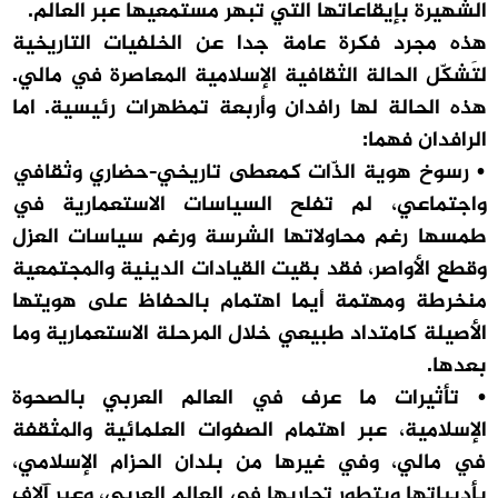
الشهيرة بإيقاعاتها التي تبهر مستمعيها عبر العالم.
هذه مجرد فكرة عامة جدا عن الخلفيات التاريخية
لتَشكّل الحالة الثقافية الإسلامية المعاصرة في مالي.
هذه الحالة لها رافدان وأربعة تمظهرات رئيسية. اما
الرافدان فهما:
• رسوخ هوية الذّات كمعطى تاريخي-حضاري وثقافي
واجتماعي، لم تفلح السياسات الاستعمارية في
طمسها رغم محاولاتها الشرسة ورغم سياسات العزل
وقطع الأواصر، فقد بقيت القيادات الدينية والمجتمعية
منخرطة ومهتمة أيما اهتمام بالحفاظ على هويتها
الأصيلة كامتداد طبيعي خلال المرحلة الاستعمارية وما
بعدها.
• تأثيرات ما عرف في العالم العربي بالصحوة
الإسلامية، عبر اهتمام الصفوات العلمائية والمثقفة
في مالي، وفي غيرها من بلدان الحزام الإسلامي،
بأدبياتها وبتطور تجاربها في العالم العربي، وعبر آلاف