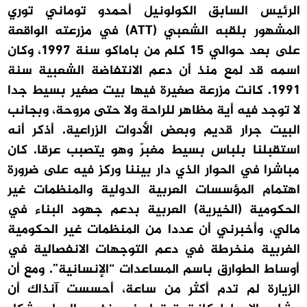
الرئيس السابق الكولونيل أحمدو توماني توري
المشهور بلقبه الشعبي (ATT) في مزرعته الواقعة
على بعد حوالي 15 كلم من باماكو سنة 1997، وكان
اسمه قد لمع منذ أن دعم الانتفاضة الشعبية سنة
1991. كانت مزرعة صغيرة فيها بيت صغير بسيط جدا
لا توجد فيه أية مظاهر للراحة ولا حتى مروحة، وبجانب
البيت جرار قديم وبعض الأدوات الزراعية. أذكر أنه
استقبلنا بلباس بسيط مغبرّ وهو يتصبب عرقا. كان
مباشرا في الحوار الذي دار بيننا وركز فيه على ضرورة
اهتمام المؤسسات العربية الدولية والمنظمات غير
الحكومية (الخيرية) العربية بدعم جهود البناء في
مالي، وأخبرني أن عددا من المنظمات غير الحكومية
الغربية منخرطة في دعم التوجهات الانفصالية في
أوساط الطوارق باسم المساعدات “الإنسانية”. ومع أن
الزيارة لم تدم أكثر من ساعة، أحسست آنذاك أن