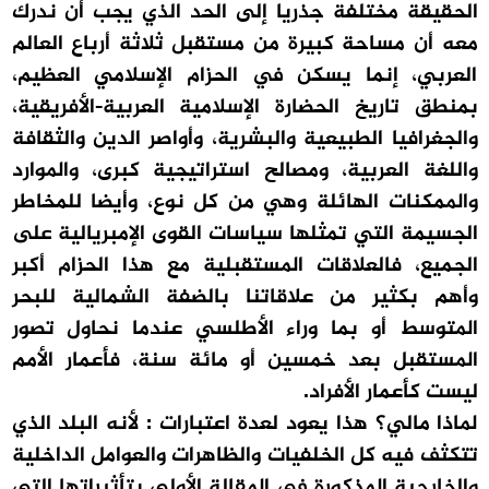
الحقيقة مختلفة جذريا إلى الحد الذي يجب أن ندرك
معه أن مساحة كبيرة من مستقبل ثلاثة أرباع العالم
العربي، إنما يسكن في الحزام الإسلامي العظيم،
بمنطق تاريخ الحضارة الإسلامية العربية-الأفريقية،
والجغرافيا الطبيعية والبشرية، وأواصر الدين والثقافة
واللغة العربية، ومصالح استراتيجية كبرى، والموارد
والممكنات الهائلة وهي من كل نوع، وأيضا للمخاطر
الجسيمة التي تمثلها سياسات القوى الإمبريالية على
الجميع، فالعلاقات المستقبلية مع هذا الحزام أكبر
وأهم بكثير من علاقاتنا بالضفة الشمالية للبحر
المتوسط أو بما وراء الأطلسي عندما نحاول تصور
المستقبل بعد خمسين أو مائة سنة، فأعمار الأمم
ليست كأعمار الأفراد.
لماذا مالي؟ هذا يعود لعدة اعتبارات : لأنه البلد الذي
تتكثف فيه كل الخلفيات والظاهرات والعوامل الداخلية
والخارجية المذكورة في المقالة الأولى بتأثيراتها التي