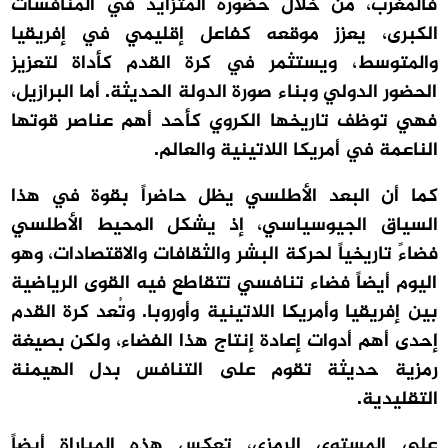
فالمغرب، من خلال حضوره المتزايد في المنافسات
الكبرى، يعزز موقعه كفاعل إقليمي في إفريقيا
والمتوسط، ويستثمر في كرة القدم كأداة لتعزيز
الحضور الدولي وبناء صورة الدولة الحديثة. أما البرازيل،
فهي توظف تاريخها الكروي كأحد أهم عناصر قوتها
الناعمة في أمريكا اللاتينية والعالم.
كما أن البعد الأطلسي يظل حاضراً بقوة في هذا
السياق الجيوسياسي، إذ يشكل المحيط الأطلسي
فضاءً تاريخياً لحركة البشر والثقافات والاقتصادات، وهو
اليوم أيضاً فضاء تنافسي تتقاطع فيه القوى الرياضية
بين إفريقيا وأمريكا اللاتينية وأوروبا. وتُعد كرة القدم
إحدى أهم أدوات إعادة إنتاج هذا الفضاء، ولكن بصيغة
رمزية حديثة تقوم على التنافس بدل الهيمنة
التقليدية.
على المستوى الرمزي، تعكس هذه المباراة أيضاً