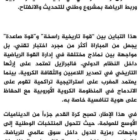
وربط الرياضة بمشروع وطني للتحديث والانفتاح.
هذا التباين بين “قوة تاريخية راسخة” و”قوة صاعدة”
يجعل من المباراة أكثر من مجرد اختبار تقني، بل
مواجهة بين نماذج مختلفة في إدارة القوة الرياضية
داخل النظام الدولي. فالبرازيل تعتمد على إرثها
التاريخي في تصدير اللاعبين والثقافة الكروية، بينما
يعتمد المغرب على استراتيجية تراكمية تقوم على
الاندماج في المنظومة الكروية الأوروبية مع الحفاظ
على هوية تنافسية خاصة به.
في هذا الإطار، تصبح كرة القدم جزءاً من الديناميات
الأوسع للعولمة، حيث تتحول المنتخبات الوطنية إلى
واجهات رمزية للدول داخل سوق عالمي للرياضة.