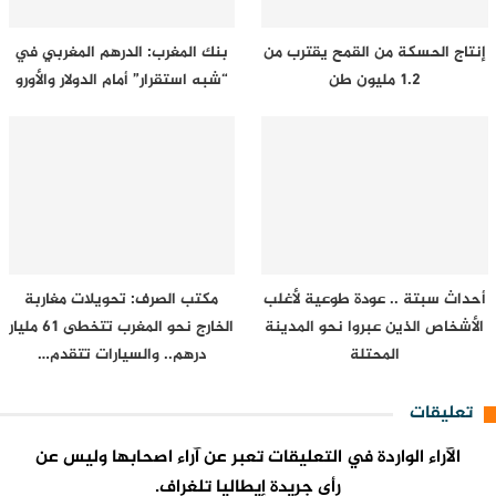
إنتاج الحسكة من القمح يقترب من
بنك المغرب: الدرهم المغربي في
1.2 مليون طن
“شبه استقرار” أمام الدولار والأورو
أحداث سبتة .. عودة طوعية لأغلب
مكتب الصرف: تحويلات مغاربة
الأشخاص الذين عبروا نحو المدينة
الخارج نحو المغرب تتخطى 61 مليار
المحتلة
درهم.. والسيارات تتقدم…
تعليقات
الآراء الواردة في التعليقات تعبر عن آراء اصحابها وليس عن
رأي جريدة إيطاليا تلغراف.