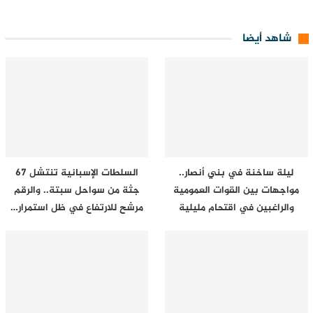
شاهد أيضا
ليلة ساخنة في بني أنصار..
السلطات الإسبانية تنتشل 67
مواجهات بين القوات العمومية
جثة من سواحل سبتة.. والرقم
والراغبين في اقتحام مليلية
مرشح للارتفاع في ظل استمرار…