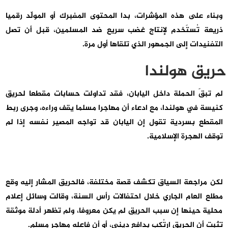
وبناء على هذه المؤشرات، بدا المحتوى المفبرك أو المولّد رقميا
ذريعة تُستَخدم لإنتاج غضب سريع ضد المسلمين، قبل أن تصل
التفنيدات إلى الجمهور الذي تلقاها أول مرة.
حريق هولندا
لم تبقَ الحملة داخل اليابان، فقد تداولت حسابات مقطعا لحريق
كنيسة في هولندا، مع ادعاء أن مهاجرا مسلما يقف وراءه، وجرى ربط
المقطع بسردية تقول إن اليابان قد تواجه المصير نفسه إذا لم
توقف الهجرة الإسلامية.
لكن مراجعة السياق تكشف قصة مختلفة، فالحريق المشار إليه وقع
مطلع العام الجاري خلال احتفالات رأس السنة، وقالت وسائل إعلام
محلية حينها إن سبب الحريق لم يكن معروفا، ولم تظهر أدلة موثقة
تثبت أن الحريق ارتُكب بدافع ديني، أو أن فاعله مهاجر مسلم.