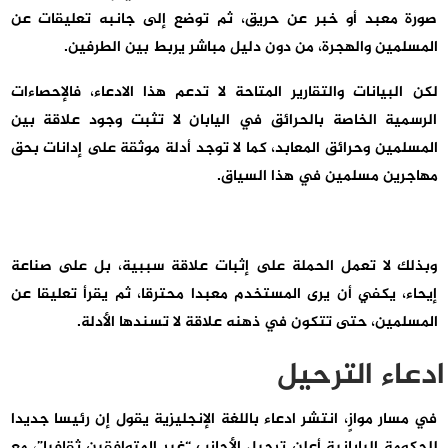
صورة معبد أو خبر عن حريق، ثم توضع إلى جانبه تعليقات عن
المسلمين والهجرة، من دون دليل مباشر يربط بين الطرفين.
لكن البيانات والتقارير المتاحة لا تدعم هذا الادعاء، فالإحصاءات
الرسمية الخاصة بالحرائق في اليابان لا تثبت وجود علاقة بين
المسلمين وحرائق المعابد، كما لا توجد أدلة موثقة على إدانات بحق
مهاجرين مسلمين في هذا السياق.
وبذلك لا تعمل الحملة على إثبات علاقة سببية، بل على صناعة
إيحاء، يكفي أن يرى المستخدم معبدا محترقا، ثم يقرأ تعليقا عن
المسلمين، حتى تتكون في ذهنه علاقة لا تسندها الأدلة.
ادعاء الترحيل
في مسار موازٍ، انتشر ادعاء باللغة الإنجليزية يقول إن رئيسا جديدا
للحكومة اليابانية أعلن ترحيل الأجانب “غير المتوافقين ثقافيا”، مع