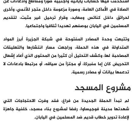
استخدمت فيها حسابات يابانية وأجنبية صورا ومقاطع وادعاءات عن
الصلاة في الأماكن العامة، وصورة مزعومة داخل متجر للأنمي، وأخرى
لحرائق داخل كنائس ومعابد، وقرار ترحيل غير مثبت، لتقديم
المسلمين في اليابان بوصفهم تهديدا ثقافيا واجتماعيا.
وتتبعت وحدة المصادر المفتوحة في شبكة الجزيرة أبرز المواد
المتداولة في هذه الحملة، وراجعت مسار انتشارها والتعليقات
المصاحبة لها، وكشف التحليل أن كثيرا من المحتوى الذي أعاد إشعال
التحريض كان إما مفبركا، أو مجتزأ من سياقه، أو مرتبطا بادعاءات لا
تدعمها بيانات أو مصادر رسمية.
مشروع المسجد
لم تبدأ الحملة الجديدة من فراغ، فقد وفرت الاحتجاجات التي
شهدتها مدينة فوجيساوا، رفضا لمشروع بناء مسجد، خلفية جاهزة
لإعادة تدوير خطاب قديم ضد المسلمين في اليابان.