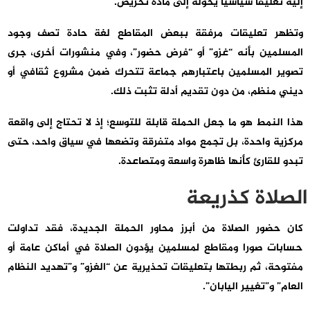
إليه تعليقا سياسيا يحوّله إلى مادة تحريض.
وتظهر تعليقات مرفقة ببعض المقاطع لغة حادة تصف وجود
المسلمين بأنه “غزو” أو “فرض حضور”، وفي منشورات أخرى، جرى
تصوير المسلمين باعتبارهم جماعة تتحرك ضمن مشروع ثقافي أو
ديني منظم، من دون تقديم أدلة تثبت ذلك.
هذا النمط هو ما جعل الحملة قابلة للتوسع؛ إذ لا تحتاج إلى واقعة
مركزية واحدة، بل تجمع مواد متفرقة وتضعها في سياق واحد، حتى
تبدو للقارئ كأنها ظاهرة واسعة ومتصاعدة.
الصلاة كذريعة
كان حضور الصلاة من أبرز محاور الحملة الجديدة، فقد تداولت
حسابات صورا ومقاطع لمسلمين يؤدون الصلاة في أماكن عامة أو
مفتوحة، ثم ربطتها بتعليقات تحذيرية عن “الغزو” و”تهديد النظام
العام” و”تغيير اليابان”.