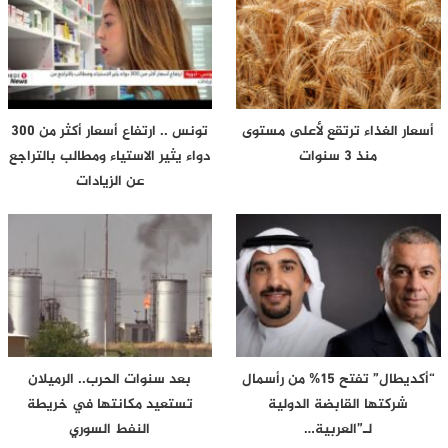
أسعار الغذاء ترتقع لأعلى مستوى
تونس .. ارتفاع أسعار أكثر من 300
منذ 3 سنوات
دواء يثير الاستياء ومطالب بالتراجع
عن الزيادات
“أكديطال” تفتح 15% من رأسمال
بعد سنوات الحرب.. الرميلان
شركتها القابضة الدولية
تستعيد مكانتها في خريطة
لـ”العربية…
النفط السوري