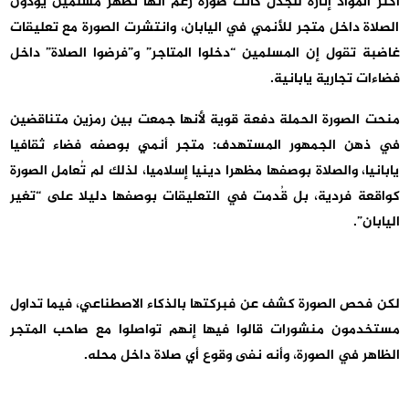
أكثر المواد إثارة للجدل كانت صورة زُعم أنها تظهر مسلمين يؤدون
الصلاة داخل متجر للأنمي في اليابان، وانتشرت الصورة مع تعليقات
غاضبة تقول إن المسلمين “دخلوا المتاجر” و”فرضوا الصلاة” داخل
فضاءات تجارية يابانية.
منحت الصورة الحملة دفعة قوية لأنها جمعت بين رمزين متناقضين
في ذهن الجمهور المستهدف: متجر أنمي بوصفه فضاء ثقافيا
يابانيا، والصلاة بوصفها مظهرا دينيا إسلاميا، لذلك لم تُعامل الصورة
كواقعة فردية، بل قُدمت في التعليقات بوصفها دليلا على “تغير
اليابان”.
لكن فحص الصورة كشف عن فبركتها بالذكاء الاصطناعي، فيما تداول
مستخدمون منشورات قالوا فيها إنهم تواصلوا مع صاحب المتجر
الظاهر في الصورة، وأنه نفى وقوع أي صلاة داخل محله.