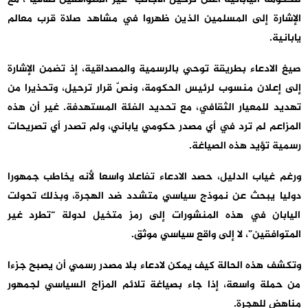
الإشارة إلى المسلمين الذين ظهروا في مشاهد صلاة قرب معالم
يابانية.
صيغ الادعاء بطريقة توحي بالرسمية والمصداقية، إذ تضمن الإشارة
إلى إعلان منسوب لرئيس الحكومة، ونصّ قرار ترحيل، وتحذيرا من
تهديد للمعيار الثقافي، مع تحديد الفئة المستهدفة. غير أن هذه
المزاعم لم ترد في أي مصدر حكومي ياباني، ولم تصدر أي تصريحات
رسمية تؤيد هذه الصياغة.
ورغم غياب الدليل، حصد الادعاء تفاعلا واسعا لأنه يخاطب جمهورا
دوليا يبحث عن نموذج سياسي متشدد ضد الهجرة، وبذلك تحولت
اليابان في هذه المنشورات إلى رمز متخيل لدولة “تطرد غير
المتوافقين”، لا إلى واقع سياسي موثق.
وتكشف هذه الحالة كيف يمكن لادعاء بلا مصدر رسمي أن يصبح جزءا
من حملة واسعة، إذا جاء بصياغة تلائم المزاج السياسي لجمهور
مناهض للهجرة.