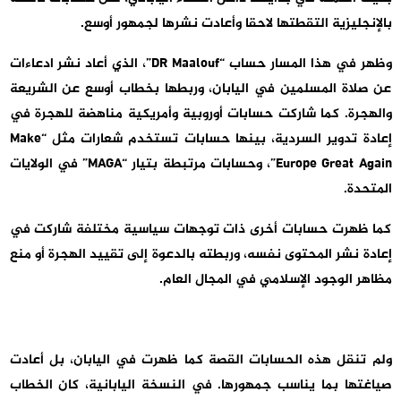
بالإنجليزية التقطتها لاحقا وأعادت نشرها لجمهور أوسع.
وظهر في هذا المسار حساب “DR Maalouf”، الذي أعاد نشر ادعاءات
عن صلاة المسلمين في اليابان، وربطها بخطاب أوسع عن الشريعة
والهجرة. كما شاركت حسابات أوروبية وأمريكية مناهضة للهجرة في
إعادة تدوير السردية، بينها حسابات تستخدم شعارات مثل “Make
Europe Great Again”، وحسابات مرتبطة بتيار “MAGA” في الولايات
المتحدة.
كما ظهرت حسابات أخرى ذات توجهات سياسية مختلفة شاركت في
إعادة نشر المحتوى نفسه، وربطته بالدعوة إلى تقييد الهجرة أو منع
مظاهر الوجود الإسلامي في المجال العام.
ولم تنقل هذه الحسابات القصة كما ظهرت في اليابان، بل أعادت
صياغتها بما يناسب جمهورها. في النسخة اليابانية، كان الخطاب