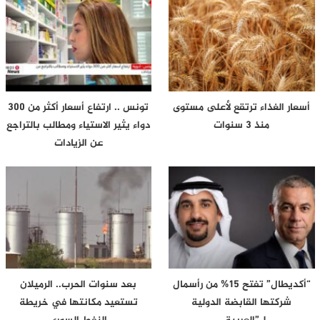
أسعار الغذاء ترتقع لأعلى مستوى
تونس .. ارتفاع أسعار أكثر من 300
منذ 3 سنوات
دواء يثير الاستياء ومطالب بالتراجع
عن الزيادات
“أكديطال” تفتح 15% من رأسمال
بعد سنوات الحرب.. الرميلان
شركتها القابضة الدولية
تستعيد مكانتها في خريطة