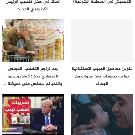
التهميش في المنطقة الشرقية؟
الملك في حفل تنصيب الرئيس
الكولومبي الجديد
تخزين محاصيل الحبوب الاستثنائية
رغم تراجع التضخم.. المجلس
يواجه صعوبات بعد سنوات من
الاقتصادي يحذر: الغلاء مستمر
الجفاف
والنمو لم ينعكس على معيشة…