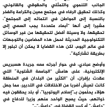
الجانب التنموي والتمثلي والحقوقي والقانوني،
وكذلك تحقيق الرفاه في مجتمع معين والكرامة والفخر
بالنسبة إلى المواطن في انتمائه إلى المجتمع”،
مشيرا إلى أنها “أبعاد متعددة يجب السعي إلى
تحقيقها، ولا وسيلة أفضل لتحقيقها من غير الوسائل
التكنولوجية الحديثة لحمل هذه المضامين والتوجهات
في عالم اليوم، لكن هذه القضايا لا يمكن أن تبلور إلا
بطريقة تشاركية”.
وأوضح عبادي، في حوار أجرته معه جريدة هسبريس
الإلكترونية، على هامش “الجامعة الشتوية” التي
عقدت بإفران، أن “الكثير من البلدان في المنطقة
كانت تعيش أضربا من الاختلالات في التدبير، مما جعل
هؤلاء يحلُمون بـ”إسلام اليوتوبيا”، أو بلد يحققون فيه
ذواتهم، حيث يصبح الواحد منهم وزيرا للدفاع في
“داعش” أو كبير القضاة في “داعش”..”