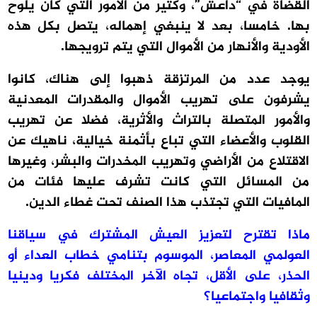
القضاة في “داعش”، وكثير من الأمور التي كان يُلوّح
بها. خامسا، بعد لا ينبغي إهماله، يتصل بكل هذه
الأودية والأنهار من الأموال التي يتم ترويجها.
يوجد عدد من المرتزقة ذهبوا إلى هناك، كانوا
يشرفون على تهريب الأموال والمقدرات المعدنية
والأمور المتصلة بالتراث والأثرية، فضلا عن تهريب
القلوب والأعضاء التي تباع بأثمنة خيالية، ناهيك عن
الاقتلاع من الأراضي وتهريب المخدرات والبشر، وغيرها
من المسائل التي كانت تشرف عليها فئات من
المافيات التي تجتذب هذا الصنف تحت غطاء الدين.
ماذا تقترح لتعزيز العيش المشترك في سياقنا
العولمي المعاصر، الموسوم بتنامي خطاب العداء أو
الحذر، على الأقل، تجاه الآخر المختلف فكريا ودينيا
وثقافيا واجتماعيا؟