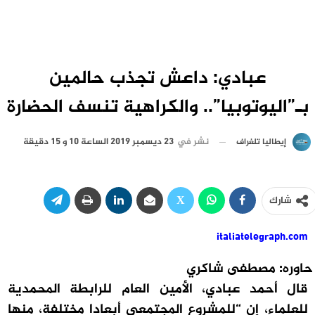
عبادي: داعش تجذب حالمين
بـ”اليوتوبيا”.. والكراهية تنسف الحضارة
نشر في
23 ديسمبر 2019 الساعة 10 و 15 دقيقة
إيطاليا تلغراف
شارك
italiatelegraph.com
حاوره: مصطفى شاكري
قال أحمد عبادي، الأمين العام للرابطة المحمدية
للعلماء، إن “للمشروع المجتمعي أبعادا مختلفة، منها