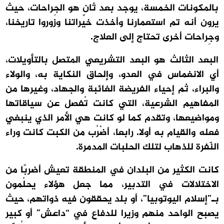
بالمكونات الخمسة، يوجد بعد ثانٍ هو الجِراحات، حيث
يرون أنه تم استعمارنا وأخذت خيراتنا وزوروا تاريخنا،
وجِراحات أخرى تحتاج إلى العلاج.
البعد الثالث هو البعد التشريعي المتصل بالتأويلات،
أي الانغماس في العدو، وإلحاق النكاية به، والولاء
والبراء، ثم إحياء الفريضة الغائبة والجهاد، وغيرها من
المفاهيم الشرعية، التي كانت تُفصل عن سياقاتها
ومواضيعها، وتقدم كما لو كانت هي الأمر الذي ينبغي
فعله والقيام به أولا. رابعا، أضْرُب من الكبت كانت وراء
النّفرة للذهاب لتلك الحلبات المدمرة.
كانت الكثير من البلدان في المنطقة تعيش أضربًا من
الاختلالات في التدبير، مما جعل هؤلاء يحلُمون
بـ”إسلام اليوتوبيا”، أو بلد يحققون فيه ذواتهم، حيث
يصبح الواحد منهم وزيرا للدفاع في “داعش” أو كبير