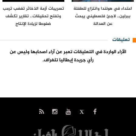
اعتداء في هولندا وانتزاع للطفلة
تسريبات أزمة الذخائر تغضب ترمب
ببرلين.. لاجئ فلسطيني يبحث
وتفتح تحقيقات.. تقارير تكشف
عن العدالة
ضغوطا لزيادة الإنتاج
تعليقات
الآراء الواردة في التعليقات تعبر عن آراء اصحابها وليس عن
رأي جريدة إيطاليا تلغراف.