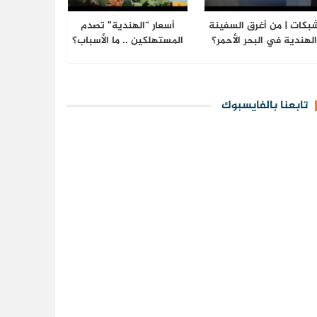
بكات | من أغرق السفينة
أسعار “الهندية” تصدم
لهندية في البحر الأحمر؟
المستهلكين .. ما الأسباب؟
تابعنا بالفايسبوك