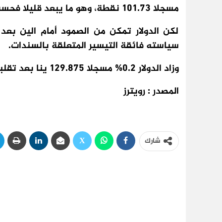
مسجلا 101.73 نقطة، وهو ما يبعد قليلا فحسب عن قاع 8 أشهر عند 101.510 نقطة.
لكن الدولار تمكن من الصمود أمام الين بع
سياسته فائقة التيسير المتعلقة بالسندات.
وزاد الدولار 0.2% مسجلا 129.875 ينا بعد تقلبات شديدة الأسبوع الماضي بين 127.22 و131.58.
المصدر : رويترز
شارك