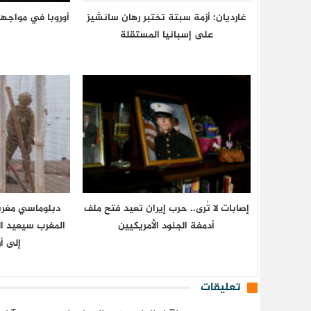
غارديان: أزمة سبتة تختبر رهان سانشيز
أوروبا في مواجه
على إسبانيا المستقلة
إصابات لا تُرى.. حرب إيران تعيد فتح ملف
دبلوماسي مغرب
أدمغة الجنود الأمريكيين
المغرب سيعيد ال
إلى أ
تعليقات