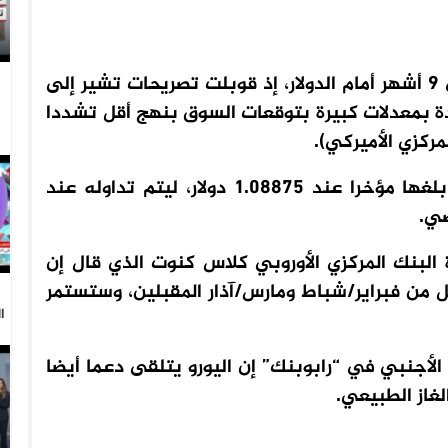
وصل اليورو يوم الاثنين إلى أعلى مستوى في 9 أشهر أمام الدولار، إذ قوبلت تصريحات تشير إلى
ائدة بمعدلات كبيرة بتوقعات السوق بنهج أقل تشددا
ركزي الأميركي).
ووصل اليورو إلى 1.0927 دولار متخطيا ذروة بلغها مؤخرا عند 1.08875 دولار، ليتم تداوله عند
ضي.
بنك المركزي الأوروبي كلاس كنوت الذي قال إن
نقطة أساس في كل من فبراير/شباط ومارس/آذار المقبلين، وستستمر
ا
أجنبي في “رابوبنك” إن اليورو يتلقى دعما أيضا
غاز الطبيعي.