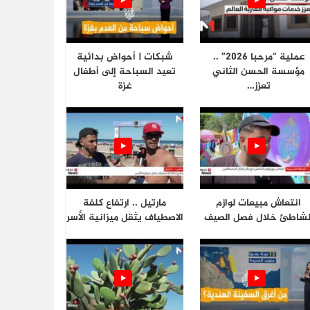
عملية “مرحبا 2026” ..
شبكات | أحواض بدائية
مؤسسة الحسن الثاني
تعيد السباحة إلى أطفال
تعزز…
غزة
انتعاش مبيعات لوازم
مارتيل .. ارتفاع كلفة
لشاطئ خلال فصل الصيف
الاصطياف يثقل ميزانية الأسر