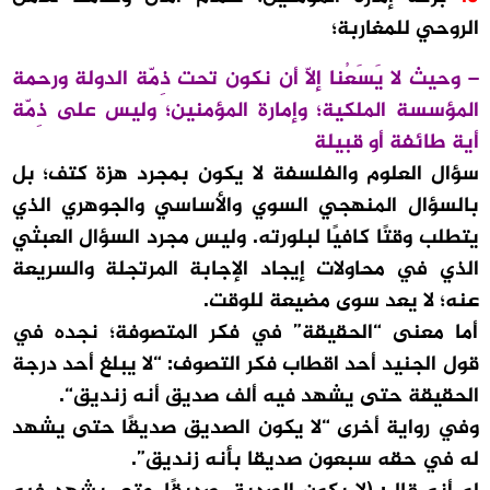
الروحي للمغاربة؛
– وحيث لا يَسَعُنا إلاّ أن نكون تحت ذِمّة الدولة ورحمة
المؤسسة الملكية؛ وإمارة المؤمنين؛ وليس على ذِمّة
أية طائفة أو قبيلة
سؤال العلوم والفلسفة لا يكون بمجرد هزة كتف؛ بل
بالسؤال المنهجي السوي والأساسي والجوهري الذي
يتطلب وقتًا كافيًا لبلورته. وليس مجرد السؤال العبثي
الذي في محاولات إيجاد الإجابة المرتجلة والسريعة
عنه؛ لا يعد سوى مضيعة للوقت.
أما معنى “الحقيقة” في فكر المتصوفة؛ نجده في
قول الجنيد أحد اقطاب فكر التصوف: “لا يبلغ أحد درجة
الحقيقة حتى يشهد فيه ألف صديق أنه زنديق“.
وفي رواية أخرى “لا يكون الصديق صديقًا حتى يشهد
له في حقه سبعون صديقا بأنه زنديق”.