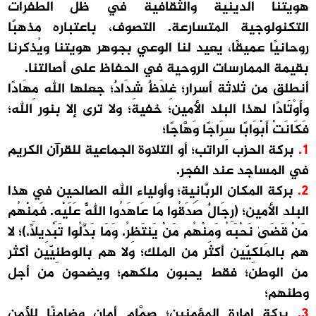
هويتنا الدينية والثقافية في ظل الطفرات
التكنولوجية المتسارعة. التصوف، باعتباره مذهبًا
روحانيًا عميقًا، يعيد لنا الوعي بجوهر هويتنا ويُذكرنا
بقيمة الممارسات الروحية في الحفاظ على أصالتنا.
أنطلق من ثلاثة أسرار؛ غِلَاظٌ شِدَادٌ؛ جعلها الله مِهَادًا
وأَوْتَادًا لهذا البلد الأمين؛ خفية؛ ولا ترى إلا بنور الله؛
فَكَانَتْ أَبْوَابًا سِرَاجًا وَهَّاجًا؛
1.
بركة الحزب الراتب؛ أو التلاوة الجماعية للقرآن الكريم
في المساجد عند الفجر.
2.
بركة المكان الربَّانِية؛ وأولياء الله الصالحين في هذا
البلد الأمين؛ (رِجَالٌ صَدَقُوا مَا عَاهَدُوا اللَّهَ عَلَيْهِ. فَمِنْهُم
مَنْ قَضَىٰ نَحْبَهُ وَمِنْهُم مَنْ يَنتَظِرُ. وَمَا بَدَّلُوا تَبْدِيلًا.)؛ لا
هم بالمَلكِيّين أكثر من الملك؛ ولا هم بالوطنِيّين أكثر
من الوطن؛ فقط يحبون ملكهم؛ ويضحون من أجل
وطنهم؛
3.
بركة إمارة المؤمنين؛ صمَّام أمان وضامنًا للأمن