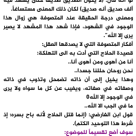
لو أنه قال: (لا يكون الصديق صديقًا حتى يشهد فيه
ألف صديق أنه صديق) لكان ذلك المعنى مستساغاً.
ومعنى درجة الحقيقة عند المتصوفة هي زوال هذا
الوجود في الشهود، فإذا شهد هذا المشهد لا يصير
يرى إلا الله”.
أفكار المتصوفة التي لا يصدقها العقل:
قصيدة الحلاج التي أدت به الى التهلكة:
أنا من أهوى ومن أهوى أنا..
نحن روحان حللنا جسدا..
وهذا يخيل إلى أن ذاته تضمحل وتذوب في ذاته
وصفاته في صفاته، ويغيب عن كل ما سواه ولا يرى
في الوجود إلا الله٠
ما في الجب الا الله..
قول ابن الفارضي: (إنما قتل الحلاج لأنه باح بسره؛ إذ
شرط هذا التوحيد الكتم).
سوف أضع تقسيماً للموضوع: