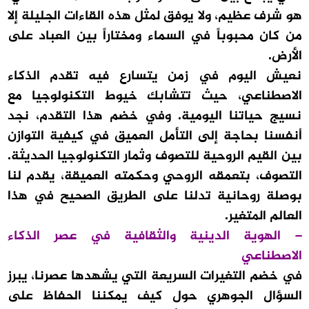
هو شرف عظيم، ولا يوفق لمثل هذه القاءات الجليلة إلا
من كان محبوباً في السماء ومختاراً بين العباد على
الأرض.
نعيش اليوم في زمن يتسارع فيه تقدم الذكاء
الاصطناعي، حيث تتشابك خيوط التكنولوجيا مع
نسيج حياتنا اليومية. وفي خضم هذا التقدم، نجد
أنفسنا بحاجة إلى التأمل العميق في كيفية التوازن
بين القيم الروحية للتصوف وثمار التكنولوجيا الحديثة.
التصوف، بتعمقه الروحي وحكمته العميقة، يقدم لنا
بوصلة روحانية تدلنا على الطريق الصحيح في هذا
العالم المتغير.
– الهوية الدينية والثقافية في عصر الذكاء
الاصطناعي
في خضم التغيرات السريعة التي يشهدها عصرنا، يبرز
السؤال الجوهري حول كيف يمكننا الحفاظ على