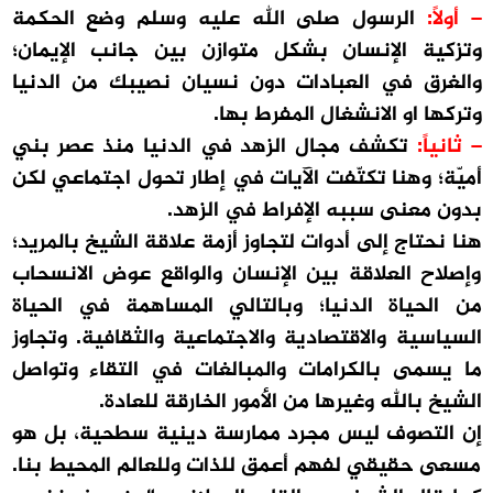
– أولاً:
الرسول صلى الله عليه وسلم وضع الحكمة
وتزكية الإنسان بشكل متوازن بين جانب الإيمان؛
والغرق في العبادات دون نسيان نصيبك من الدنيا
وتركها او الانشغال المفرط بها.
– ثانياً:
تكشف مجال الزهد في الدنيا منذ عصر بني
أميّة؛ وهنا تكتّفت الآيات في إطار تحول اجتماعي لكن
بدون معنى سببه الإفراط في الزهد.
هنا نحتاج إلى أدوات لتجاوز أزمة علاقة الشيخ بالمريد؛
وإصلاح العلاقة بين الإنسان والواقع عوض الانسحاب
من الحياة الدنيا؛ وبالتالي المساهمة في الحياة
السياسية والاقتصادية والاجتماعية والثقافية. وتجاوز
ما يسمى بالكرامات والمبالغات في التقاء وتواصل
الشيخ بالله وغيرها من الأمور الخارقة للعادة.
إن التصوف ليس مجرد ممارسة دينية سطحية، بل هو
مسعى حقيقي لفهم أعمق للذات وللعالم المحيط بنا.