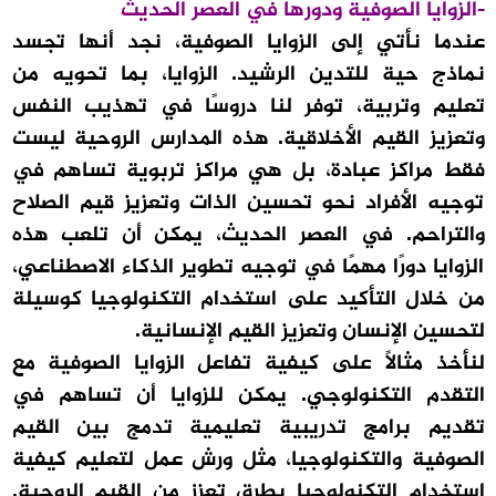
-الزوايا الصوفية ودورها في العصر الحديث
عندما نأتي إلى الزوايا الصوفية، نجد أنها تجسد
نماذج حية للتدين الرشيد. الزوايا، بما تحويه من
تعليم وتربية، توفر لنا دروسًا في تهذيب النفس
وتعزيز القيم الأخلاقية. هذه المدارس الروحية ليست
فقط مراكز عبادة، بل هي مراكز تربوية تساهم في
توجيه الأفراد نحو تحسين الذات وتعزيز قيم الصلاح
والتراحم. في العصر الحديث، يمكن أن تلعب هذه
الزوايا دورًا مهمًا في توجيه تطوير الذكاء الاصطناعي،
من خلال التأكيد على استخدام التكنولوجيا كوسيلة
لتحسين الإنسان وتعزيز القيم الإنسانية.
لنأخذ مثالاً على كيفية تفاعل الزوايا الصوفية مع
التقدم التكنولوجي. يمكن للزوايا أن تساهم في
تقديم برامج تدريبية تعليمية تدمج بين القيم
الصوفية والتكنولوجيا، مثل ورش عمل لتعليم كيفية
استخدام التكنولوجيا بطرق تعزز من القيم الروحية.