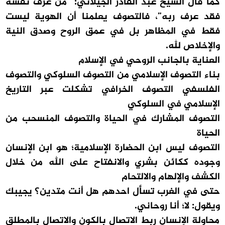
كما قال الشيخ عبد القادر الجيلاني: “من عرف نفسه
فقد عرف ربه”، فالتصوف يعلمنا أن الهوية ليست
فقط في المظاهر بل في عمق الروح وصدق النية
والإخلاص لله.
العناية بالجانب الروحي في الإسلام
بناء التصوف الإسلامي من التصوف السلوكي والتصوف
الفلسفي التصوف الخرافي تشكلت عبر التاريخ
الإسلامي في السلوكي
التصوف المشارك في الحياة والتصوف المنسحب من
الحياة
التصوف ليس ابن الحضارة الإسلامية؛ هو ابن الإنسان
وجوده ككائن بشري والانفتاح على الله من خلال
الكشف والإلهام والالتحام
حتى في الغرب تسأل احدهم هل أنت متدين؟ يجيبك
ويقول: لا؛ أنا روحاني.
محاولة الإنسان ربط الاتصال بالكون والاتصال بالمطلق