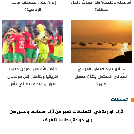
أم حيلة دفاعية؟ ماذا يحدث داخل
إيران على طموحات فانس
دماغك؟
الرئاسية؟
ما أبرز بنود الاتفاق الإيراني
لبؤات الأطلس يهزمن جنوب
العُماني المحتمل بشأن مضيق
إفريقيا ويتأهلن إلى مونديال
هرمز؟
البرازيل ونصف نهائي كأس
إفريقيا…
تعليقات
الآراء الواردة في التعليقات تعبر عن آراء اصحابها وليس عن
رأي جريدة إيطاليا تلغراف.