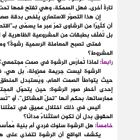
تارةً أخرى. فهل السمكة، وهي تفتح فمها تحت 
إن هذا التصوّر الاستعاري يُلخص بدقة صعوب
أن كثيرًا من الرشاوى تمرّ عبر ما يسمّى بـ”اقت
بل تُغلّف بطبقات من المشروعية الظاهرية أو الإ
فمتى تصبح المعاملة الرسمية رشوةً؟ ومتى ت
المشروط؟
رابعاً:
لماذا تُمارَس الرشوة في صمتٍ مجتمعي؟
الرشوة ليست جريمة معزولة، بل هي، في 
حيث يتواطأ الصمت العام، ويُستبدل المنطق ا
إحدى أخطر صور الرشوة: حين يتحوّل المجت
ممارساتها، بحكم أنها “تحلّ المشاكل”، أو “تُسهّل
أليس في ذلك اختلال عميق في تمثلنا للح
الحقوق بدل أن تكون استثناءً مدانًا؟
خامساً:
هل الرشوة سلوك فردي أم بنية مُمأس
يكشف الواقع أن الرشوة تتغذى على هشاش