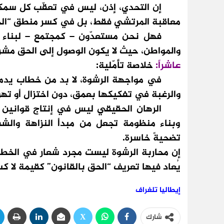
إن التحدي، إذن، ليس في تعقّب كل سمكة 
معاقبة المرتشي فقط، بل في كسر منطق “الحاج
فهل نحن مستعدّون – كمجتمع – لبناء بدائ
والمواطن، حيث لا يكون الوصول إلى الحق مشروطً
عاشراً:
خلاصة تأمّلية:
في مواجهة الرشوة، لا بد من خطاب يدمج بين 
والرغبة في تفكيكها بعمق، دون اختزال أو تهو
الرهان الحقيقي ليس في إنتاج قوانين جد
وبناء منظومة تجعل من مبدأ النزاهة والشفافي
تضحيةً خاسرة.
إن محاربة الرشوة ليست مجرد شعار في الخط
يُعاد فيها تعريف “الحق بالقانون” كقيمة لا ك
إيطاليا تلغراف
شارك