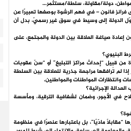
/مواطن، دولة/مقاولة، سلطة/مستثمر…
انز فانون – في فهم الرشوة بوصفها تعبيرًا عن
وّل الدولة إلى وسيط في سوق غير رسميّ، بدل أن
ادة صياغة العلاقة بين الدولة والمجتمع، على
ط البنيوي؟
من قبيل “إحداث مراكز التبليغ” أو “سنّ عقوبات
إذا لم تُرافقها مراجعة جذرية للعلاقة بين السلطة
ات وانتظارات المواطنات والمواطنين.
عدالة الإجرائية؟
 في الأجور، وضمان لشفافية الترقية، ومأسسة
شوة؟
قابلًا مادّيًا”، بل باعتبارها عنصرًا في منظومة
، والمعلومة إلى سلعة، والانتماء إلى شرط للمرور.