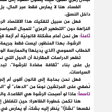
الفساد هنا لا يُمارس فقط عبر المال، بل عبر
داخل النسق.
فهل من سبيل لتفكيك هذا الاقتصاد الرمز
النزاهة دون “التطهير الرمزي” للمجال السياسي
ثامناً:
هل نحن أمام مشكلة قانونيّة أم أزمة قيّ
الرشوة، بهذا المنظور، ليست فقط جريمة قان
الخطاب العمومي (الذي يُدينها) والممارسة الواق
تُظهر الدراسات المقارنة أن الدول التي نج
بل على بناء “ثقافة مضادة للرشوة”، تبدأ
السياسات.
فهل نحن بحاجة إلى قانون أقوى أم إلى وع
نُضفي على المرتشين نوعًا من “الدهاء” أو “ال
تاسعاً:
ماذا لو أصبحت الرشوة هي القاعدة، وال
هنا تكمن خطورة الظاهرة: حين تتغلغل إلى حد
نفسها “نشازًا” يُنظر إليه بشكّ، أو يُمارَس ف