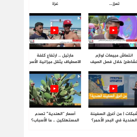
تعزز…
غزة
انتعاش مبيعات لوازم
مارتيل .. ارتفاع كلفة
لشاطئ خلال فصل الصيف
الاصطياف يثقل ميزانية الأسر
بكات | من أغرق السفينة
أسعار “الهندية” تصدم
لهندية في البحر الأحمر؟
المستهلكين .. ما الأسباب؟