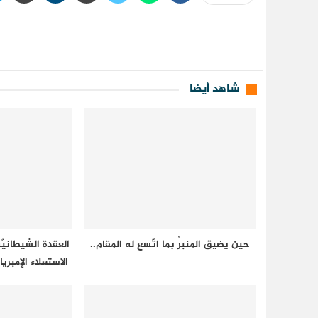
شاهد أيضا
حين يضيق المنبرُ بما اتَّسع له المقام..
العقدة الشيطانيّة: م
الاستعلاء الإمب