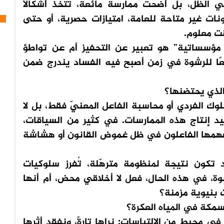
في الظل، بل أضحت ممارسة مائعة، تتخذ أشكالاً
نات غير متاحة للعامة، امتيازات حصرية، أو حتى
قت معلوم.
ؤسساتية” هو تعبير عن التحفيز أم عن تواطؤ
نعًا للرشوة في زمن أصبح فيه الفساد يندرج ضمن
لذي يحتضنها؟
 الفردي أو محاسبة الفاعل المعنيّ فقط، بل لا
يد إنتاج هذه الممارسات. في كثير من السياقات،
 يفهمها الفاعلون في ظل غموض القانون أو هشاشة
كون نتيجة لمنظومة مترهّلة، تُفرز سلوكيات
رشوة، في هذه الحال، فعل لا أخلاقي محض، أم أنها
 بنيوية مزمنة؟
مكة في المياه العكرة؟
حيط من الالتباسات: نراها تارةً، ونفقد أثرها