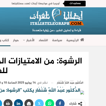
مستجدات
أوروبا في مواجهة أزمات تهدد مستقبلها
الرئيسية
سياسة
اقتصاد
الأخبار
حوار
كتاب وآ
فضاءات متنوعة
الرشوة: من الامتيازات ال
لل
نشر في
14 يوليو 2025 الساعة 10 و 08 دقيقة
الدُّكتُور عَبْدُ اللَّهِ شَنْفَار
شارك