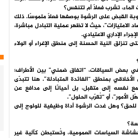
الماء، تشرب فعلًا أم تتنفس؟
ة القبض على الرشوة بوصفها فعلاً ملموسًا. ذلك
صاد الامتيازات”، حيث لا تظهر عملية التبادل مباشرة،
جراء الإداري الاعتيادي.
نزلق النية الحسنة إلى منطق الإغراء أو الولاء
بعض السياقات، “اتفاق ضمني” بين الأطراف؛
لأخلاقي بمنطق “الفائدة المتبادلة”. هنا تتبدّى
مع نفسه إلى متقبل، بل أحيانًا إلى مدافع عن
 الأمور”، أو “تُقرّب الحلول”.
ق؟ وهل غدت الرشوة أداة وظيفية للولوج إلى
سة؟
ة السياسات العمومية، وتُستبطن كآلية غير