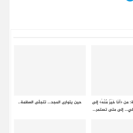
ن ﴿أَنَا خَيْرٌ مِّنْهُ﴾ إلى
حين يتوارى المجد… تتجلّى العظمة..
ريالي… إلى متى تستمر…