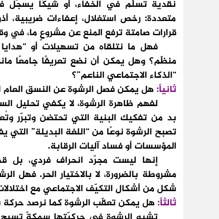
نقدية تُسلّم في الخفاء، أو شيكًا يُسجّل 
متعددة: رخص استغلال، إعفاءات ضريبية، أذو
قرارات صامتة ترفع المنع عن مشروعٍ ما، في و
فهل ما نتلقاه من تسهيلات أو “هدايا م
منظّم؟ وهل يمكن أن نضع تعريفًا جامعًا ما
“الذكاء الاجتماعي الناعم”؟
ثانياً:
هل يمكن فصل الرشوة عن النسق العام ا
لفهم ظاهرة الرشوة، لا يكفي تحليل السلوك
بد من تفكيك البنية التي تحتضن وتبرّر وتُع
تصبح الرشوة نوعًا من “اللغة البديلة” التي
المؤسسات أو فساد آليات الرقابة.
إنها ليست مجرّد انحراف فردي، بل قد ت
مشروطة بالضرورة، لا بالاختيار الحر. فهل ال
شكل من أشكال التكيّف الاجتماعي مع اختلالات
ثالثاً:
هل يمكن تعقّب الرشوة كما نرصد حركة س
تشبه الرشوة في حركيّتها سمكةً تسبح في م