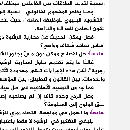
رسمية لتدبير العلاقات بين الفاعلين: موظف
وهنا يظهر المفهوم الفانوني – نسبة إلى فر
“التشويه البنيوي للوظيفة العامة”، حيث تتح
تكون الضامن للعدالة والنزاهة.
فهل يمكن الحديث عن محاربة الرشوة دون إع
أساس تعاقد شفاف وواضح؟
سادساً:
هل الإصلاح ممكن دون مسّ بجذور الشر
غالبًا ما يتم تقديم حلول لمحاربة الرشوة 
زجرية”، لكن هذه الإجراءات تبقى محدودة الأثر 
والخدمات، بين القانون والتطبيق، بين المؤسس
فما جدوى التوعية الأخلاقية في ظل غياب ال
وهل الردع وحده كافٍ إن لم يصاحبه إصلاح
لحق الولوج إلى المعلومة؟
سابعاً:
ما العمل في مواجهة اقتصاد رمزي للرّ
ينبغي التفكير في الرشوة لا فقط باعتبارها “م
تبادل رمزي أعمق: حيث يتحوّل النفوذ إلى عملة