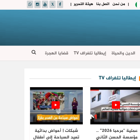
من نحن
اتصل بنا
هيئة التحرير
|
|
الدين والحياة
إيطاليا تلغراف TV
قضايا الهجرة
إيطاليا تلغراف TV
عملية “مرحبا 2026” ..
شبكات | أحواض بدائية
مؤسسة الحسن الثاني
تعيد السباحة إلى أطفال