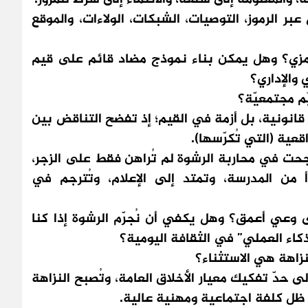
 الرموز، التوصيات، الشبكات، الولاءات، والموقع
ي؟ وهل يمكن بناء نموذج مضاد قائم على قيم
 والإداري؟
م مجتمعيّة؟
ونية، بل أزمة في القيم؛ إذ تفضح التناقض بين
عية (التي تُكرّسها).
حت في محاربة الرشوة لم تُراهن فقط على الزجر،
 من المدرسة، وتمتد إلى الإعلام، وتُترجم في
ي أعمق؟ وهل يكفي أن نُجرّم الرشوة إذا كنا
ذكاء العملي” في الثقافة اليومية؟
نزاهة هي الاستثناء؟
ّ تفكيك معيار الأخلاق العامة، وتُصبح النزاهة
ي ظل كلفة اجتماعية ومهنية عالية.