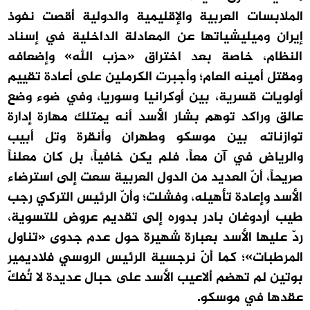
الملابسات العربية والإقليمية والدولية أقصت نفوذ
إيران وميليشياتها عن المعادلة الداخلية في إسناد
النظام، خاصة بعد اختراق «حزب الله» وإضعافه
ومقتل أمينه العام؛ وأجبرت الكرملين على أعادة تقييم
أولويات قسرية، بين أوكرانيا وسوريا، وفي ضوء وضع
عالق وراكد توهم بشار الأسد أنه يمتلك مهارة إدارة
توازناته بين موسكو وطهران وأنقرة وتل أبيب
والرياض في آن معاً. فلم يكن خافياً، بل كان معلناً
صريحاً، أنّ العديد من الدول العربية سعت إلى استرضاء
الأسد وإعادة تأهيله، وفشلت؛ وأنّ الرئيس التركي رجب
طيب أردوغان بادر بدوره إلى تقديم عروض للتسوية،
ردّ عليها الأسد بعبارة شهيرة حول عدم جدوى «تناول
المرطبات»؛ كما أنّ نرجسية الرئيس الروسي فلاديمير
بوتين لم تهضم ألاعيب الأسد على حبال عديدة لا تٌفكّ
عقدها في موسكو.