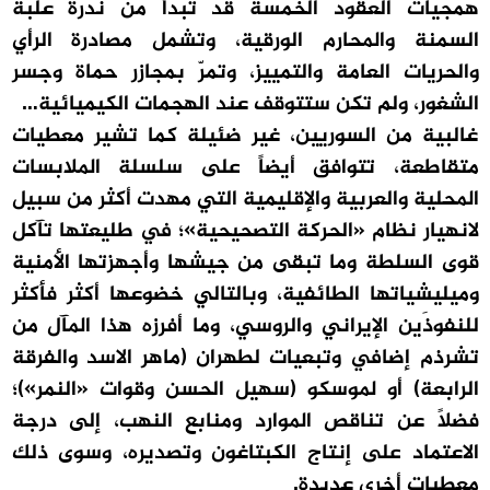
همجيات العقود الخمسة قد تبدأ من ندرة علبة
السمنة والمحارم الورقية، وتشمل مصادرة الرأي
والحريات العامة والتمييز، وتمرّ بمجازر حماة وجسر
الشغور، ولم تكن ستتوقف عند الهجمات الكيميائية…
غالبية من السوريين، غير ضئيلة كما تشير معطيات
متقاطعة، تتوافق أيضاً على سلسلة الملابسات
المحلية والعربية والإقليمية التي مهدت أكثر من سبيل
لانهيار نظام «الحركة التصحيحية»؛ في طليعتها تآكل
قوى السلطة وما تبقى من جيشها وأجهزتها الأمنية
وميليشياتها الطائفية، وبالتالي خضوعها أكثر فأكثر
للنفوذَين الإيراني والروسي، وما أفرزه هذا المآل من
تشرذم إضافي وتبعيات لطهران (ماهر الاسد والفرقة
الرابعة) أو لموسكو (سهيل الحسن وقوات «النمر»)؛
فضلاً عن تناقص الموارد ومنابع النهب، إلى درجة
الاعتماد على إنتاج الكبتاغون وتصديره، وسوى ذلك
معطيات أخرى عديدة.