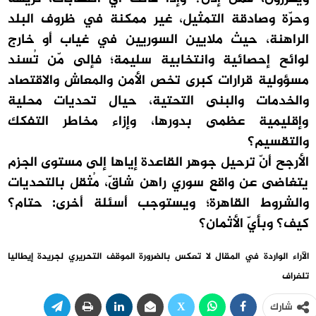
وحرّة وصادقة التمثيل، غير ممكنة في ظروف البلد
الراهنة، حيث ملايين السوريين في غياب أو خارج
لوائح إحصائية وانتخابية سليمة؛ فإلى مّن تُسند
مسؤولية قرارات كبرى تخص الأمن والمعاش والاقتصاد
والخدمات والبنى التحتية، حيال تحديات محلية
وإقليمية عظمى بدورها، وإزاء مخاطر التفكك
والتقسيم؟
الأرجح أنّ ترحيل جوهر القاعدة إياها إلى مستوى الجزم
يتغاضى عن واقع سوري راهن شاقّ، مُثقل بالتحديات
والشروط القاهرة؛ ويستوجب أسئلة أخرى: حتام؟
كيف؟ وبأيّ الأثمان؟
الآراء الواردة في المقال لا تعكس بالضرورة الموقف التحريري لجريدة إيطاليا
تلغراف
شارك