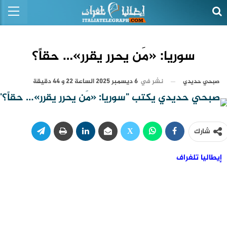
سوريا: «مَن يحرر يقرر»… حقاً؟
نشر في
6 ديسمبر 2025 الساعة 22 و 44 دقيقة
صبحي حديدي
شارك
إيطاليا تلغراف