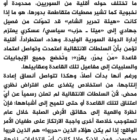
ما تختلف حوله أقلية من السوريين، محدودة أو
نخبوية كما تشير معطيات متقاطعة بدورها، هو ما إذا
كانت «هيئة تحرير الشام» قد تحوّلت من فصيل
جهادي إلى «ميتا ـ حزب» سياسي/ عسكري يعتزم
إدارة الدولة السورية الوليدة. وهذه، استطراداً، أقلية
تؤمن بأنّ السلطات الانتقالية اعتمدت وتواصل اعتماد
قاعدة «مَنْ يحرّر، يقرّر»؛ وتُخضع جميع الإيجابيات
والسلبيات إلى مفاعيل تلك القاعدة وعقابيلها.
ورغم أنها بدأت أصلاً، وهكذا تتواصل أنساق إعادة
إنتاجها، من استخلاص يتغذى على افتراض نظري
محض، لأنّ السلطات الانتقالية لم تعلن رسمياً عن أيّ
اعتناق لتلك القاعدة أو حتى تلميح إلى أشباهها؛ فإنّ
نظرة واقعية إلى حقائق الأرض الصلبة خلال عام
تستوجب خلاصة أخرى واجبة الارتكاز على طغيان الأمر
الواقع: إذا لم يكن هؤلاء الذين «حرروا» هم الذين قرروا
ويقررون، فمَن إذن؟ وإذا كانت أيّ انتخابات، نزيهة