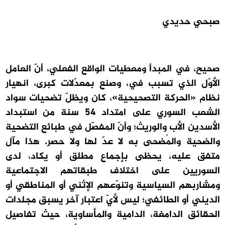
صبحي حديدي
صحيح، في المبدأ ومعطيات الواقع الفعلي، أنّ العامل
الأوّل الذي تسبب في، وصنع بمعدّلات كبرى، انهيار
نظام «الحركة التصحيحية»، كان ويظلّ تضحيات سواد
الشعب السوري على امتداد 54 سنة من استبداد
الأسدين الأب والوريث؛ وأنّ المفصّل في طبائع التضحية
والضحية والمُضحى به لا عدّ لها ولا حصر. هذا مآل
متفق عليه، يحظى بإجماع مطلق أو يكاد، لدى
السوريين على اختلاف طبقاتهم الاجتماعية
ومشاربهم السياسية وتنوّعهم الإثني أو المناطقي أو
الديني أو الطائفي؛ ليس لأيّ اعتبار آخر يسبق مجلدات
الحقائق الدامغة، الدامية والمأساوية، حيث تفاصيل