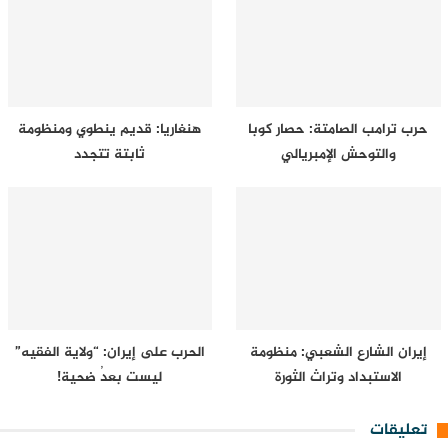
حرب ترامب الصامتة: حصار كوبا
هنغاريا: قديم ينطوي ومنظومة
والتوحش الإمبريالي
ثابتة تتجدد
إيران الشارع الشعبي: منظومة
الحرب على إيران: “ولاية الفقيه”
الاستبداد وتراث الثورة
ليست بعدُ ضحية!
تعليقات