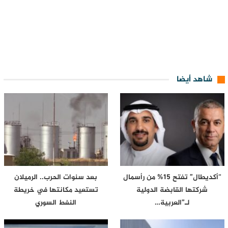
شاهد أيضا
“أكديطال” تفتح 15% من رأسمال
بعد سنوات الحرب.. الرميلان
شركتها القابضة الدولية
تستعيد مكانتها في خريطة
لـ”العربية…
النفط السوري