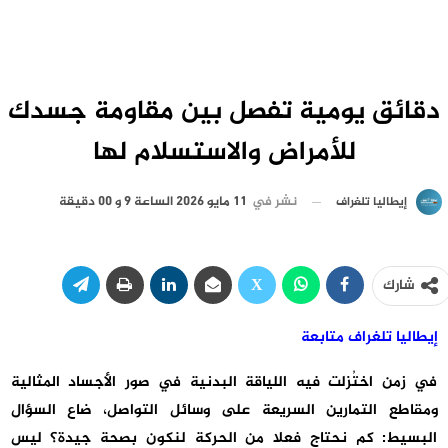
دقائق يومية تفصل بين مقاومة جسدك
للأمراض والاستسلام لها
نشر في
11 مايو 2026 الساعة 9 و 00 دقيقة
إيطاليا تلغراف
شارك
إيطاليا تلغراف متابعة
في زمن اختُزلت فيه اللياقة البدنية في صور الأجساد المثالية
ومقاطع التمارين السريعة على وسائل التواصل، ضاع السؤال
البسيط: كم نحتاج فعلا من الحركة لنكون بصحة جيدة؟ ليس