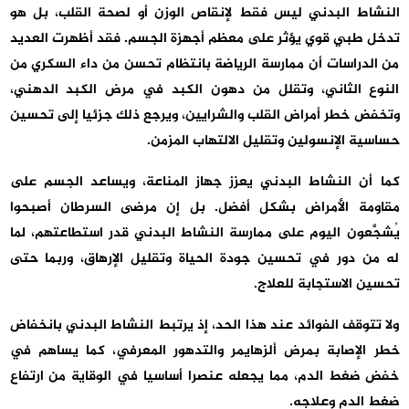
النشاط البدني ليس فقط لإنقاص الوزن أو لصحة القلب، بل هو
تدخل طبي قوي يؤثر على معظم أجهزة الجسم. فقد أظهرت العديد
من الدراسات أن ممارسة الرياضة بانتظام تحسن من داء السكري من
النوع الثاني، وتقلل من دهون الكبد في مرض الكبد الدهني،
وتخفض خطر أمراض القلب والشرايين، ويرجع ذلك جزئيا إلى تحسين
حساسية الإنسولين وتقليل الالتهاب المزمن.
كما أن النشاط البدني يعزز جهاز المناعة، ويساعد الجسم على
مقاومة الأمراض بشكل أفضل. بل إن مرضى السرطان أصبحوا
يُشجَّعون اليوم على ممارسة النشاط البدني قدر استطاعتهم، لما
له من دور في تحسين جودة الحياة وتقليل الإرهاق، وربما حتى
تحسين الاستجابة للعلاج.
ولا تتوقف الفوائد عند هذا الحد، إذ يرتبط النشاط البدني بانخفاض
خطر الإصابة بمرض ألزهايمر والتدهور المعرفي، كما يساهم في
خفض ضغط الدم، مما يجعله عنصرا أساسيا في الوقاية من ارتفاع
ضغط الدم وعلاجه.