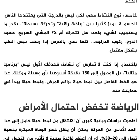
الحدة.
خامسا
، نوع النشاط مهم، لكن ليس بالدرجة التي يعتقدها الناس.
الجسم لا يميز كثيرا بين “رياضة راقية” و”حركة بسيطة”، بقدر ما
يستجيب لشيء واحد: هل تتحرك أم لا؟ المشي السريع، صعود
الدرج، ركوب الدراجة… كلها تفي بالغرض إذا رفعت نبض القلب
بشكل معتدل.
باختصار، إذا كنت لا تمارس أي نشاط، فهدفك الأول ليس “برنامجا
مثاليا”، بل الوصول إلى 150 دقيقة أسبوعيا بأي وسيلة ممكنة. هذا
هو الخط الفاصل بين نمط حياة يراكم المرض، ونمط حياة يبدأ في
حمايتك منه.
الرياضة تخفض احتمال الأمراض
أظهرت دراسات وبائية كبرى أن الانتقال من نمط حياة خامل إلى هذا
الحد الأدنى من الحركة يمكن أن يقلل خطر الوفاة المبكرة بنسبة
تصل إلى 20–30%. أي أن أعظم فائدة صحية لا تأتي من التحول إلى