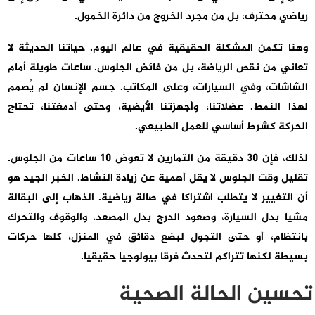
رياضي محترف، بل من مجرد الخروج من دائرة الخمول.
وهنا تكمن المشكلة الحقيقية في عالم اليوم. حياتنا الحديثة لا
تعاني من نقص الرياضة، بل من فائض الجلوس. ساعات طويلة أمام
الشاشات، وفي السيارات، وعلى المكاتب. جسم الإنسان لم يُصمم
لهذا النمط. عضلاتنا، وأجهزتنا الأيضية، وحتى أدمغتنا، تحتاج
الحركة كشرط أساسي للعمل الطبيعي.
لذلك، فإن 30 دقيقة من التمارين لا تعوض 10 ساعات من الجلوس.
تقليل وقت الجلوس لا يقل أهمية عن زيادة النشاط. الخبر الجيد هو
أن التغيير لا يتطلب اشتراكا في صالة رياضية. الذهاب إلى البقالة
مشيا بدل السيارة، وصعود الدرج بدل المصعد، والوقوف والتحرك
بانتظام، أو حتى التجول لبضع دقائق في المنزل، كلها حركات
بسيطة لكنها تتراكم لتحدث فرقا بيولوجيا حقيقيا.
تحسين الحالة الصحية