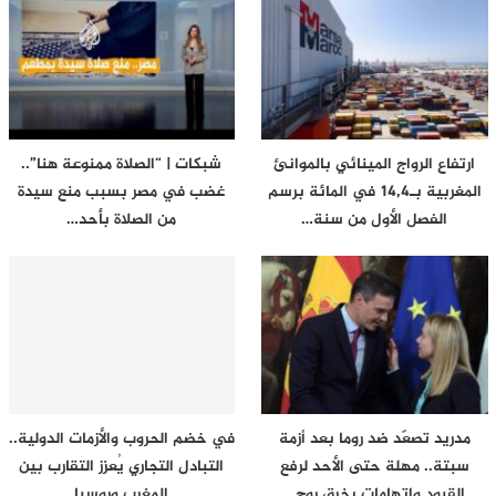
ارتفاع الرواج المينائي بالموانئ
شبكات | “الصلاة ممنوعة هنا”..
المغربية بـ14,4 في المائة برسم
غضب في مصر بسبب منع سيدة
الفصل الأول من سنة…
من الصلاة بأحد…
مدريد تصعّد ضد روما بعد أزمة
في خضم الحروب والأزمات الدولية..
سبتة.. مهلة حتى الأحد لرفع
التبادل التجاري يُعزز التقارب بين
القيود واتهامات بخرق روح…
المغرب وروسيا