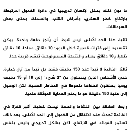
ما دون ذلك، يدخل الإنسان تدريجيا في دائرة الخمول المرتبطة
بارتفاع خطر السكري، وأمراض القلب، والسمنة، وحتى بعض
السرطانات.
ثانيا
، هذا الحد الأدنى ليس شرطا أن يُنجز دفعة واحدة. يمكن
تقسيمه إلى فترات قصيرة خلال اليوم: 10 دقائق صباحا، 10 دقائق
ظهرا، و10 دقائق مساء، والنتيجة الفسيولوجية تبقى قريبة جدا.
ثالثا
، الفائدة لا تبدأ عند 150 دقيقة فقط، بل تبدأ من أول خطوة.
حتى الأشخاص الذين ينتقلون من “لا شيء” إلى 10 أو 15 دقيقة
يوميا يحققون انخفاضا ملحوظا في المخاطر الصحية. لكن الوصول
إلى عتبة 150 دقيقة هو ما يمنح الحماية الموثقة علميا.
رابعا
، العلاقة بين النشاط والصحة ليست خطية. أكبر قفزة في
الفائدة تحدث عند الانتقال من الخمول إلى الحد الأدنى. بعد ذلك،
تستمر الفوائد في الارتفاع، لكن بشكل تدريجي وليس بنفس