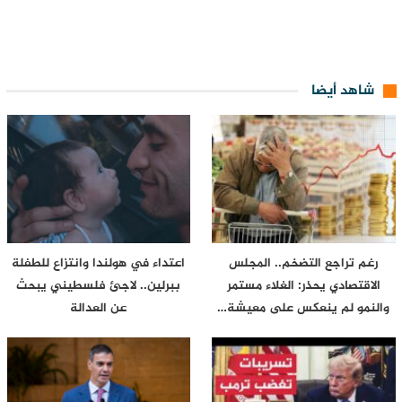
شاهد أيضا
رغم تراجع التضخم.. المجلس
اعتداء في هولندا وانتزاع للطفلة
الاقتصادي يحذر: الغلاء مستمر
ببرلين.. لاجئ فلسطيني يبحث
والنمو لم ينعكس على معيشة…
عن العدالة