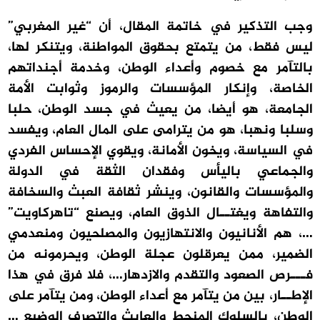
وجب التذكير في خاتمة المقال، أن “غير المغربي”
ليس فقط، من يتمتع بحقوق المواطنة، ويتنكر لها،
بالتآمر مع خصوم وأعداء الوطن، وخدمة أجنداتهم
الخاصة، وإنكار المؤسسات والرموز وثوابت الأمة
الجامعة، هو أيضا، من يعيث في جسد الوطن، حلبا
وسلبا ونهبا، هو من يترامى على المال العام، ويفسد
في السياسة، ويخون الأمانة، ويقوي الإحساس الفردي
والجماعي باليأس وفقدان الثقة في الدولة
والمؤسسات والقانون، وينشر ثقافة العبث والسخافة
والتفاهة ويغتــال الذوق العام، ويصنع “تاهركاويت”
…، هم الأنانيون والانتهازيون والمصلحيون ومنعدمي
الضمير، ممن يعرقلون عجلة الوطن، ويحرمونه من
فـــرص الصعود والتقدم والازدهار…، فلا فرق في هذا
الإطــار، بين من يتآمر مع أعداء الوطن، ومن يتآمر على
الوطن، بالسلوك المنحط والعابث والتصرف الوضيع …