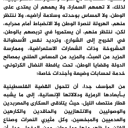
لذلك، لا تهمهم السمارة، ولا يهمهم أن يعتدى على
الوطن، ولا المساس بوحدته وسلامة أراضيه، ولا ننتظر
منهم، الهرولة لنصرة الوطن ولا الانضباط أمام محرابه،
لكن، ننتظر منهم، أن يستمروا في تربصهم بالوطن،
في الخروج إلى الشوارع، وترديد نفس الأسطوانة
المشروخة وذات الشعارات الاستعراضية، وممارسة
المزيد من العبث، والمزيد من المساس العلني بمصالح
الدولة وقضايا الوطن، تحت يافطة النضال الكرتوني،
خدمة لحسابات وضيعة وأجندات خاصة؛
من المؤسف جدا، أن تتحول القضية الفلسطينية
بـأبعادها الرمزية ودلالاتها الإنسانية، إلى ما يشبه
قطار منتصف الليل، حيث يتلاقى السكارى والمعربدين
والوصوليين والانتهازيين والحاقدين والكارهين
والعدميين والمبخسين، وكل مثيري النعرات وصناع