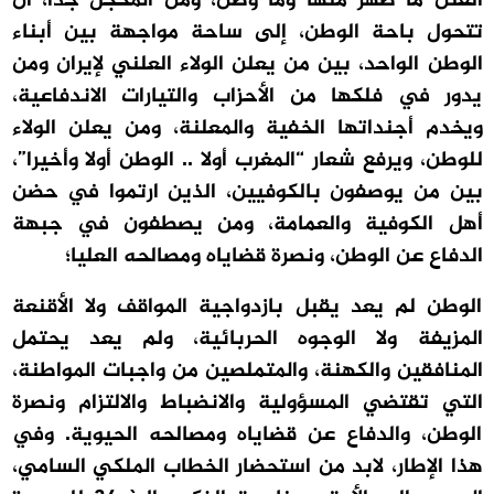
الفتن ما ظهر منها وما وطن، ومن المخجل جدا، أن
تتحول باحة الوطن، إلى ساحة مواجهة بين أبناء
الوطن الواحد، بين من يعلن الولاء العلني لإيران ومن
يدور في فلكها من الأحزاب والتيارات الاندفاعية،
ويخدم أجنداتها الخفية والمعلنة، ومن يعلن الولاء
للوطن، ويرفع شعار “المغرب أولا .. الوطن أولا وأخيرا”،
بين من يوصفون بالكوفيين، الذين ارتموا في حضن
أهل الكوفية والعمامة، ومن يصطفون في جبهة
الدفاع عن الوطن، ونصرة قضاياه ومصالحه العليا؛
الوطن لم يعد يقبل بازدواجية المواقف ولا الأقنعة
المزيفة ولا الوجوه الحربائية، ولم يعد يحتمل
المنافقين والكهنة، والمتملصين من واجبات المواطنة،
التي تقتضي المسؤولية والانضباط والالتزام ونصرة
الوطن، والدفاع عن قضاياه ومصالحه الحيوية. وفي
هذا الإطار، لابد من استحضار الخطاب الملكي السامي،