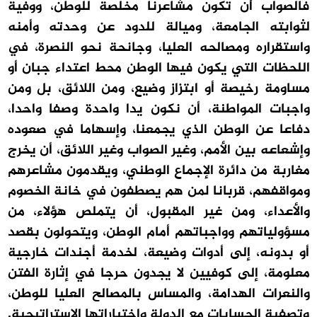
فالصواب أن تكون مشاعرنا مخلصة للوطن، ووفية
لثوابته الجامعة، وميالة للدود عن وحدته وأمنه
واستقراره ومصالحه العليا، وجانحة نحو النصرة، في
اللحظات التي يكون فيها الوطن محط اعتداء جبان أو
مساومة رخيصة أو ابتزاز وضيع، ومن اللائق، بل ومن
واجبات المواطنة، أن نكون يدا واحدة وصفا واحدا،
دفاعا عن الوطن الذي يجمعنا، وإسهاما في صعوده
وإشعاعه بين الأمم، وغير الصواب وغير اللائق، أن يخرج
مغاربة من دائرة الإجماع الوطني، ويقدمون مشاعرهم
ومواقفهم، قربانا لمن هم يصطفون في خانة الخصوم
والأعداء، ومن غير المقبول، أن يتملص هؤلاء، من
مسؤولياتهم وواجباتهم أمام الوطن، ويتحولون بقصد
أو بدونه، إلى أدوات وضيعة، لخدمة أجندات خارجية
معلومة، إلى كوفيين لا يجدون حرجا في إثارة الفتن
والنعرات الهدامة، والمساس بالمصالح العليا للوطن،
وتصفية الحسابات مع الدولة واختياراتها الاستراتيجية.