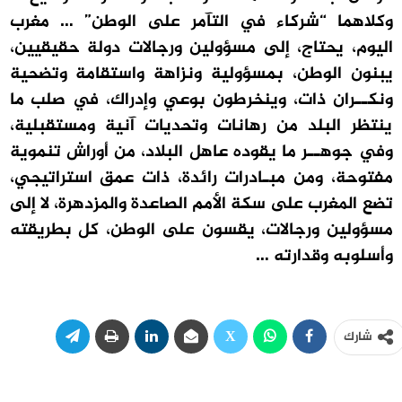
وكلاهما “شركاء في التآمر على الوطن” … مغرب
اليوم، يحتاج، إلى مسؤولين ورجالات دولة حقيقيين،
يبنون الوطن، بمسؤولية ونزاهة واستقامة وتضحية
ونكــران ذات، وينخرطون بوعي وإدراك، في صلب ما
ينتظر البلد من رهانات وتحديات آنية ومستقبلية،
وفي جوهــر ما يقوده عاهل البلاد، من أوراش تنموية
مفتوحة، ومن مبـادرات رائدة، ذات عمق استراتيجي،
تضع المغرب على سكة الأمم الصاعدة والمزدهرة، لا إلى
مسؤولين ورجالات، يقسون على الوطن، كل بطريقته
وأسلوبه وقدارته …
شارك