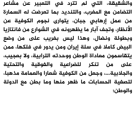
والشقيقة، التي لم تترد في التعبير عن مشاعر
التضامن مع المغرب، والتنديد بما تعرضت له السمارة
من عمل إرهابي جبان، يتوارى نجوم الكوفية عن
الأنظار، وتجف آبار ما يظهرونه في الشوارع من فانتازيا
وبطولة ونضال، وهذا ليس بغريب على من وضع
البيض كاملا في سلة إيران ومن يدور في فلكها، ممن
يتقاسمون معاداة الوطن ووحدته الترابية، ولا بعجيب،
على من تنكر للضراعية والفوقية والتحتية
والجلابية…، وجعل من الكوفية شعارا والعمامة مذهبا،
لتصفية الحسابات ما ظهر منها وما بطن مع الدولة
والوطن؛