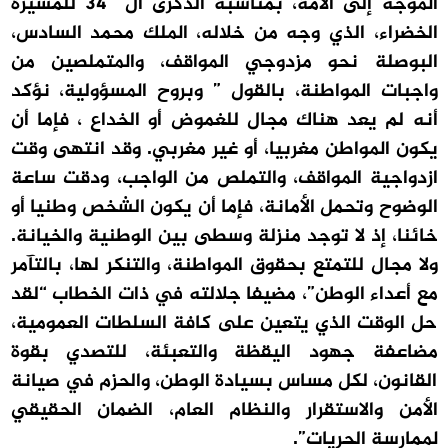
الموجه إلى الأمة، بمناسبة الذكرى ال` 34 للمسيرة
الخضراء، الذي وجه من خلاله، الملك محمد السادس،
البوصلة نحو مزدوجي المواقف، والمتملصين من
واجبات المواطنة، بالقول ” وبروح المسؤولية، نؤكد
أنه لم يعد هناك مجال للغموض أو الخداع ، فإما أن
يكون المواطن مغربيا، أو غير مغربي. وقد انتهى وقت
ازدواجية المواقف، والتملص من الواجب، ودقت ساعة
الوضوح وتحمل الأمانة، فإما أن يكون الشخص وطنيا أو
خائنا، إذ لا توجد منزلة وسطى بين الوطنية والخيانة.
ولا مجال للتمتع بحقوق المواطنة، والتنكر لها، بالتآمر
مع أعداء الوطن”، مضيفا جلالته في ذات الخطاب “لقد
حل الوقت الذي يتعين على كافة السلطات العمومية،
مضاعفة جهود اليقظة والتعبئة، للتصدي بقوة
القانون، لكل مساس بسيادة الوطن، والحزم في صيانة
الأمن والاستقرار والنظام العام، الضمان الحقيقي
لممارسة الحريات”.