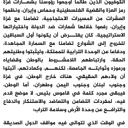
الكوفيون الذين طالما أوجعوا رؤوسنا بشعــارات غزة
رمز العزة والقضية الفلسطينية وحماس وإيران، ونظموا
العشرات من المسيرات الاحتجاجية، تضامنا مع غزة
وإيران، رفعوا خلالها شعارات ضد الدولة واختياراتها
الاستراتيجية، كان يفتـــرض أن يكونوا أول السباقين
للخروج إلى الشوارع تضامنا مع السمارة المجاهدة،
ودفاعا عن الوحدة الترابية للمملكة، وليثبتوا وطنيتهم
الحقة، وارتباطهم اللامشــروط بالوطن وقضاياه
ورموزه وثوابتــه الجامعة، لكنهـــم، وكعادتهم، أثبتوا
أن ولاءهم الحقيقي، هناك خارج الوطن، في غزة
وجنوب لبنان وجنوب اليمن وطهران، أما الوطن،
فيبقى مجرد كلمة في قاموس بئيس، لا موضع قدم
فيه، لمفردات التضامن والتعاضد والاستنكار والدفاع
والترافــع عن وحدة الأرض وسلامة التراب؛
في الوقت الذي تتوالى فيه مواقف الدول الصديقة