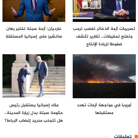
تسريبات أزمة الذخائر تغضب ترمب
غارديان: أزمة سبتة تختبر رهان
وتفتح تحقيقات.. تقارير تكشف
سانشيز على إسبانيا المستقلة
ضغوطا لزيادة الإنتاج
أوروبا في مواجهة أزمات تهدد
ملك إسبانيا يستقبل رئيس
مستقبلها
حكومة سبتة بدل زيارة المدينة..
هل تتجنب مدريد إغضاب الرباط؟
تعليقات