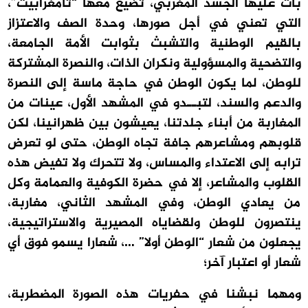
بات عليها الجسد المغربي، تضيع معها “تامغرابيت”،
التي تعني في أجل صورها، وحدة الصف والاعتزاز
بالقيم الوطنية والتشبث بثوابت الأمة الجامعة،
والتضحية والمسؤولية ونكران الذات، والنصرة المشتركة
للوطن، لما يكون الوطن في حاجة ماسة إلى النصرة
والدعم والسند، لتبــدو في المشهد الأول، عينات من
المغاربة من أبناء جلدتنا، يعيشون بين ظهرانينا، لكن
قلوبهم ومشاعرهم جافة تجاه الوطن، حتى لو تعرض
ترابه إلى الاعتداء والمساس، ولا تتحرك ولا تفيض هذه
القلوب والمشاعر، إلا في حضرة الكوفية والعمامة وكل
من يعادي الوطن، وفي المشهد الثاني، مغاربة،
ينتصرون للوطن ولقضاياه المصيرية والاستراتيجية،
يجعلون من شعار “الوطن أولا” …، شعارا يسمو فوق أي
شعار أو اعتبار آخر؛
ومهما نبشنا في حفريات هذه الصورة المضطربة،