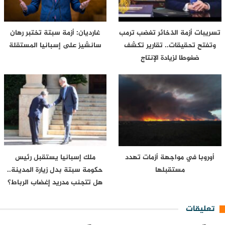
تسريبات أزمة الذخائر تغضب ترمب
غارديان: أزمة سبتة تختبر رهان
وتفتح تحقيقات.. تقارير تكشف
سانشيز على إسبانيا المستقلة
ضغوطا لزيادة الإنتاج
أوروبا في مواجهة أزمات تهدد
ملك إسبانيا يستقبل رئيس
مستقبلها
حكومة سبتة بدل زيارة المدينة..
هل تتجنب مدريد إغضاب الرباط؟
تعليقات