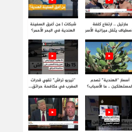
مارتيل .. ارتفاع كلفة
شبكات | من أغرق السفينة
اصطياف يثقل ميزانية الأسر
الهندية في البحر الأحمر؟
أسعار “الهندية” تصدم
“تيربو تراش” تقوي قدرات
لمستهلكين .. ما الأسباب؟
المغرب في مكافحة حرائق…