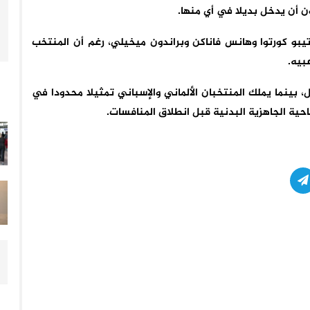
لاعبين من بلجيكا، هم تيبو كورتوا وهانس فاناكن وبراندون ميخيلي، رغم أن المنتخب
بيه.
 بينما يملك المنتخبان الألماني والإسباني تمثيلا محدودا في
احية الجاهزية البدنية قبل انطلاق المنافسات.