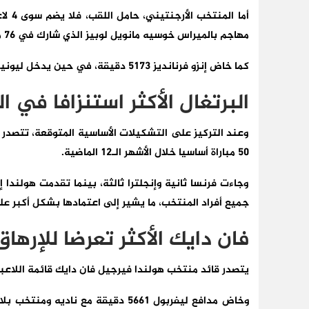
مهاجم بالميراس خوسيه مانويل لوبيز الذي شارك في 76 مباراة، بينها 59 مباراة أساسيا.
كما خاض إنزو فرنانديز 5173 دقيقة، في حين يدخل ليونيل ميسي البطولة بعدما شارك في 51 مباراة فقط، 3 منها بديلا.
البرتغال الأكثر استنزافا في 
وعند التركيز على التشكيلات الأساسية المتوقعة، تتصدر 
50 مباراة أساسيا خلال الأشهر الـ12 الماضية.
وجاءت فرنسا ثانية وإنجلترا ثالثة، بينما تقدمت هولندا 
جميع أفراد المنتخب، ما يشير إلى اعتمادها بشكل أكبر ع
فان دايك الأكثر تعرضا للإرهاق
يتصدر قائد منتخب هولندا فيرجيل فان دايك قائمة اللاعبين
وخاض مدافع ليفربول 5661 دقيقة مع ن