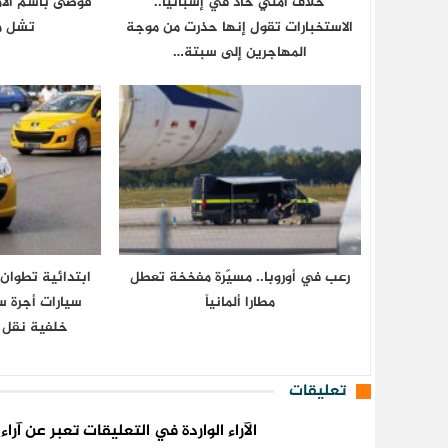
خلاف أمني حاد في إسبانيا..
فوضى باسم الأمن
الاستخبارات تقول إنها حذرت من موجة
تشل مط
المهاجرين إلى سبتة…
رعب في أوروبا.. مسيّرة مفخخة تعطل
ابتدائية تطوا
مطارا ألمانياً
سيارات أجرة 
خلفية نقل 
تعليقات
الآراء الواردة في التعليقات تعبر عن آر