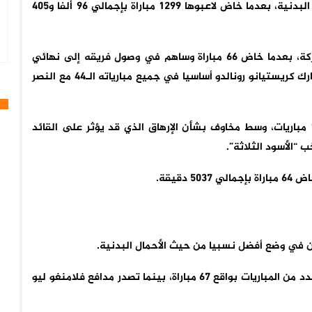
حلت البرتغال في المركز الثاني من حيث إجمالي الأحمال البدنية، بعدما خاض لاعبوها 1299 مباراة بإجمالي 96 ألفا و405
وكان لاعب وسط باريس سان جيرمان فيتينيا الأكثر مشاركة، بعدما خاض 66 مباراة وساهم في وصول فريقه إلى نهائي
كأس العالم للأندية والتتويج بدوري أبطال أوروبا، بينما شارك كريستيانو رونالدو أساسيا في جميع مبارياته الـ44 مع النصر
وجاءت إنجلترا في المرتبة الثالثة، إذ خاض لاعبوها 1304 مباريات، وسط مخاوف بشأن الإرهاق الذي قد يؤثر على القائد
دقيقة.
ين في وضع أفضل نسبيا من حيث الأحمال البدنية.
ففي المنتخب البرازيلي، خاض فينيسيوس جونيور أكبر عدد من المباريات بواقع 67 مباراة، بينما تصدر مدافع فلامنغو ليو