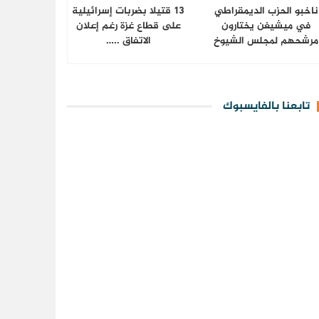
ناخبو الحزب الديمقراطي
13 قتيلا بضربات إسرائيلية
في ميشيغن يختارون
على قطاع غزة رغم إعلان
مرشحهم لمجلس الشيوخ
الاتفاق ..…
تابعنا بالفايسبوك