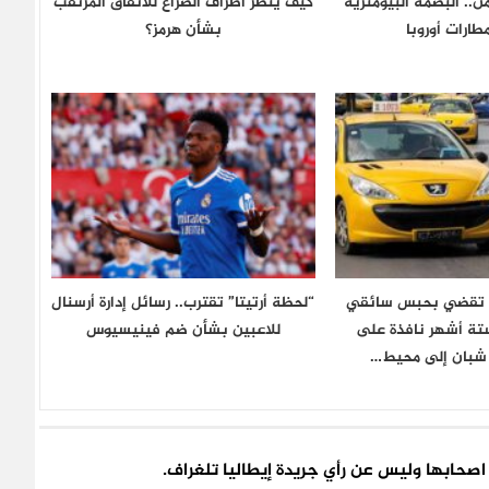
.. البصمة البيومترية
كيف ينظر أطراف الصراع للاتفاق المرتقب
ارات أوروبا
بشأن هرمز؟
ن تقضي بحبس سائقي
“لحظة أرتيتا” تقترب.. رسائل إدارة أرسنال
ستة أشهر نافذة على
للاعبين بشأن ضم فينيسيوس
شبان إلى محيط…
اء اصحابها وليس عن رأي جريدة إيطاليا تلغراف.