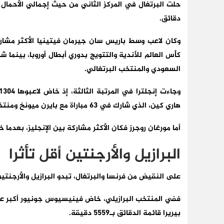
دقائق.
السعودي والمنتخب البرتغالي.
هاري كين، الذي شارك في 63 مباراة مع بايرن ميونخ ومنتخب “الأسود الثلاثة”.
أما مورغان روجرز فكان الأكثر مشاركة بين الإنجليز، بعدما خاض 64 مباراة بإجمالي 5037 
البرازيل والأرجنتين أقل تأثرا
على النقيض من فرنسا والبرتغال، تبدو البرازيل والأرجنت
بيريرا قائمة الدقائق بـ5559 دقيقة.