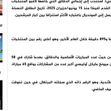
ي)، استندت إلى إجمالي الدقائق التي خاضها لاعبو المنتخبات
العشرة الأولى في التصنيف العالمي للاتحاد الدولي لكرة القدم (فيفا) منذ 15 يونيو/حزيران 2025، تاريخ انطلاق النسخة
 إلى المونديال باعتباره الأكثر استنزافا بين كبار المرشحين.
ال
خاض لاعبو المنتخب الفرنسي 1341 مباراة بإجمالي 98 ألفا و895 دقيقة خلال العام الأخير، وهو أعلى رقم بين المنتخبات
ويتصدر المدافع ماكسنس لاكروا قائمة لاعبي “الديوك” من حيث عدد المباريات الأساسية والدقائق، بعدما شارك في 58
مباراة أساسيا وخاض 5009 دقائق، بينما سجل مهاجم بايرن ميونخ مايكل أوليسي أكبر عدد من المشاركات بواقع 65 مباراة،
ا
 في كأس العالم للأندية، وهو الرقم ذاته الذي سجلته البرتغال، في حين تفوقت