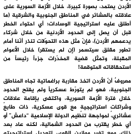
الأردن يعتمد، بصورة كبيرة، خلال الأزمة السورية على
علاقته بالعشائر في المناطق الجنوبية والشرقية (ما
أطلق عليه استراتيجية الوسادات؛ أي احتواء الخطر
قبل أن يصل إلى الحدود الأردنية من خلال شركاء
يدعمهم الأردن)، فإنّ مثل هذه التحوّلات تنذر أنّنا أمام
تطور مقلق سيتسمر (إن لم يستقر) خلال الأعوام
المقبلة، وتمثّل قضية المخدّرات جزءاً رئيساً من
استحقاقاته المتوقعة!
معروفٌ أنّ الأردن اتخذ مقاربة براغماتية تجاه المناطق
الجنوبية، فهو لم يتورّط عسكرياً ولم يفتح الحدود
خلال فترة الأزمة السورية، واكتفى بإقامة علاقاتٍ
وشراكاتٍ استراتيجيةٍ مع قوى عسكرية، ذات طابع
عشائري، لمواجهة تنظيم الدولة الإسلامية “داعش” أو
أي خطر يقترب من الحدود الشمالية، لكنه عاد بعد
ذلك، ومع تغير موازين القوى، لتعديل استراتيجيته