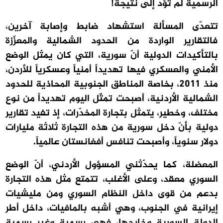
الرسمية لم تؤدّ إلى نتيجة!
تتعدّى المسألة استشهاد ضابط وإصابة آخرين،
فالتقارير الواردة من الحدود الشمالية والمعزّزة
بالتأكيدات الدولية أنّ سورية، التي كان يمثل الوضع
الأمني والعسكري فيها تهديداً أمنياً وعسكرياً للأردن،
منذ 2011، بخاصة المناطق الجنوبية المحاذية للحدود
الشمالية الأردنية، أصبحت تمثّل اليوم تهديداً من نوع
مختلف، وخطير، يتمثل بتجارة المخدّرات، إذ تفيد تقارير
دولية بأنّ دخل سورية من هذه التجارة ثلاثة مليارات
دولار سنوياً، وأصبحت تنافس أفغانستان عالمياً.
المعضلة، كما يحدّثني المسؤول الأردني، أنّ الوضع
السوري معقد، وعلى الأغلب، تتمتع مثل هذه التجارة
بدعم من قوى داخل النظام السوري ومن مليشيات
إيرانية في الجنوب، وهي أشبه بالمافيات، داخل أطر
الدولة السورية وخارجها، فهي رسمية وغير رسمية