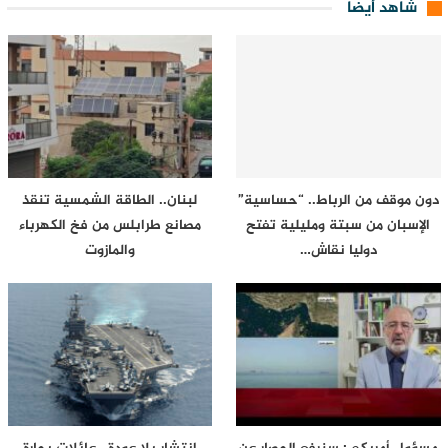
شاهد أيضا
دون موقف من الرباط.. “حساسية”
لبنان.. الطاقة الشمسية تنقذ
الإسبان من سبتة ومليلية تفتح
مصانع طرابلس من فخ الكهرباء
دوليا نقاش…
والمازوت