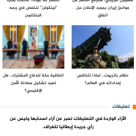
مسؤول أمريكي: سنرفع الحصار عن
انتشار بلا عودة.. عائلات بحارة
موانئ إيران بمجرد الإعلان عن
“لينكولن” تنتفض في وجه
اتفاق
البنتاغون
نظام باتريوت.. لماذا تتناقص
اتفاقية مكة للدفاع المشترك.. هل
إمداداته في العالم؟
تعيد تشكيل معادلة الأمن
الإقليمي؟
تعليقات
الآراء الواردة في التعليقات تعبر عن آراء اصحابها وليس عن
رأي جريدة إيطاليا تلغراف.