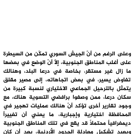
وعلى الرغم من أنّ الجيش السوري تمكّن من السيطرة
على أغلب المناطق الجنوبية، إلّا أنّ الوضع في بعضها
ما زال غير مستقر، بخاصة في درعا البلد، وهنالك
تفاوض يسير، في بعض اتجاهاته، إلى مصير مقلق
يتمثل بالترحيل الجماعي الاختياري لنسبة كبيرة من
سكان درعا، ممن وصفوا برافضي التسوية هناك، مع
وجود تقارير أخرى تؤكد أنّ هنالك عمليات تهجير في
المحافظة اختيارية وإجبارية، ما يعني أن تغييراً
ديمغرافياً محتملاً قد يقع في تلك المناطق الجنوبية
ويعيد تشكيل معادلة الحدود الأردنية، بعد أن كان