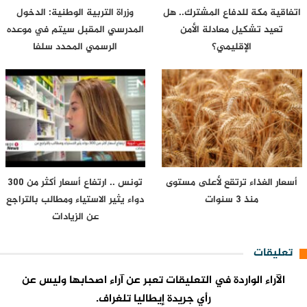
اتفاقية مكة للدفاع المشترك.. هل
وزراة التربية الوطنية: الدخول
تعيد تشكيل معادلة الأمن
المدرسي المقبل سیتم في موعده
الإقليمي؟
الرسمي المحدد سلفا
أسعار الغذاء ترتقع لأعلى مستوى
تونس .. ارتفاع أسعار أكثر من 300
منذ 3 سنوات
دواء يثير الاستياء ومطالب بالتراجع
عن الزيادات
تعليقات
الآراء الواردة في التعليقات تعبر عن آراء اصحابها وليس عن
رأي جريدة إيطاليا تلغراف.