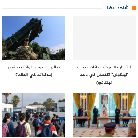
شاهد أيضا
انتشار بلا عودة.. عائلات بحارة
نظام باتريوت.. لماذا تتناقص
“لينكولن” تنتفض في وجه
إمداداته في العالم؟
البنتاغون