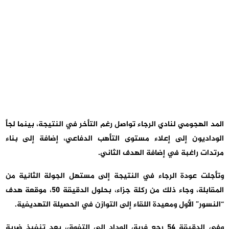
المد الهجومي لنادي الرجاء تواصل رغم التأخر في النتيجة، بينما لجأ
الوداديون إلى إعلاء مستوى التأهب الدفاعي، إضافة إلى بناء
مرتدات راغبة في إضافة الهدف الثاني.
وتأجلت عودة الرجاء في النتيجة إلى مستهل الجولة الثانية من
المقابلة، وجاء ذلك من ركلة جزاء، بحلول الدقيقة 50، موقعة هدف
“النسور” الأول ومعيدة اللقاء إلى التوازن في الحصيلة التهديفية.
وفي الدقيقة 54 رجع فريق الوداد إلى التفوق، بعد تنفيذ ضربة