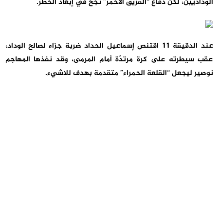
الوداديين، لكن دفاع “الفريق الأحمر” نجح في إبعاد الخطر.
عند الدقيقة 11 اقتنص إسماعيل الحداد ضربة جزاء لصالح الوداد،
عقب سيطرته على كرة مرتدّة أمام المرمى، وقد نفذها المهاجم
نوصير ليجعل “القلعة الحمراء” متقدمة بهدف للاشيء.