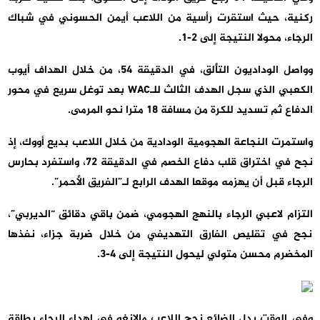
ركنية، حيث استقرت رأسية من اللاعب أيمن الحسوني في شباك
الرجاء، محولا النتيجة إلى 2-1.
وواصل الوداديون التألق، في الدقيقة 54، من خلال الهداف أيوب
الكعبي الذي سجل الهدف الثالث للـWAC بعد توغل سريع في محور
الدفاع ثم تسديد للكرة من مسافة 18 مترا نحو المرمى.
واستمرت النجاعة الهجومية الودادية من خلال اللاعب بديع أووك، إذ
نجح في اختراق قلب دفاع الخصم في الدقيقة 72، واستفرد بحارس
الرجاء قبل أن يهزمه موقعا الهدف الرابع لـ”الفريق الأحمر”.
التزام لاعبي الرجاء بالنهج الهجومي، ضمن باقي دقائق “الديربي”،
نجح في تقليص الفارق التهديفي من خلال ضربة جزاء، نفذها
المخضرم محسن متولي ليحول النتيجة إلى 4-3.
وفي الوقت بدل الضائع نجح اللاعب مالانغو في إهداء الرجاء بطاقة