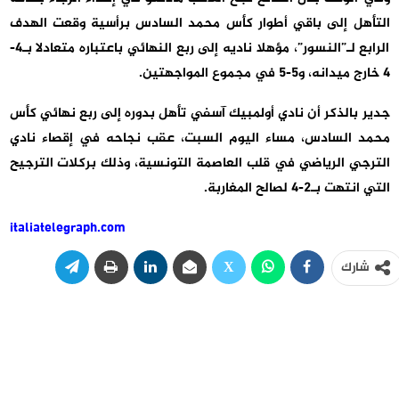
التأهل إلى باقي أطوار كأس محمد السادس برأسية وقعت الهدف
الرابع لـ”النسور”، مؤهلا ناديه إلى ربع النهائي باعتباره متعادلا بـ4-
4 خارج ميدانه، و5-5 في مجموع المواجهتين.
جدير بالذكر أن نادي أولمبيك آسفي تأهل بدوره إلى ربع نهائي كأس
محمد السادس، مساء اليوم السبت، عقب نجاحه في إقصاء نادي
الترجي الرياضي في قلب العاصمة التونسية، وذلك بركلات الترجيح
التي انتهت بـ2-4 لصالح المغاربة.
italiatelegraph.com
شارك