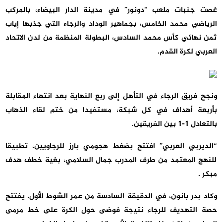
غصت جنبات ملعب “دونور” في مدينة الدار البيضاء، بالمركب
الرياضي محمد الخامس، بجماهير الوداد والرجاء التي جذبها إياب
ثمن نهائي كأس محمد السادس، البطولة المنظمة من لدن الاتحاد
العربي لكرة القدم.
ونجح فريق الرجاء في التأهل إلى ربع النهاية بعد انتهاء المقابلة
بأربعة أهداف في كل شبكة، مستفيدا من ختم لقاء الذهاب
بالتعادل 1-1 بين الفريقين.
“الديربي العربي” افتتح بضغط هجومي بارز للرجاويين، تطبيقا
للنهج المعتمد من طرف المدرب جمال السلامي، بغية خطف هدف
مبكر .
وكاد بدر بانون، في الدقيقة السادسة من عمر الشوط الأول، يفتتح
حصة التهديف للرجاء نتيجة فوضى حول الكرة على خط مرمى