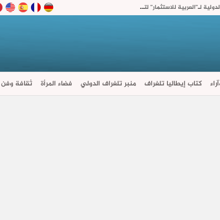
“أكديطال” تفتح 15% من رأسمال شركتها القابضة الدولية لـ”العربية للاستثمار” لتسريع توسعها في السعودية
راء
كتاب إيطاليا تلغراف
منبر تلغراف الدولي
فضاء المرأة
ثقافة وفن