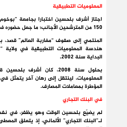
المعلوميات التطبيقية
اجتاز أشرف بلحسين اختبارا بجامعة “بوخوم
150 من المترشحين الأجانب؛ ما جعل حضوره في “الموسم التحضيري” مختصرا في ستة شهور.
المنتمي إلى صفوف “مغاربة العالم” قصد، بع
هندسة المعلوميات التطبيقية في ولاية “ه
البداية سنة 2002.
بحلول سنة 2008، كان أشرف
المعلوميات، لينتقل إلى رهان آخر يتمثل في
المؤطرة بمعاملات المصارف.
في البنك التجاري
لم يضيّع بلحسين الوقت وهو يظفر، في نف
لـ”البنك التجاري” الألماني، إذ يتعلق المعط