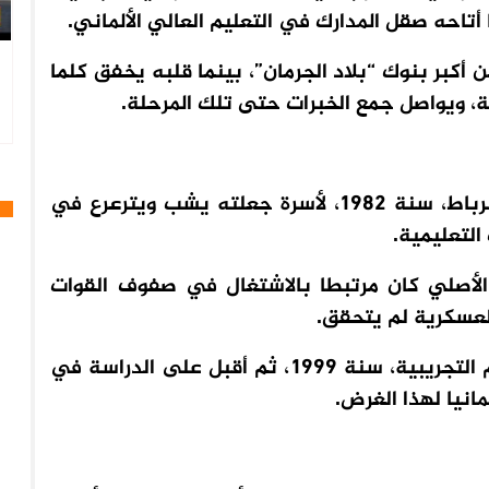
احه صقل المدارك في التعليم العالي الألماني.
أكبر بنوك “بلاد الجرمان”، بينما قلبه يخفق كلما
، ويواصل جمع الخبرات حتى تلك المرحلة.
ازداد أشرف بلحسين في العاصمة المغربية الرباط، سنة 1982، لأسرة جعلته يشب ويترعرع في
التعليمية.
أصلي كان مرتبطا بالاشتغال في صفوف القوات
العسكرية لم يتحقق.
نال أشرف شهادة الباكالوريا في شعبة العلوم التجريبية، سنة 1999، ثم أقبل على الدراسة في
مانيا لهذا الغرض.