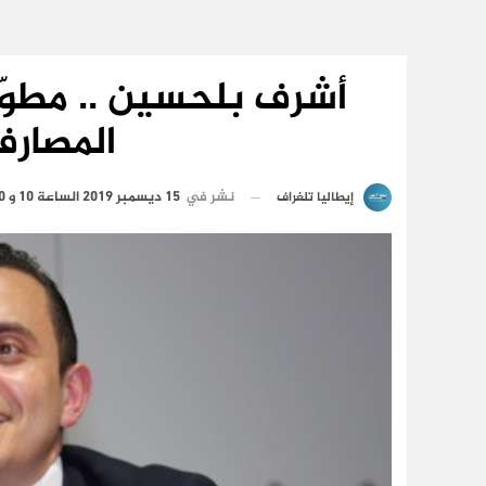
أشرف بلحسين .. مطوّر
المصارف 
نشر في
15 ديسمبر 2019 الساعة 10 و 30 دقيقة
إيطاليا تلغراف