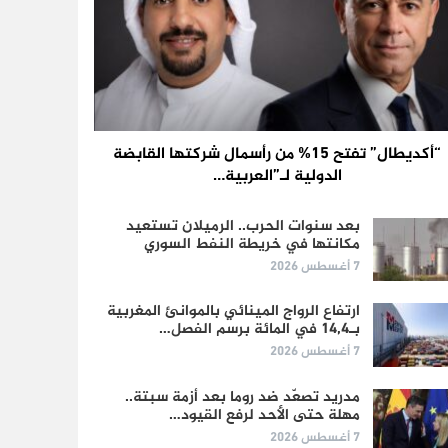
“أكديطال” تفتح 15% من رأسمال شركتها القابضة
الدولية لـ”العربية…
بعد سنوات الحرب.. الرميلان تستعيد
مكانتها في خريطة النفط السوري
7 أغسطس 2026
ارتفاع الرواج المينائي بالموانئ المغربية
بـ14,4 في المائة برسم الفصل…
7 أغسطس 2026
مدريد تصعّد ضد روما بعد أزمة سبتة..
مهلة حتى الأحد لرفع القيود…
7 أغسطس 2026