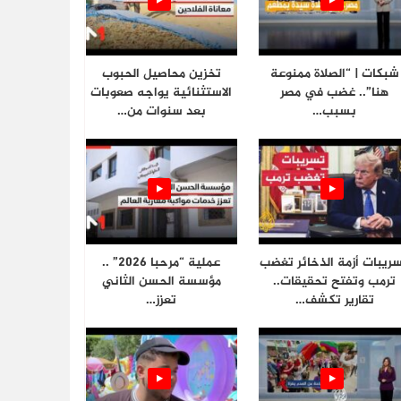
شبكات | “الصلاة ممنوعة
تخزين محاصيل الحبوب
هنا”.. غضب في مصر
الاستثنائية يواجه صعوبات
بسبب…
بعد سنوات من…
ريبات أزمة الذخائر تغضب
عملية “مرحبا 2026” ..
ترمب وتفتح تحقيقات..
مؤسسة الحسن الثاني
تقارير تكشف…
تعزز…