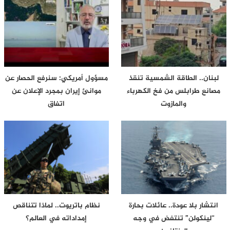
لبنان.. الطاقة الشمسية تنقذ
مسؤول أمريكي: سنرفع الحصار عن
مصانع طرابلس من فخ الكهرباء
موانئ إيران بمجرد الإعلان عن
والمازوت
اتفاق
انتشار بلا عودة.. عائلات بحارة
نظام باتريوت.. لماذا تتناقص
“لينكولن” تنتفض في وجه
إمداداته في العالم؟