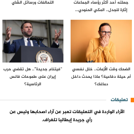
جعلته أحد أكثر رؤساء الجماعات
التحالفات ورسائل الشاي
إثارة للجدل.. المكي الحنودي…
الضحك وقت الأزمات.. خلل نفسي
“فيتنام جديدة”.. هل تقضي حرب
أم حيلة دفاعية؟ ماذا يحدث داخل
إيران على طموحات فانس
دماغك؟
الرئاسية؟
تعليقات
الآراء الواردة في التعليقات تعبر عن آراء اصحابها وليس عن
رأي جريدة إيطاليا تلغراف.