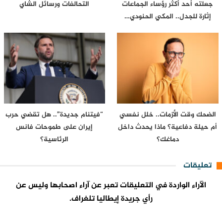
جعلته أحد أكثر رؤساء الجماعات
التحالفات ورسائل الشاي
إثارة للجدل.. المكي الحنودي…
الضحك وقت الأزمات.. خلل نفسي
“فيتنام جديدة”.. هل تقضي حرب
أم حيلة دفاعية؟ ماذا يحدث داخل
إيران على طموحات فانس
دماغك؟
الرئاسية؟
تعليقات
الآراء الواردة في التعليقات تعبر عن آراء اصحابها وليس عن
رأي جريدة إيطاليا تلغراف.