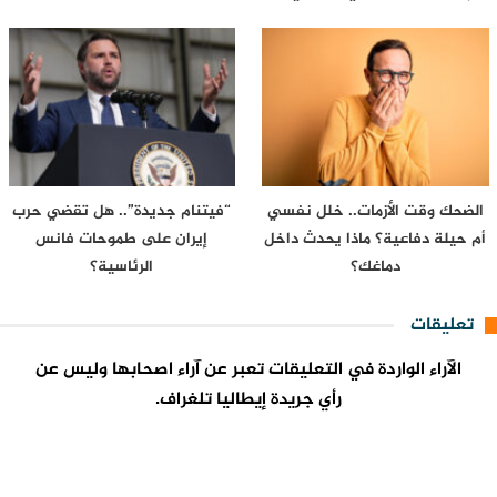
الضحك وقت الأزمات.. خلل نفسي
“فيتنام جديدة”.. هل تقضي حرب
أم حيلة دفاعية؟ ماذا يحدث داخل
إيران على طموحات فانس
دماغك؟
الرئاسية؟
تعليقات
الآراء الواردة في التعليقات تعبر عن آراء اصحابها وليس عن
رأي جريدة إيطاليا تلغراف.