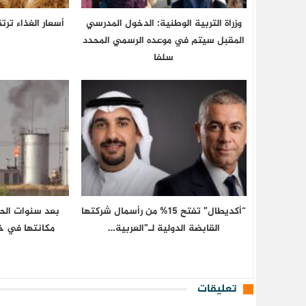
وزراة التربية الوطنية: الدخول المدرسي
المقبل سیتم في موعده الرسمي المحدد
سلفا
“أكديطال” تفتح 15% من رأسمال شركتها
بعد سنوات الحر
القابضة الدولية لـ”العربية…
مكانتها في خ
تعليقات