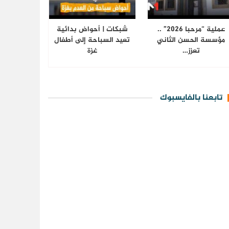
عملية “مرحبا 2026” ..
شبكات | أحواض بدائية
مؤسسة الحسن الثاني
تعيد السباحة إلى أطفال
تعزز…
غزة
تابعنا بالفايسبوك