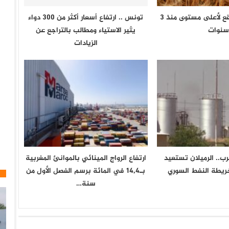
أسعار الغذاء ترتقع لأعلى مستوى منذ 3
تونس .. ارتفاع أسعار أكثر من 300 دواء
سنوات
يثير الاستياء ومطالب بالتراجع عن
الزيادات
ب.. الرميلان تستعيد
ارتفاع الرواج المينائي بالموانئ المغربية
ريطة النفط السوري
بـ14,4 في المائة برسم الفصل الأول من
سنة…