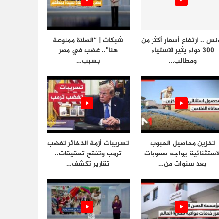
نس .. ارتفاع أسعار أكثر من
شبكات | “الصلاة ممنوعة
300 دواء يثير الاستياء
هنا”.. غضب في مصر
ومطالب…
بسبب…
تخزين محاصيل الحبوب
تسريبات أزمة الذخائر تغضب
لاستثنائية يواجه صعوبات
ترمب وتفتح تحقيقات..
بعد سنوات من…
تقارير تكشف…