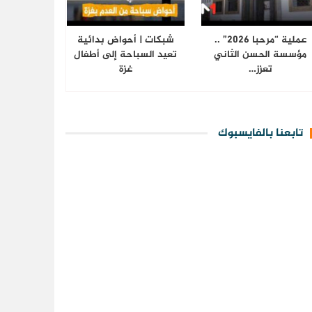
عملية “مرحبا 2026” ..
شبكات | أحواض بدائية
مؤسسة الحسن الثاني
تعيد السباحة إلى أطفال
تعزز…
غزة
تابعنا بالفايسبوك