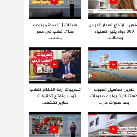
نس .. ارتفاع أسعار أكثر من
شبكات | “الصلاة ممنوعة
300 دواء يثير الاستياء
هنا”.. غضب في مصر
ومطالب…
بسبب…
تخزين محاصيل الحبوب
تسريبات أزمة الذخائر تغضب
لاستثنائية يواجه صعوبات
ترمب وتفتح تحقيقات..
بعد سنوات من…
تقارير تكشف…