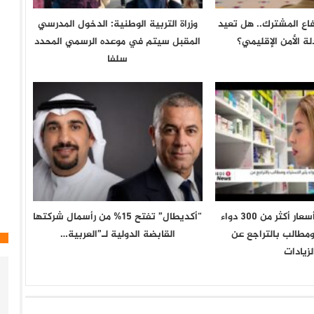
فاع المشترك.. هل تعيد
وزراة التربية الوطنية: الدخول المدرسي
ة الأمن الإقليمي؟
المقبل سیتم في موعده الرسمي المحدد
سلفا
تونس .. ارتفاع أسعار أكثر من 300 دواء
“أكديطال” تفتح 15% من رأسمال شركتها
 ومطالب بالتراجع عن
القابضة الدولية لـ”العربية…
لزيادات