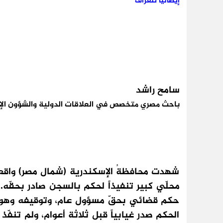
إيطاليا تلغراف
سامح راشد
باحث مصري متخصص في العلاقات الدولية والشؤون الإ
شهدت محافظةُ الإسكندرية (شمال مصر) واقعةً نا
محلّي كبير تنفيذاً لحكم بالسجن صادر بحقّه.
حكم قضائي بحقّ مسؤول عام، وتوقيفه وهو في 
الحكم صدر غيابياً قبل ثلاثة أعوام، ولم تنفّذ