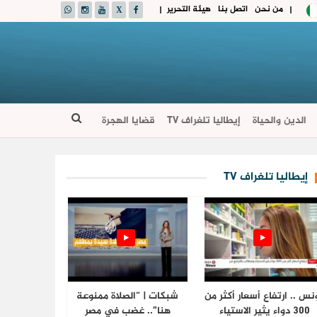
من نحن
اتصل بنا
هيئة التحرير
|
|
الدين والحياة
إيطاليا تلغراف TV
قضايا الهجرة
إيطاليا تلغراف TV
نس .. ارتفاع أسعار أكثر من
شبكات | “الصلاة ممنوعة
300 دواء يثير الاستياء
هنا”.. غضب في مصر