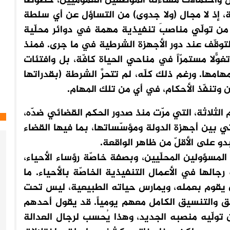
ص واحتمالات مساءلة الموظّفين العموميين، خصوصاً
 إذ لا مجال (ولا جدوى) من التساؤل عن أي سلطة
من تولّي مناصبَ تنفيذية مهمة في دوائر محلّية
وقّف عند دور الأجهزة الشرطية في ما جرى. فمنذ
ّلاً مستمرّاً في مناحي الحياة كافّة، بل وافتئات
مها. ورغم ذلك كلّه، لم تتحرَّ الشرطة (بقدراتها
 وتنفّذ الأحكام، في أي من تلك المهام.
م الثلاثة، التي مرّت منذ صدور الحكم القضائي ضدّه،
 بين أجهزة الدولة ومؤسّساتها، بما فيها القضاء
و على الأقلّ من ظاهر الواقعة.
مسؤولين المحلّيين، وبصفة خاصّة رؤساء الأحياء،
الها في الأعمال التنفيذية الخاصّة بالأحياء. ما
 يقوم بعمله، ويمارس حياته الطبيعية، ليس تحت
يق والتنسيق الكامل معهم يومياً. قد يقول أحدهم
ولّيه منصبه الجديد، وهذا يُحسب لرجال العدالة