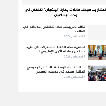
نتشار بلا عودة.. عائلات بحارة “لينكولن” تنتفض في
وجه البنتاغون
نظام باتريوت.. لماذا تتناقص إمداداته في
العالم؟
8 أغسطس 2026
اتفاقية مكة للدفاع المشترك.. هل تعيد
تشكيل معادلة الأمن الإقليمي؟
8 أغسطس 2026
وزراة التربية الوطنية: الدخول المدرسي
المقبل سیتم في موعده الرسمي…
7 أغسطس 2026