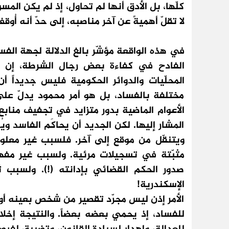
كلّها، بل الأدق أنها لم تحاول، إذ لم يكن المسؤ
لا تقلّ أهميةً عن آخر مناصبه، إلى حدّ أنه أُو
في هذه الواقعة مؤشّر بالغ الدلالة لجهة الفسا
الفادح في كفاءة بعض رجال الشرطة، إن 
المحلّيات والدوائر الحكومية فليس جديداً
مختلفة بالفساد، بل هو أمر محمود يدلّ على
الأعوام الماضية بدور متزايد في تجفيف منابع
المشار إليها. لكن الجديد أن يحاكَم الفاسد وي
ويتنقّل من موقع إلى آخر. فلسبب غير معل
مثبّتة في تسجيلات مرئية. ولسبب غير مفهو
صدور الحكم القضائي بإدانته (!). ولسبب ثال
الإسكندرية!
الأمر إذن ليس مجرّد تقصير من شخص بعينه أو م
للفساد، إذ يحمي بعضه بعضاً. والنتيجة إخلال