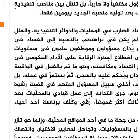
ول مختفياً ولا هارباً، بل تنقّل بين مناصبَ تنفيذيةٍ
قف بعد تولّيه منصبه الجديد بيومَين فقط.
د الضارب في المحلّيات والدوائر التنفيذية، والخلل
لم يكن في نزاهتهم. بالنسبة إلى الفساد في
 أن يُدان مسؤولون وموظّفون عامون في مستويات
 اضطلاع أجهزة الرقابة على الأداء الحكومي في
 الفساد ومكافحته، وهو ما تم بالفعل في الواقعة
ُدان ويُحكم عليه بالسجن، ثمّ يستمرّ في عمله، بل
وم، أُخلي سبيل المسؤول المتهم في قضية رشوة
م، جرى انتدابه إلى عمل قيادي بالمحلّيات بعد
ث أكثر غموضاً، رُقّي وكُلّف برئاسة أحد أحياء
ن جهة ما في أحد المواقع المحلّية، وإنما هو تآزر
 بالمسؤوليات، وتجاهل لمعايير الاختيار، وانتهاك