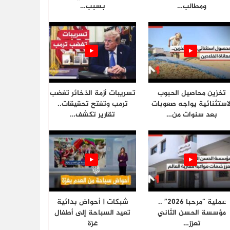
ومطالب…
بسبب…
تخزين محاصيل الحبوب
تسريبات أزمة الذخائر تغضب
لاستثنائية يواجه صعوبات
ترمب وتفتح تحقيقات..
بعد سنوات من…
تقارير تكشف…
عملية “مرحبا 2026” ..
شبكات | أحواض بدائية
مؤسسة الحسن الثاني
تعيد السباحة إلى أطفال
تعزز…
غزة