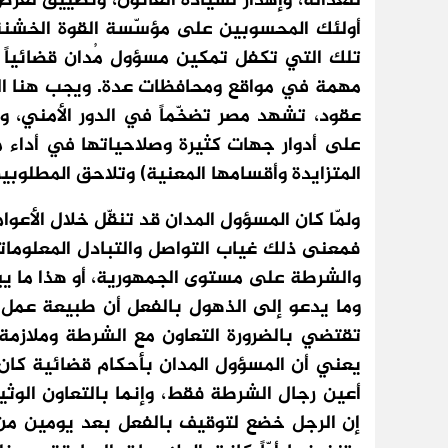
للعدالة، وإهدار لسيادة القانون، وتضييق لفر
أولئك المحسوبين على مؤسّسة القوة الخشنة،
تلك التي تكفل تمكين مسؤول مُدان قضائياً 
مهمة في مواقع ومحافظات عدة. ويجب هنا الت
عقود، تشهد مصر تضخّماً في الدور الأمني، وتغو
على أدوار جهات كثيرة وصلاحياتها في أداء مها
المتزايدة وأقسامها المعنية) وتلاحق المطلوبين
ولمّا كان المسؤول المدان قد تنقّل خلال الأعوا
فمعنى ذلك غياب التواصل والتبادل المعلوماتي
والشرطة على مستوى الجمهورية، أو هذا ما يبد
وما يدعو إلى الذهول بالفعل أن طبيعة عمل ال
تقتضي بالضرورة التعاون مع الشرطة وملازمة رج
يعني أن المسؤول المدان بأحكام قضائية كان
أعين رجال الشرطة فقط، وإنما بالتعاون الوث
إن الرجل خضع لتوقيف بالفعل بعد يومين من ت