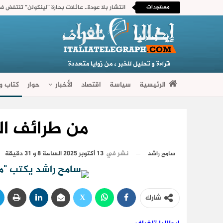
مستجدات
انتشار بلا عودة.. عائلات بحارة “لينكولن” تنتفض ف
الرئيسية
سياسة
اقتصاد
الأخبار
حوار
كتاب وآ
فضاءات متنوعة
من طرائف ا
نشر في
13 أكتوبر 2025 الساعة 8 و 31 دقيقة
سامح راشد
شارك