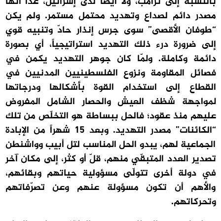
بالنسبة إلى ترامب، ولا أيضاً لدى إسرائيل، عدا أنها
مصدر دائم لصداع وتهديد محتمل مستمر. ولم يكن
“طوفان الأقصى” سوى جرس إنذار حادّ وتنبيه قوي
إلى ضرورة درء ذلك التهديد استراتيجياً، أي بصورة
دائمة وكاملة. ولمّا كان جوهر التهديد يكمن في
فصائل المقاومة ونزوع الفلسطينيين المدنيين في
القطاع إلى استخدام القوة بأشكالها ودرجاتها
لمواجهة شظف العيش والحصار الشامل المفروض
عليهم منذ عقود؛ فالحل ببساطة هو التخلّص من تلك
“الكائنات” مصدر التهديد. وبعد 15 شهراً من الإبادة
الجماعية لهم، يبدو الحل المناسب لتل أبيب وواشنطن
تصدير العدد المتبقّي منهم، قلّ أو كثر، إلى مكان آخر
في دولة أخرى تتولّى مسؤولية حياتهم وبقائهم،
والأهم أن تكون مسؤولة عنهم وعن تصرّفاتهم
وتحركاتهم.