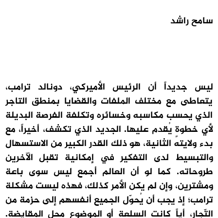
سامح راشد
ليس جديداً أن الرئيس الأميركي، دونالد ترامب،
يتعاطى مع مختلف الملفات والقضايا بمنطق التاجر
الذي يحسب مكاسبه وخسائره وتكلفة الفرصة البديلة
لأي خطوةٍ يُقدم عليها. الجديد الذي تكشف، أخيراً، مع
بدء ولايته الثانية، هو ذلك القدر الكبير من الاستسهال
والتبسيط لدى التفكير في إمكانية تقبل الآخرين
طروحاته. كما لو أن العالم أجمع ليس سوى باعة
ومشترين، وإن لم يكن الأمر كذلك، فهذه ليست مشكلة
ترامب؛ إذ يجب أن يُحوّل الجميع أنفسهم إلى حزمة من
التّجار، أياً كانت السلعة أو الموضوع محل المقايضة.