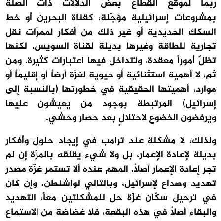
ربما لموقع القطاع بعض الدلالات ذات الصلة
بمشروعات إسرائيلية مؤجّلة، كقناة البحرين أو خط
السكك الحديدية أو غير ذلك من أفكار لممرّات نقل
تجارية للطاقة وغيرها بديلة لقناة السويس. لكنها
تظلّ أموراً معقدة، وتتداخل فيها اعتبارات كثيرة. ومن
ثم، لا أهمية استثنائية أو حيوية لغزّة أرضاً أو إقليماً أو
موارد، أهميتها الحقيقية في خطورتها (بالنسبة إلى
إسرائيل) المرتبطة بوجود من يعيشون عليها
ويرفضون الخضوع لاحتلالٍ بعد حصار وحشي.
ولذلك، لا مشكلة عند ترامب في إيجاد حلول وأفكار
بديلة لإعادة الإعمار، بل ولا شيء يقلقه بالمرّة إن لم
تجر إعادة الإعمار أصلاً. المهم عنده ألا تستمر غزّة مصدر
تهديد وصداع لإسرائيل، وبالتالي لواشنطن. وإن كان
في ترحيل سكّان غزّة حل للمشكلتين معاً، التهديد
والبقاء أصلاً في هذه البقعة، فلا غضاضة من الاستماع