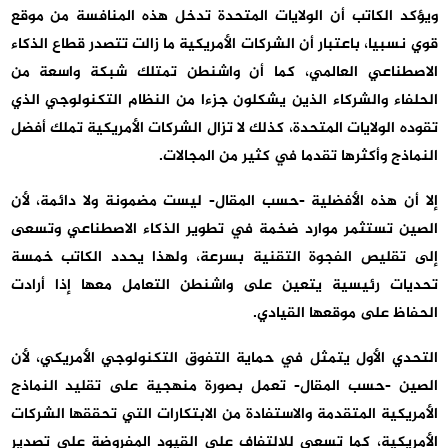
ويؤكد الكاتب أن الولايات المتحدة تدخل هذه المنافسة من موقع
قوي نسبيا، باعتبار أن الشركات الأمريكية ما زالت تتصدر قطاع الذكاء
الاصطناعي العالمي، كما أن واشنطن تمتلك شبكة واسعة من
الحلفاء والشركاء الذين يشكلون جزءا من النظام التكنولوجي الذي
تقوده الولايات المتحدة، كذلك لا تزال الشركات الأمريكية تملك أفضل
النماذج وأكثرها تقدما في كثير من المجالات.
إلا أن هذه الأفضلية -حسب المقال- ليست مضمونة ولا دائمة، لأن
الصين تستثمر موارد ضخمة في تطوير الذكاء الاصطناعي وتسعى
إلى تقليص الفجوة التقنية بسرعة، ولهذا يحدد الكاتب خمسة
تحديات رئيسية يتعين على واشنطن التعامل معها إذا أرادت
الحفاظ على موقعها القيادي.
التحدي الأول يتمثل في حماية التفوق التكنولوجي الأمريكي، لأن
الصين -حسب المقال- تعمل بصورة منهجية على تقليد النماذج
الأمريكية المتقدمة والاستفادة من الابتكارات التي تحققها الشركات
الأمريكية، كما تسعى للالتفاف على القيود المفروضة على تصدير