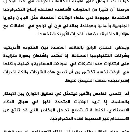
كما يشدد المقال على أهمية التحالفات الدولية في هذا المجال،
موضحا أن كثيرا من المكونات الأساسية لسلسلة إنتاج التكنولوجيا
المتقدمة موجودة لدى حلفاء الولايات المتحدة، مثل اليابان وكوريا
الجنوبية وألمانيا وهولندا، وبالتالي فإن أي تراجع في العلاقات مع
هؤلاء الحلفاء قد يضعف القدرات الأمريكية نفسها.
ويتعلق التحدي الرابع بالعلاقة المعقدة بين الحكومة الأمريكية
وشركات التكنولوجيا العملاقة، إذ تعتمد واشنطن بصورة متزايدة
على ابتكارات هذه الشركات في المجالات العسكرية والأمنية، ولكنها
في الوقت نفسه تخشى من أن تصبح هذه الشركات مالكة لقدرات
إستراتيجية تصعب السيطرة عليها.
أما التحدي الخامس والأخير فيتمثل في تحقيق التوازن بين الابتكار
والسلامة، إذ تريد الولايات المتحدة الفوز في سباق الذكاء
الاصطناعي، لكنها لا تستطيع تجاهل المخاطر التي قد تنتج عن
الاستخدام غير المنضبط لهذه التكنولوجيا.
وفي ختام المقال، يؤكد براندز أن الذكاء الاصطناعي لم يعد قضية