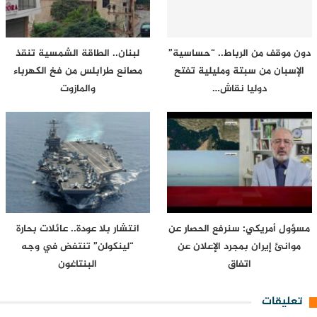
دون موقف من الرباط.. “حساسية”
لبنان.. الطاقة الشمسية تنقذ
الإسبان من سبتة ومليلية تفتح
مصانع طرابلس من فخ الكهرباء
دوليا نقاش…
والمازوت
مسؤول أمريكي: سنرفع الحصار عن
انتشار بلا عودة.. عائلات بحارة
موانئ إيران بمجرد الإعلان عن
“لينكولن” تنتفض في وجه
اتفاق
البنتاغون
تعليقات