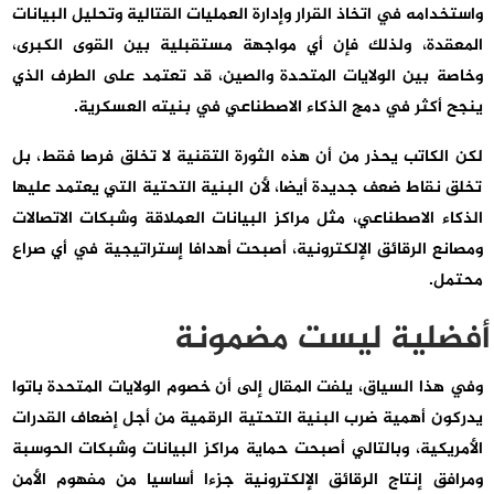
واستخدامه في اتخاذ القرار وإدارة العمليات القتالية وتحليل البيانات
المعقدة، ولذلك فإن أي مواجهة مستقبلية بين القوى الكبرى،
وخاصة بين الولايات المتحدة والصين، قد تعتمد على الطرف الذي
ينجح أكثر في دمج الذكاء الاصطناعي في بنيته العسكرية.
لكن الكاتب يحذر من أن هذه الثورة التقنية لا تخلق فرصا فقط، بل
تخلق نقاط ضعف جديدة أيضا، لأن البنية التحتية التي يعتمد عليها
الذكاء الاصطناعي، مثل مراكز البيانات العملاقة وشبكات الاتصالات
ومصانع الرقائق الإلكترونية، أصبحت أهدافا إستراتيجية في أي صراع
محتمل.
أفضلية ليست مضمونة
وفي هذا السياق، يلفت المقال إلى أن خصوم الولايات المتحدة باتوا
يدركون أهمية ضرب البنية التحتية الرقمية من أجل إضعاف القدرات
الأمريكية، وبالتالي أصبحت حماية مراكز البيانات وشبكات الحوسبة
ومرافق إنتاج الرقائق الإلكترونية جزءا أساسيا من مفهوم الأمن