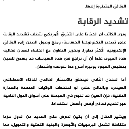
الرقائق المتطورة إليها.
تشديد الرقابة
ويرى الكاتب أن الحفاظ على التفوق الأمريكي يتطلب تشديد الرقابة
على تصدير التكنولوجيا الحساسة، ومنع وصول الصين إلى الرقائق
الإلكترونية الأكثر تطورا، وتعزيز التعاون مع الحلفاء لضمان فعالية
هذه القيود، علما أن أي تراجع في هذه السياسات قد يسمح للصين
بتقليص الفجوة بوتيرة أسرع مما تتوقعه واشنطن.
أما التحدي الثاني فيتعلق بالانتشار العالمي للذكاء الاصطناعي
الصيني، وبالتالي حتى لو احتفظت الولايات المتحدة بالصدارة
التقنية، فإن الصين قد تنجح في الهيمنة على أسواق الدول النامية
عبر تقديم نماذج أرخص وأسهل استخداما.
ويشير المقال إلى أن بكين تعرض على العديد من الدول حزما
متكاملة تشمل البرمجيات والأجهزة والبنية التحتية والتمويل، مما