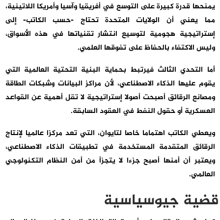
يمنحها قدرة كبيرة على التوسع في أفريقيا وآسيا وأمريكا اللاتينية،
مما يعني أن الولايات المتحدة تحتاج -حسب الكاتب- إلى
إستراتيجية هجومية لتوسيع انتشار تقنياتها في هذه الأسواق،
وليس الاكتفاء بالحفاظ على تفوقها العلمي.
أما التحدي الثالث فيرتبط بحماية البنية التحتية العالمية التي
يقوم عليها الذكاء الاصطناعي، لأن مراكز البيانات وشبكات الطاقة
ومصانع الرقائق أصبحت أصولا إستراتيجية لا تقل أهمية عن القواعد
العسكرية أو حقول النفط في العقود السابقة.
ويعطي الكاتب اهتماما خاصا لتايوان، التي تعد مركزا عالميا لإنتاج
الرقائق المتقدمة المستخدمة في تطبيقات الذكاء الاصطناعي،
ويعتبر أن أمنها أصبح جزءا لا يتجزأ من أمن النظام التكنولوجي
العالمي.
قضية جيوسياسية