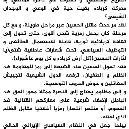
التاريخ الإسلامي، و دفنوها في ذاكرة الماضي، إلا
معركة كربلاء بقيت حية في الوعي و الوجدان
الشيعي؟
لقد مر حدث مقتل الحسين عبر مراحل طويلة، و مع كل
مرحلة كان يحمل رمزية شحن أقوى، حتى تحول إلى
ثقافة كربلائية ثورية، قابلة للاستعمال الطائفي و
التوظيف السياسي، تحت شعارات عاطفية شتى(يا
لثارات الحسين)(كل أرض كربلاء و كل يوم عاشوراء).
فقد تحول الحسين عند الشيعة إلى رمز للمقاومة ضد
الظلم و الطغيان، ترفعه الدول الشيعية لتجييش
المقاتلين و خوض الحروب التوسعية.
و إلى مظلوم يحتاج إلى النصرة ممثلا محور الحق ضد
الباطل لإضفاء شرعية على معاركهم القتالية ضد
الخصوم، أو منتصر انتصارا رمزيا أخلاقيا مقابل الظلم
الذي لحقه.
بينما جعل في النظام السياسي الإيراني الحالي