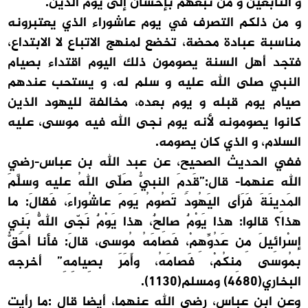
و التابعين و من تبعهم بإحسان إلى يوم الدين.
و من ذلكم التصرف في يوم عاشوراء الذي يعتبرونه
مناسبة عبادة محضة، تخضع لمنهج الاتباع لا الابتداع،
فتجد أهل السنة يصومون ذلك اليوم اقتداء بصيام
النبي صلى الله عليه و سلم له، و يستحب عندهم
صيام يوم قبله و يوم بعده، مخالفة لليهود الذين
كانوا يصومونه لأنه يوم نجى الله فيه موسى، عليه
السلام، و الذي كان يصومه.
ففي الحديث الصحيح، عن عبد الله بن عباس-رضي
الله عنهما- قال:”قَدِمَ النبيُّ صَلّى اللهُ عليه وسلَّمَ
المَدِينَةَ فَرَأى اليَهُودَ تَصُومُ يَومَ عاشُوراءَ، فَقالَ: ما
هذا؟ قالوا: هذا يَوْمٌ صالِحٌ، هذا يَوْمٌ نَجّى اللَّهُ بَنِي
إسْرائِيلَ مِن عَدُوِّهِمْ، فَصامَهُ مُوسى، قالَ: فأنا أحَقُّ
بمُوسى مِنكُمْ، فَصامَهُ، وأَمَرَ بصِيامِهِ” أخرجه
البخاري(4680) ومسلم(1130).
وعن ابن عباس، رضي الله عنهما، أيضا قال :ما رأيت