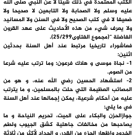
الكتب المعتمدة في ذلك شيئا لا عن النبي صلى الله
عليه وسلم ولا الصحابة ولا التابعين ‏لا صحيحا ولا
ضعيفا لا في كتب الصحيح ولا في السنن ولا المسانيد
ولا يعرف شيء من هذه ‏الأحاديث على عهد القرون
الفاضلة “(مجموع الفتاوى25/299).
فعاشوراء تاريخيا مرتبط عند أهل السنة بحدثين
اثنين:
1- نجاة موسى و هلاك فرعون: وما ترتب عليه شرعا
من الصوم.
2- استشهاد الحسين رضي الله عنه، و هو من
المصائب العظيمة التي حلت بالمسلمين، و ما يترتب
عليه من أحكام شرعية، يمكن إجمالها عند أهل السنة
في ما يلي:
جوازالحزن والبكاء على الميت، تحريم النياحة و ما
يصاحبها من مخالفات جاهلية كشق الجيوب ولطم
الخدود وإظهار الجزع من القدر، و الحداد لأكثر من ثلاثة