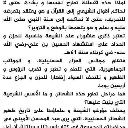
لماذا هذه الأسئلة تطرح نفسها و بشدة، حتى لا
نحاكم أقوال الشيعي إلى القرآن و هو يعتقد بتعرضه
للتحريف، حتى لا نحاكمه إلى سنة النبي صلى الله
عليه و سلم و هو يتهمها بالوضع و التزوير؟
تعتبر ذكرى عاشوراء عند الشيعة مناسبة للحزن و
الحداد على استشهاد الحسين بن علي-رضي الله
عنه- في كربلاء سنة 61هـ.
فتقام مجالس العزاء الحسنينية، و المواكب
الجماهيرية، التي تلطم و تطبر و تضرب الرؤوس و
الظهور و تلتحف السواد إظهارا للحزن و الجزع مدة
أربعين يوما.
فما مراحل تطور هذه الشعائر، و ما الأسس الشرعية
التي بنيت عليها؟
يختلف مؤرخو الشيعة و علماؤها على تاريخ ظهور
الشعائر الحسنيية، التي يرى عبد المحسن الأميني في
محاضراته المجموعة في كتاب(سيرتنا و سنتنا)، أن أول