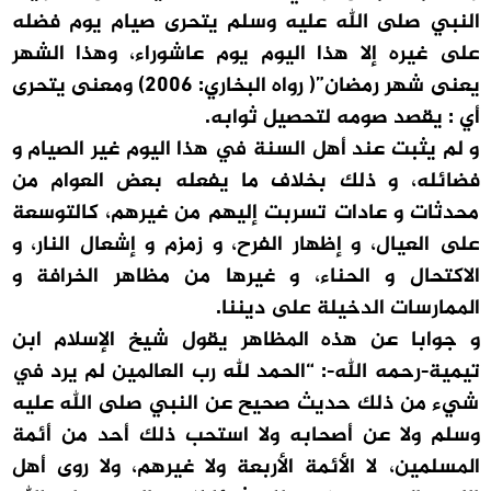
النبي صلى الله عليه وسلم يتحرى صيام يوم فضله
على غيره إلا هذا اليوم يوم عاشوراء، وهذا الشهر
يعنى شهر رمضان”( رواه البخاري: 2006) ومعنى يتحرى
أي : يقصد صومه لتحصيل ثوابه.
و لم يثبت عند أهل السنة في هذا اليوم غير الصيام و
فضائله، و ذلك بخلاف ما يفعله بعض العوام من
محدثات و عادات تسربت إليهم من غيرهم، كالتوسعة
على العيال، و إظهار الفرح، و زمزم و إشعال النار، و
الاكتحال و الحناء، و غيرها من مظاهر الخرافة و
الممارسات الدخيلة على ديننا.
و جوابا عن هذه المظاهر يقول شيخ الإسلام ابن
تيمية-رحمه الله-: “الحمد لله رب العالمين لم يرد في
شيء من ذلك حديث صحيح عن النبي صلى الله عليه
‏وسلم ولا عن أصحابه ولا استحب ذلك أحد من أئمة
المسلمين، لا الأئمة الأربعة ولا غيرهم، ولا ‏روى أهل