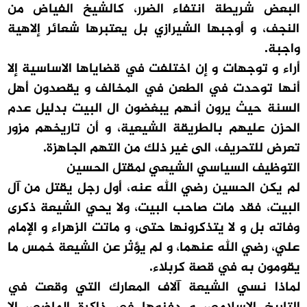
البعض شريطة انتفاء الضرر، كالشيخ الفياض من
النجف، و أوجبها الشيرازي بل يعتبرها شعائر إلاهية
واجبة.
أراء و توجهات و إن اختلفت في قضاياها الاساسية إلا
أنها توحدت في الطعن في المخالف و يقصدون أهل
السنة حيث يرون أنهم يبغضون ال البيت بدليل عدم
الحزن عليهم بالطريقة الشيعية، و أن تاريخهم مزور
تعرض للتحريف، الى غير ذلك من التهم الجاهزة.
التوظيف السياسي الشيعي لمقتل الحسين
لم يكن الحسين رضي الله عنه، أول رجل يقتل من آل
البيت، فقد مات صاحب البيت، ولا يحي الشيعة ذكرى
وفاته بل و لا يتذكرونها حتى، و ماتت الزهراء و الإمام
علي، رضي الله عنهما، و لم يؤثر عن الشيعة خمس ما
يقومون به في قصة كربلاء.
لماذا نسي الشيعة آلاف المعارك التي وقعت في