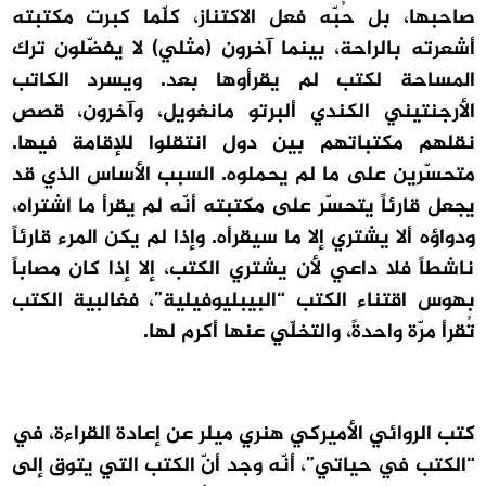
صاحبها، بل حُبّه فعل الاكتناز، كلّما كبرت مكتبته
أشعرته بالراحة، بينما آخرون (مثلي) لا يفضّلون ترك
المساحة لكتب لم يقرأوها بعد. ويسرد الكاتب
الأرجنتيني الكندي ألبرتو مانغويل، وآخرون، قصص
نقلهم مكتباتهم بين دول انتقلوا للإقامة فيها.
متحسّرين على ما لم يحملوه. السبب الأساس الذي قد
يجعل قارئاً يتحسّر على مكتبته أنّه لم يقرأ ما اشتراه،
ودواؤه ألا يشتري إلا ما سيقرأه. وإذا لم يكن المرء قارئاً
ناشطاً فلا داعي لأن يشتري الكتب، إلا إذا كان مصاباً
بهوس اقتناء الكتب “البيبليوفيلية”، فغالبية الكتب
تُقرأ مرّة واحدةً، والتخلّي عنها أكرم لها.
كتب الروائي الأميركي هنري ميلر عن إعادة القراءة، في
“الكتب في حياتي”، أنّه وجد أنّ الكتب التي يتوق إلى