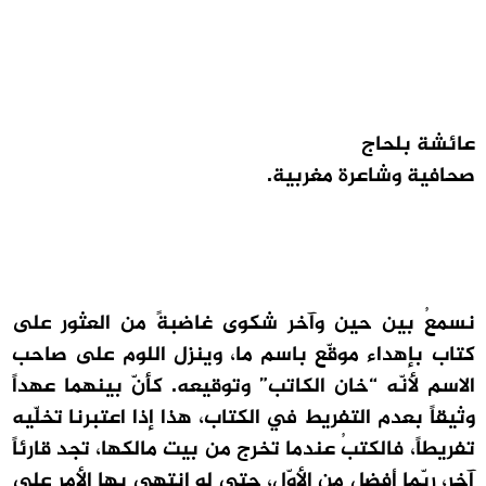
عائشة بلحاج
صحافية وشاعرة مغربية.
نسمعُ بين حين وآخر شكوى غاضبةً من العثور على
كتاب بإهداء موقّع باسم ما، وينزل اللوم على صاحب
الاسم لأنّه “خان الكاتب” وتوقيعه. كأنّ بينهما عهداً
وثيقاً بعدم التفريط في الكتاب، هذا إذا اعتبرنا تخلّيه
تفريطاً، فالكتبُ عندما تخرج من بيت مالكها، تجد قارئاً
آخر، ربّما أفضل من الأوّل، حتى لو انتهى بها الأمر على