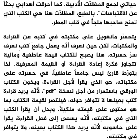
حياتي لجمع المظلّات الأدبية. كما أحرقت أهدابي بحثاً
عن الاقتباسات”. بالطبع، المظلّات هنا هي الكتب التي
تمنح صاحبها ملجأً في قلب المطر.
يتحسّر مانغويل على مكتبته في كتبه عن القراءة
والمكتبات، لكن حين نعرف أنّه يعمل جامعَ كتبٍ نعرف
سرّ حسرته. هنا يصبح للكتاب قيمة عاطفية ومالية
تتجاوز فكرة إعادة القراءة أو القيمة المعرفية. لذا
يتورّط قارئ ليس جامعاً عاطفياً، في حسرته على
مكتباته، هو الذي يقرأ لأجل القراءة، ويخون الكتاب
الورقي باستمرار من أجل نسخة “pdf”، لأنّه يريد قراءة
كتب بعينها لا تتوافر حوله، فينتصر لقيمة الكتاب بما
هو محتوى على قيمته ملكيةً. وبدل أن يقرأ الكتب
التي في مكتبته، لأنّه يسعى إلى فعل القراءة، يقرأ
على حاسوبه لأنّه يريد هذا الكتاب بعينه، ولا يتوافر
في مكتبته.