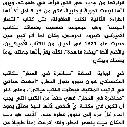
قراءتها من جديد هي التي قرأها في طفولته. ويرى
أنّها ليست تجربةً إيجابيةً، فكم من خيبة أمل تُخبِّئها
القراءة الثانية لكتب الطفولة، مثل كتاب “انتصار
البيضة” وهو مجموعة قصصية وقصائد للكاتب
الأميركي، شيرود أندرسون، وكان لها أثر كبير حين
صدرت عام 1921 في أجيال من الكتّاب الأميركيين،
واتّضح أنّها “بيضة فاسدة”، لكنّه يُقرّ بأنّها جعلته يوماً
يضحك ويبكي.
في الرواية التحفة “محاضرة في المطر” للكاتب
المكسيكي خوان بيورو يقول البطل: “أمضيتُ حياتي
في ترتيب المكتبة، فبعثرت الكتب حياتي”. وعلى ذكر
“محاضرة في المطر”، فهي حتماً من الكتب التي يجب
أن تكون في مكتبة أيّ شخص، لأنّها نبيذ معتّق يعود
المرء كلّ مرّة إلى تذوق قطرة منه. “الأدب هو ذلك
المكان حيث ينهمر المطر، ولقد كرّستُ زمناً طويلاً من