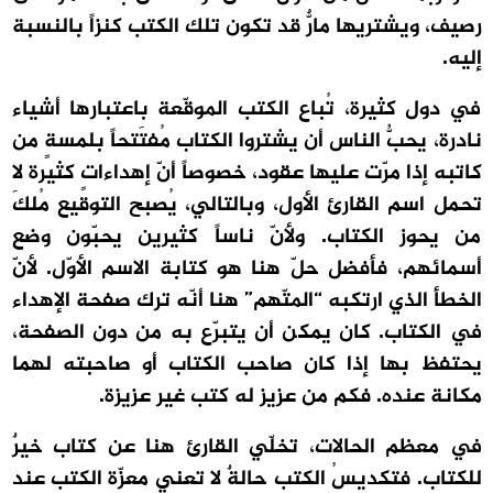
رصيف، ويشتريها مارٌّ قد تكون تلك الكتب كنزاً بالنسبة
إليه.
في دول كثيرة، تُباع الكتب الموقّعة باعتبارها أشياء
نادرة، يحبُّ الناس أن يشتروا الكتاب مُفتَتحاً بلمسةٍ من
كاتبه إذا مرّت عليها عقود، خصوصاً أنّ إهداءاتٍ كثيرة لا
تحمل اسم القارئ الأول، وبالتالي، يُصبح التوقيع مُلكَ
من يحوز الكتاب. ولأنّ ناساً كثيرين يحبّون وضع
أسمائهم، فأفضل حلّ هنا هو كتابة الاسم الأوّل. لأنّ
الخطأ الذي ارتكبه “المتّهم” هنا أنّه ترك صفحة الإهداء
في الكتاب. كان يمكن أن يتبرّع به من دون الصفحة،
يحتفظ بها إذا كان صاحب الكتاب أو صاحبته لهما
مكانة عنده. فكم من عزيز له كتب غير عزيزة.
في معظم الحالات، تخلّي القارئ هنا عن كتاب خيرٌ
للكتاب. فتكديسُ الكتب حالةٌ لا تعني معزّة الكتب عند